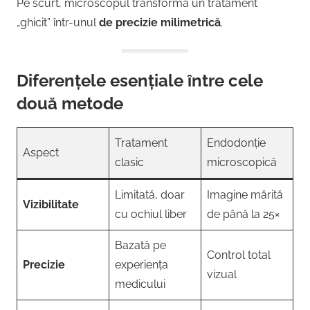
Pe scurt, microscopul transformă un tratament
„ghicit” într-unul
de precizie milimetrică
.
Diferențele esențiale între cele
două metode
Tratament
Endodonție
Aspect
clasic
microscopică
Limitată, doar
Imagine mărită
Vizibilitate
cu ochiul liber
de până la 25×
Bazată pe
Control total
Precizie
experiența
vizual
medicului