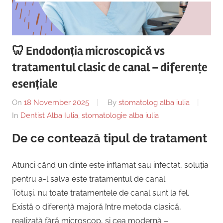
Copii,
|
Dentist,
Strada
Centru
Ion
🦷 Endodonția microscopică vs
Lăncrănjan
Implantologie
tratamentul clasic de canal – diferențe
19,
Alba
esențiale
Iulia
On
18 November 2025
By
stomatolog alba iulia
510218,
In
Dentist Alba Iulia
,
stomatologie alba iulia
România
+40754463365
De ce contează tipul de tratament
Atunci când un dinte este inflamat sau infectat, soluția
pentru a-l salva este tratamentul de canal.
Totuși, nu toate tratamentele de canal sunt la fel.
Există o diferență majoră între metoda clasică,
realizată fără microscop, și cea modernă –