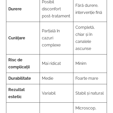
Posibil
Fără durere,
Durere
disconfort
intervenție fină
post-tratament
Completă,
Parțială în
chiar și în
Curățare
cazuri
canalele
complexe
ascunse
Risc de
Mai ridicat
Minim
complicații
Durabilitate
Medie
Foarte mare
Rezultat
Variabil
Stabil și natural
estetic
Microscop,