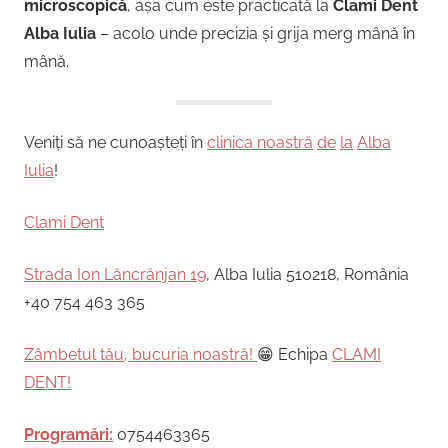
microscopică
, așa cum este practicată la
Clami Dent
Alba Iulia
– acolo unde precizia și grija merg mână în
mână.
Veniți să ne cunoașteți în
clinica noastră
de
la
Alba
Iulia
!
Clami Dent
Strada Ion Lăncrănjan 19
, Alba Iulia 510218, România
+40 754 463 365
Zâmbetul tău, bucuria noastră!
😁 Echipa
CLAMI
DENT!
Programări:
0754463365