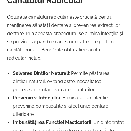
Canalului Radicular
Obturația canalului radicular este crucială pentru
menținerea sănătății dentare și prevenirea extracțiilor
dentare. Prin această procedură, se elimină infecțiile și
se previne răspândirea acestora către alte părți ale
cavității bucale. Beneficiile obturației canalului
radicular includ:
Salvarea Dinților Naturali
: Permite păstrarea
dinților naturali, evitând astfel necesitatea
protezelor dentare sau a implanturilor.
Prevenirea Infecțiilor
: Elimină sursa infecției,
prevenind complicațiile și afecțiunile dentare
ulterioare.
Îmbunătățirea Funcției Masticatorii
: Un dinte tratat
prin canal radicular își păstrează funcționalitatea,