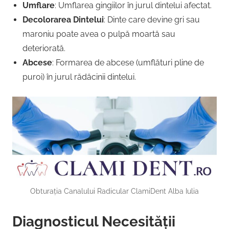
Umflare
: Umflarea gingiilor în jurul dintelui afectat.
Decolorarea Dintelui
: Dinte care devine gri sau
maroniu poate avea o pulpă moartă sau
deteriorată.
Abcese
: Formarea de abcese (umflături pline de
puroi) în jurul rădăcinii dintelui.
Obturația Canalului Radicular ClamiDent Alba Iulia
Diagnosticul Necesității