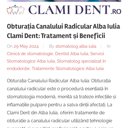
Copii,
|
Dentist,
Strada
Centru
Ion
Obturația Canalului Radicular Alba Iulia
Lăncrănjan
Clami Dent: Tratament și Beneficii
Implantologie
19,
Alba
On
29 May 2024
By
stomatolog alba iulia
In
Iulia
Clinică de stomatologie
,
Dentist Alba Iulia
,
Servicii
510218,
Stomatologice Alba Iulia
,
Stomatolog specializat în
România
endodonție
,
Tratamente Stomatologice Alba Iulia
+40754463365
Obturația Canalului Radicular Alba Iulia: Obturația
canalului radicular este o procedură esențială în
stomatologia modernă, menită să trateze infecțiile și
inflamațiile pulpare pentru a salva dinții afectați. La
Clami Dent din Alba Iulia, oferim tratamente de
obturație a canalului radicular utilizând tehnologie