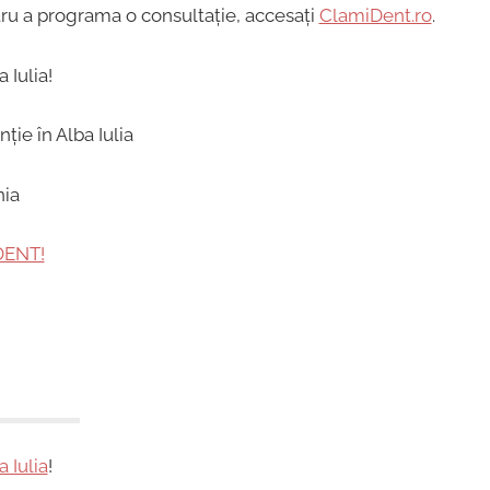
tru a programa o consultație, accesați
ClamiDent.ro
.
 Iulia!
nia
DENT!
a Iulia
!