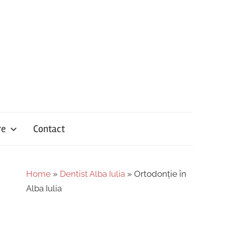
re
Contact
Home
»
Dentist Alba Iulia
»
Ortodonție în
Alba Iulia