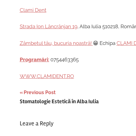
Clami Dent
Strada Ion Lăncrănjan 19
, Alba Iulia 510218, Româ
Zâmbetul tău, bucuria noastră!
😁 Echipa
CLAMI 
Programări:
0754463365
WWW.CLAMIDENT.RO
Post
Previous Post
Stomatologie Estetică în Alba Iulia
navigation
Leave a Reply