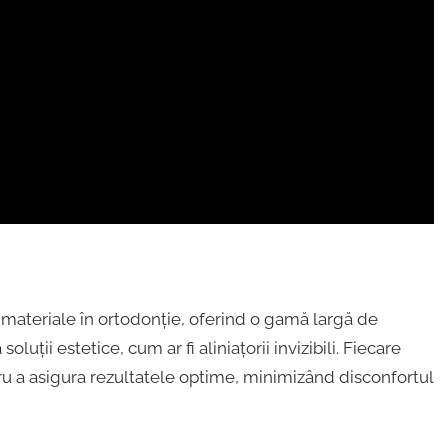
i materiale în ortodonție, oferind o gamă largă de
oluții estetice, cum ar fi aliniațorii invizibili. Fiecare
u a asigura rezultatele optime, minimizând disconfortul