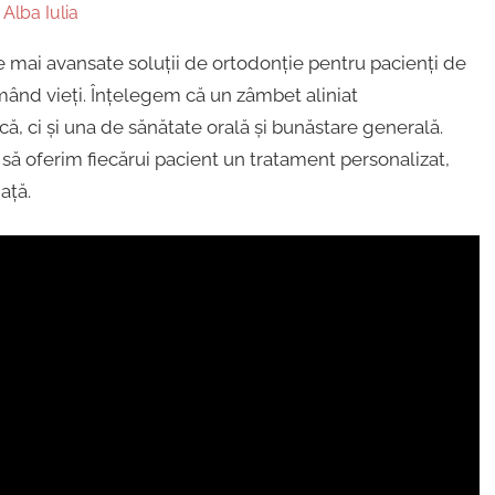
 Alba Iulia
e mai avansate soluții de ortodonție pentru pacienți de
mând vieți. Înțelegem că un zâmbet aliniat
ă, ci și una de sănătate orală și bunăstare generală.
să oferim fiecărui pacient un tratament personalizat,
ață.