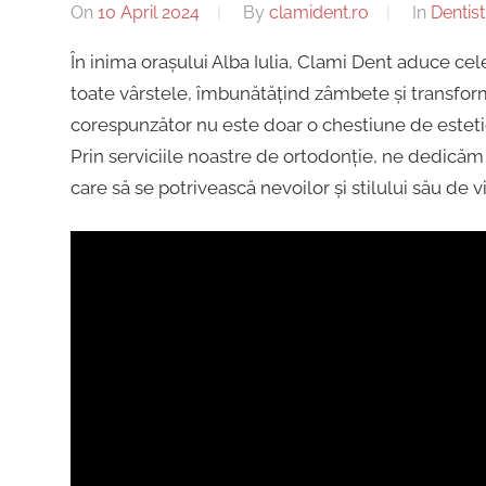
dentar,
On
10 April 2024
By
clamident.ro
In
Dentist
Alba
Stomatologie
În inima orașului Alba Iulia, Clami Dent aduce cel
Copii,
toate vârstele, îmbunătățind zâmbete și transfor
Iulia
Dentist,
corespunzător nu este doar o chestiune de estetic
Strada
Prin serviciile noastre de ortodonție, ne dedicăm 
Ion
|
care să se potrivească nevoilor și stilului său de vi
Lăncrănjan
19,
Centru
Alba
Iulia
Implantologie
510218,
România
+40754463365