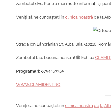
zâmbetul dvs. Pentru mai multe informații și pen
Veniți să ne cunoașteți în
clinica noastră
de la Alba
Strada Ion Lăncrănjan 19, Alba Iulia 510218, Româ
Zâmbetul tău, bucuria noastră! 😁 Echipa
CLAMI 
Programări:
0754463365
WWW.CLAMIDENT.RO
Veniți să ne cunoașteți în
clinica noastră
de
la
Alb