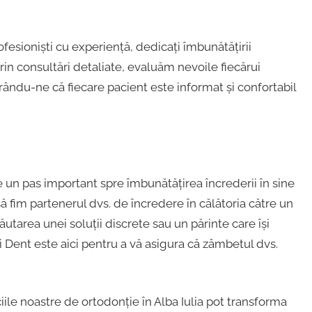
esioniști cu experiență, dedicați îmbunătățirii
Prin consultări detaliate, evaluăm nevoile fiecărui
rându-ne că fiecare pacient este informat și confortabil
un pas important spre îmbunătățirea încrederii în sine
 să fim partenerul dvs. de încredere în călătoria către un
ăutarea unei soluții discrete sau un părinte care își
 Dent este aici pentru a vă asigura că zâmbetul dvs.
ile noastre de ortodonție în Alba Iulia pot transforma