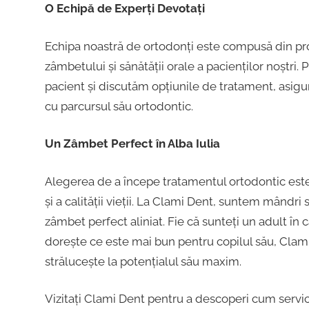
O Echipă de Experți Devotați
Echipa noastră de ortodonți este compusă din prof
zâmbetului și sănătății orale a pacienților noștri. 
pacient și discutăm opțiunile de tratament, asigu
cu parcursul său ortodontic.
Un Zâmbet Perfect în Alba Iulia
Alegerea de a începe tratamentul ortodontic este 
și a calității vieții. La Clami Dent, suntem mândri
zâmbet perfect aliniat. Fie că sunteți un adult în c
dorește ce este mai bun pentru copilul său, Clami
strălucește la potențialul său maxim.
Vizitați Clami Dent pentru a descoperi cum servici