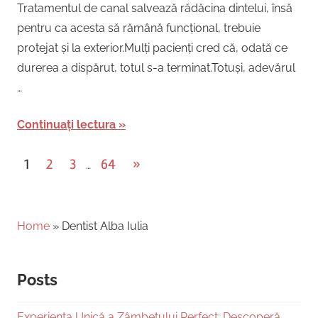
Tratamentul de canal salvează rădăcina dintelui, însă
pentru ca acesta să rămână funcțional, trebuie
protejat și la exterior.Mulți pacienți cred că, odată ce
durerea a dispărut, totul s-a terminat.Totuși, adevărul
…
Continuați lectura
Posts
Next
1
2
3
64
»
…
Posts
pagination
Home
»
Dentist Alba Iulia
Posts
Experiența Unică a Zâmbetului Perfect: Descoperă