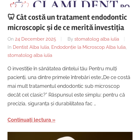
🦷 Cât costă un tratament endodontic
microscopic și de ce merită investiția
On
24 December 2025
By
stomatolog alba iulia
In
Dentist Alba Iulia
,
Endodonție la Microscop Alba Iulia
,
stomatolog alba iulia
O investiție în sănătatea dintelui tău Pentru mulți
pacienți, una dintre primele întrebări este:„De ce costă
mai mult tratamentul endodontic sub microscop
decât cel clasic?” Răspunsul este simplu: pentru că
precizia, siguranța și durabilitatea fac …
Continuați lectura