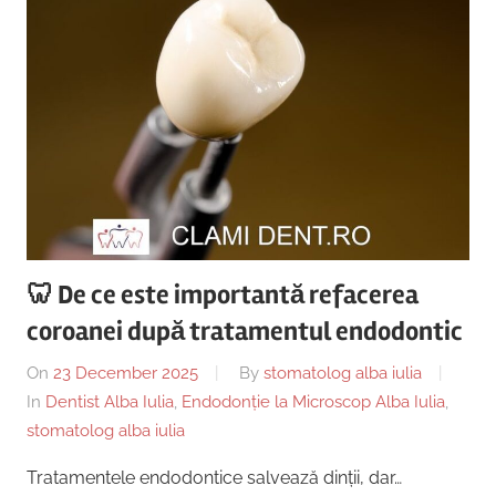
🦷 De ce este importantă refacerea
coroanei după tratamentul endodontic
On
23 December 2025
By
stomatolog alba iulia
In
Dentist Alba Iulia
,
Endodonție la Microscop Alba Iulia
,
stomatolog alba iulia
Tratamentele endodontice salvează dinții, dar…