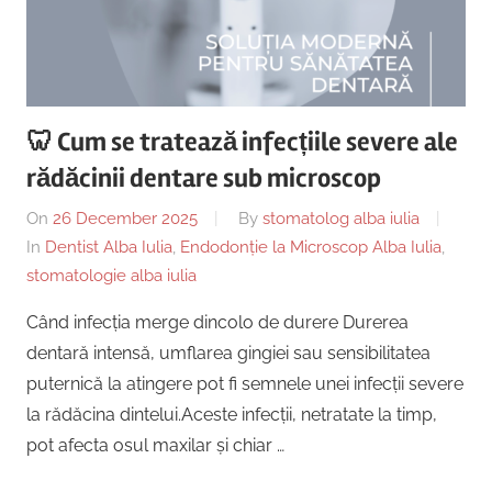
🦷 Cum se tratează infecțiile severe ale
rădăcinii dentare sub microscop
On
26 December 2025
By
stomatolog alba iulia
In
Dentist Alba Iulia
,
Endodonție la Microscop Alba Iulia
,
stomatologie alba iulia
Când infecția merge dincolo de durere Durerea
dentară intensă, umflarea gingiei sau sensibilitatea
puternică la atingere pot fi semnele unei infecții severe
la rădăcina dintelui.Aceste infecții, netratate la timp,
pot afecta osul maxilar și chiar …