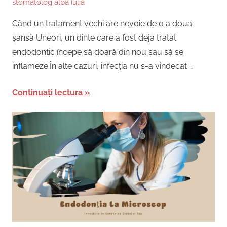
stomatolog alba iulia
Când un tratament vechi are nevoie de o a doua
șansă Uneori, un dinte care a fost deja tratat
endodontic începe să doară din nou sau să se
inflameze.În alte cazuri, infecția nu s-a vindecat …
Continuați lectura