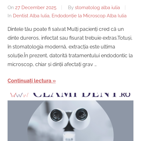
On
27 December 2025
By
stomatolog alba iulia
In
Dentist Alba Iulia
,
Endodonție la Microscop Alba Iulia
Dintele tău poate fi salvat Mulți pacienți cred că un
dinte dureros, infectat sau fisurat trebuie extras.Totuși,
în stomatologia modernă, extracția este ultima
soluție.În prezent, datorită tratamentului endodontic la
microscop, chiar și dinții afectați grav …
Continuați lectura