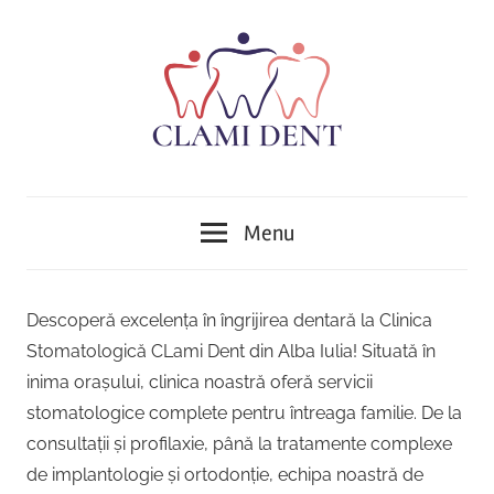
Skip
to
content
Implantologie,
Clinica
Ortodonție,
Menu
Protetică,
Stomatologică
Chirurgie,
Parodontologie,
Clami
Descoperă excelența în îngrijirea dentară la Clinica
Tratamentul
Stomatologică CLami Dent din Alba Iulia! Situată în
Dent
Cariilor,
inima orașului, clinica noastră oferă servicii
Endodonție
Alba
stomatologice complete pentru întreaga familie. De la
,Implant
dentar,
consultații și profilaxie, până la tratamente complexe
Iulia
Stomatologie
de implantologie și ortodonție, echipa noastră de