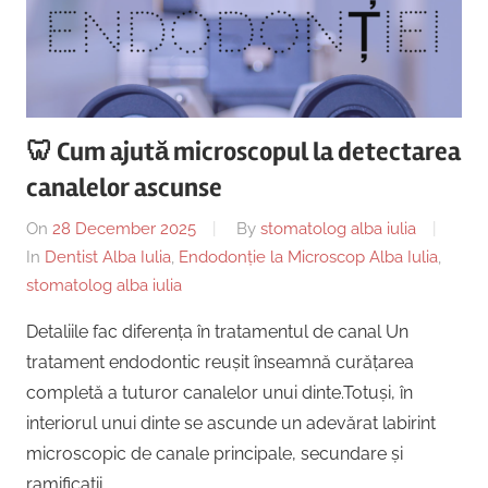
🦷 Cum ajută microscopul la detectarea
canalelor ascunse
On
28 December 2025
By
stomatolog alba iulia
In
Dentist Alba Iulia
,
Endodonție la Microscop Alba Iulia
,
stomatolog alba iulia
Detaliile fac diferența în tratamentul de canal Un
tratament endodontic reușit înseamnă curățarea
completă a tuturor canalelor unui dinte.Totuși, în
interiorul unui dinte se ascunde un adevărat labirint
microscopic de canale principale, secundare și
ramificații …