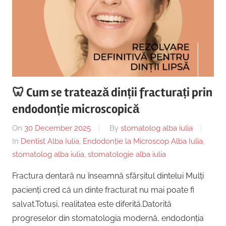
🦷 Cum se tratează dinții fracturați prin
endodonție microscopică
On
30 December 2025
By
stomatolog alba iulia
In
Dentist Alba Iulia
,
Endodonție la Microscop Alba Iulia
,
stomatolog alba iulia
,
stomatologie alba iulia
Fractura dentară nu înseamnă sfârșitul dintelui Mulți
pacienți cred că un dinte fracturat nu mai poate fi
salvat.Totuși, realitatea este diferită.Datorită
progreselor din stomatologia modernă, endodonția