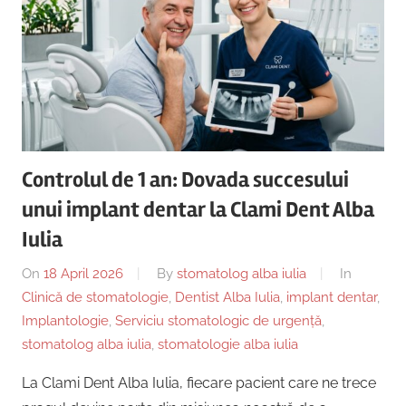
Controlul de 1 an: Dovada succesului
unui implant dentar la Clami Dent Alba
Iulia
On
18 April 2026
By
stomatolog alba iulia
In
Clinică de stomatologie
,
Dentist Alba Iulia
,
implant dentar
,
Implantologie
,
Serviciu stomatologic de urgență
,
stomatolog alba iulia
,
stomatologie alba iulia
La Clami Dent Alba Iulia, fiecare pacient care ne trece