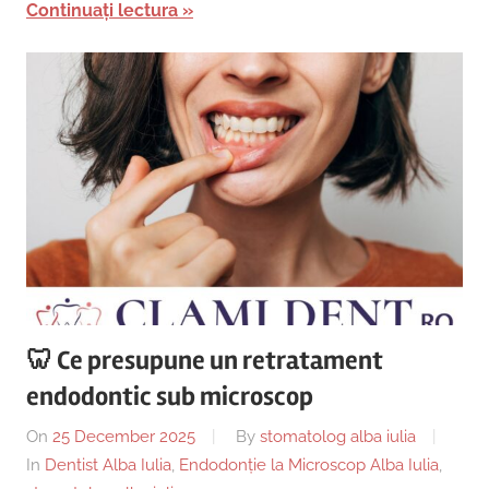
Continuați lectura
🦷 Ce presupune un retratament
endodontic sub microscop
On
25 December 2025
By
stomatolog alba iulia
In
Dentist Alba Iulia
,
Endodonție la Microscop Alba Iulia
,