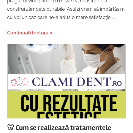
pragul devine parte din misiunea noastră de a
construi zâmbete durabile. Astăzi vrem să împărtășim
cu voi un caz care ne-a adus o mare satisfacție: …
Continuați lectura
🦷 Cum se realizează tratamentele