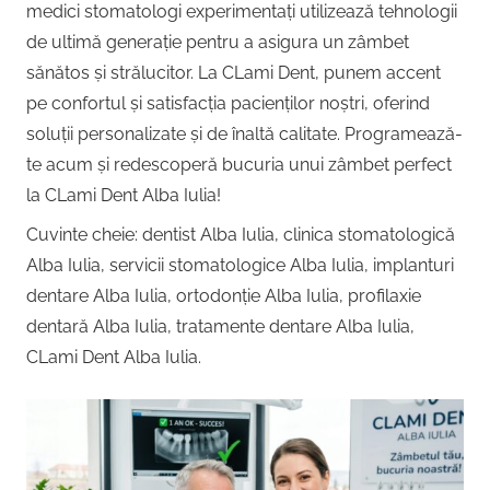
Copii,
medici stomatologi experimentați utilizează tehnologii
|
Dentist,
de ultimă generație pentru a asigura un zâmbet
Strada
sănătos și strălucitor. La CLami Dent, punem accent
Centru
Ion
pe confortul și satisfacția pacienților noștri, oferind
Lăncrănjan
soluții personalizate și de înaltă calitate. Programează-
Implantologie
19,
te acum și redescoperă bucuria unui zâmbet perfect
Alba
la CLami Dent Alba Iulia!
Iulia
510218,
Cuvinte cheie: dentist Alba Iulia, clinica stomatologică
România
Alba Iulia, servicii stomatologice Alba Iulia, implanturi
+40754463365
dentare Alba Iulia, ortodonție Alba Iulia, profilaxie
dentară Alba Iulia, tratamente dentare Alba Iulia,
CLami Dent Alba Iulia.