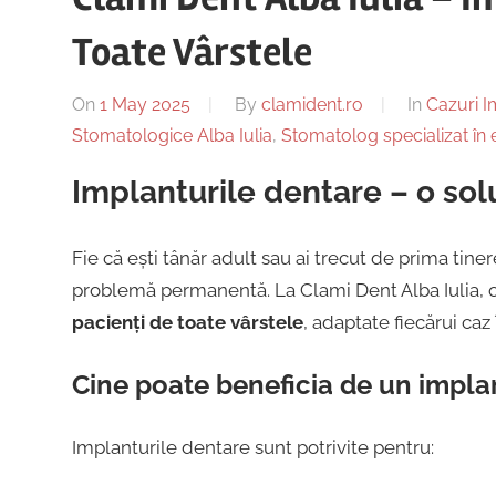
Toate Vârstele
On
1 May 2025
By
clamident.ro
In
Cazuri I
Stomatologice Alba Iulia
,
Stomatolog specializat în
Implanturile dentare – o sol
Fie că ești tânăr adult sau ai trecut de prima tine
problemă permanentă. La Clami Dent Alba Iulia, 
pacienți de toate vârstele
, adaptate fiecărui caz
Cine poate beneficia de un impla
Implanturile dentare sunt potrivite pentru: