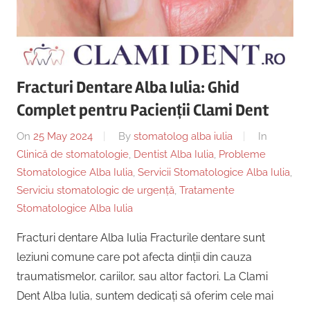
Copii,
|
Dentist,
Strada
Centru
Ion
Lăncrănjan
Fracturi Dentare Alba Iulia: Ghid
Implantologie
19,
Complet pentru Pacienții Clami Dent
Alba
Iulia
On
25 May 2024
By
stomatolog alba iulia
In
510218,
Clinică de stomatologie
,
Dentist Alba Iulia
,
Probleme
România
Stomatologice Alba Iulia
,
Servicii Stomatologice Alba Iulia
,
+40754463365
Serviciu stomatologic de urgență
,
Tratamente
Stomatologice Alba Iulia
Fracturi dentare Alba Iulia Fracturile dentare sunt
leziuni comune care pot afecta dinții din cauza
traumatismelor, cariilor, sau altor factori. La Clami
Dent Alba Iulia, suntem dedicați să oferim cele mai