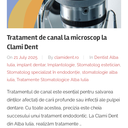
Tratament de canal la microscop la
Clami Dent
On
21 July 2025
By
clamident.ro
In
Dentist Alba
Iulia
,
implant dentar
,
Implantologie
,
Stomatolog estetician
,
Stomatolog specializat în endodonție
,
stomatologie alba
iulia
,
Tratamente Stomatologice Alba Iulia
Tratamentul de canal este esențial pentru salvarea
dinților afectați de carii profunde sau infecții ale pulpei
dentare. Cu toate acestea, precizia este cheia
succesului unui tratament endodontic. La Clami Dent
din Alba Iulia, realizăm tratamente …