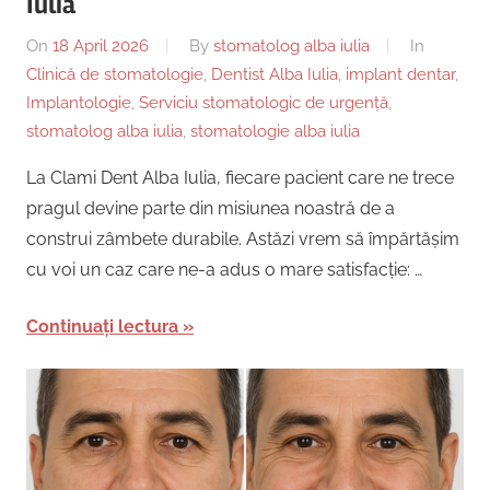
Iulia
On
18 April 2026
By
stomatolog alba iulia
In
Clinică de stomatologie
,
Dentist Alba Iulia
,
implant dentar
,
Implantologie
,
Serviciu stomatologic de urgență
,
stomatolog alba iulia
,
stomatologie alba iulia
La Clami Dent Alba Iulia, fiecare pacient care ne trece
pragul devine parte din misiunea noastră de a
construi zâmbete durabile. Astăzi vrem să împărtășim
cu voi un caz care ne-a adus o mare satisfacție: …
Continuați lectura