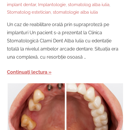
implant dentar
,
Implantologie
,
stomatolog alba iulia
,
Stomatolog estetician
,
stomatologie alba iulia
Un caz de reabilitare orală prin supraproteză pe
implanturi Un pacient s-a prezentat la Clinica
Stomatologică Clami Dent Alba Iulia cu edentație
totală la nivelul ambelor arcade dentare. Situația era
una complexă, cu resorbție osoasă …
Continuați lectura