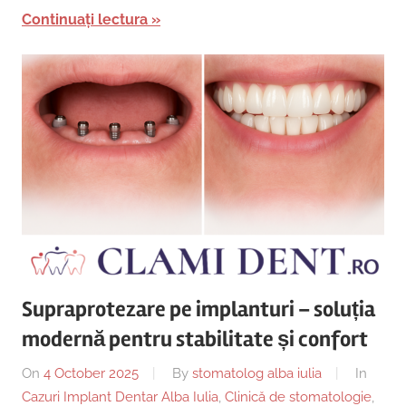
Continuați lectura
Supraprotezare pe implanturi – soluția
modernă pentru stabilitate și confort
On
4 October 2025
By
stomatolog alba iulia
In
Cazuri Implant Dentar Alba Iulia
,
Clinică de stomatologie
,