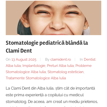
Stomatologie pediatrică blândă la
Clami Dent
On
13 August 2025
By
clamident.ro
In
Dentist
Alba Iulia
,
Implantologie
,
Preturi Alba Iulia
,
Probleme
Stomatologice Alba Iulia
,
Stomatolog estetician
,
Tratamente Stomatologice Alba Iulia
La Clami Dent din Alba Iulia, știm cât de importantă
este prima experiență a copilului cu medicul
stomatolog. De aceea, am creat un mediu prietenos,