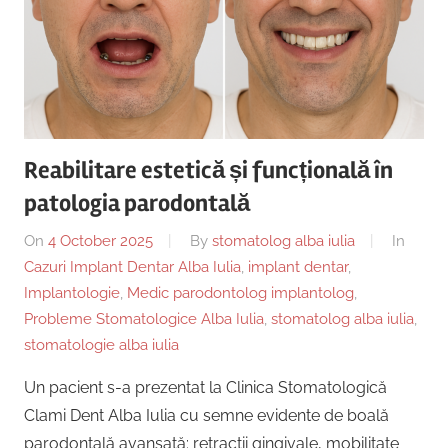
Reabilitare estetică și funcțională în
patologia parodontală
On
4 October 2025
By
stomatolog alba iulia
In
Cazuri Implant Dentar Alba Iulia
,
implant dentar
,
Implantologie
,
Medic parodontolog implantolog
,
Probleme Stomatologice Alba Iulia
,
stomatolog alba iulia
,
stomatologie alba iulia
Un pacient s-a prezentat la Clinica Stomatologică
Clami Dent Alba Iulia cu semne evidente de boală
parodontală avansată: retracții gingivale, mobilitate