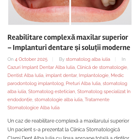
Reabilitare complexă maxilar superior
– Implanturi dentare și soluții moderne
On
4 October 2025
By
stomatolog alba iulia
In
Cazuri Implant Dentar Alba Iulia
,
Clinică de stomatologie
,
Dentist Alba Iulia
,
implant dentar
,
Implantologie
,
Medic
parodontolog implantolog
,
Preturi Alba Iulia
,
stomatolog
alba iulia
,
Stomatolog estetician
,
Stomatolog specializat în
endodonție
,
stomatologie alba iulia
,
Tratamente
Stomatologice Alba Iulia
Un caz de reabilitare complexă a maxilarului superior
Un pacient s-a prezentat la Clinica Stomatologică
Clami Dent Alba Iulia cu lipsa aproape totală a dinților