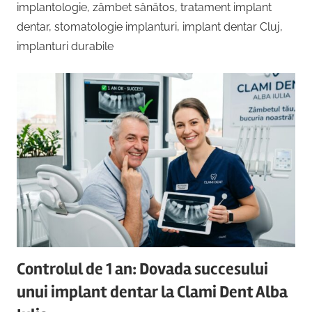
Copii,
implantologie, zâmbet sănătos, tratament implant
|
Dentist,
dentar, stomatologie implanturi, implant dentar Cluj,
Strada
implanturi durabile
Centru
Ion
Lăncrănjan
Implantologie
19,
Alba
Iulia
510218,
România
+40754463365
Controlul de 1 an: Dovada succesului
unui implant dentar la Clami Dent Alba