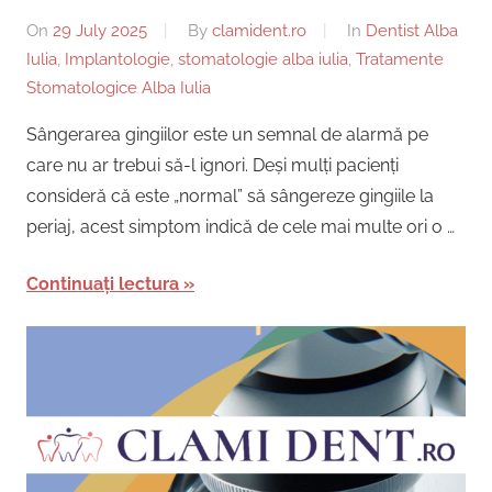
On
29 July 2025
By
clamident.ro
In
Dentist Alba
Iulia
,
Implantologie
,
stomatologie alba iulia
,
Tratamente
Stomatologice Alba Iulia
Sângerarea gingiilor este un semnal de alarmă pe
care nu ar trebui să-l ignori. Deși mulți pacienți
consideră că este „normal” să sângereze gingiile la
periaj, acest simptom indică de cele mai multe ori o …
Continuați lectura