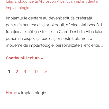
Iulia
,
Endodonție la Microscop Alba Iulia
,
implant dentar
,
Implantologie
Implanturile dentare au devenit soluția preferată
pentru înlocuirea dinților pierduți, oferind atât beneficii
funcționale, cât și estetice. La Clami Dent din Alba Iulia,
punem la dispoziția pacienților noștri tratamente
moderne de implantologie, personalizate și eficiente, …
Continuați lectura
Posts
Next
1
2
3
12
»
…
Posts
pagination
Home
»
Implantologie