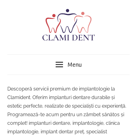
Skip
to
content
Implantologie,
Clinica
Ortodonție,
Menu
Protetică,
Stomatologică
Chirurgie,
Parodontologie,
Clami
Descoperă servicii premium de implantologie la
Tratamentul
Clamident. Oferim implanturi dentare durabile și
Dent
Cariilor,
estetic perfecte, realizate de specialiști cu experiență.
Endodonție
Alba
Programează-te acum pentru un zâmbet sănătos și
,Implant
dentar,
complet! implanturi dentare, implantologie, clinica
Iulia
Stomatologie
implantologie, implant dentar preț, specialist