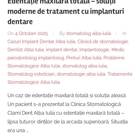
Edentație maxilară totală – soluții
moderne de tratament cu implanturi
dentare
On
4 October 2025
By
stomatolog alba iulia
In
Cazuri Implant Dentar Alba Iulia
,
Clinică de stomatologie
,
Dentist Alba Iulia
,
implant dentar
,
Implantologie
,
Medic
parodontolog implantolog
,
Preturi Alba Iulia
,
Probleme
Stomatologice Alba Iulia
,
stomatolog alba iulia
,
Stomatolog estetician
,
stomatologie alba iulia
,
Tratamente
Stomatologice Alba Iulia
Un caz de edentație maxilară totală și soluția aleasă
Un pacient s-a prezentat la Clinica Stomatologică
Clami Dent Alba Iulia cu edentație maxilară totală –
lipsa tuturor dinților de la arcada superioară. Situația
era una …