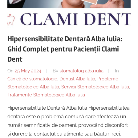
Copii,
|
Dentist,
Strada
Centru
Ion
Lăncrănjan
Hipersensibilitate Dentară Alba Iulia:
Implantologie
19,
Ghid Complet pentru Pacienții Clami
Alba
Iulia
Dent
510218,
On
25 May 2024
By
stomatolog alba iulia
In
România
Clinică de stomatologie
,
Dentist Alba Iulia
,
Probleme
+40754463365
Stomatologice Alba Iulia
,
Servicii Stomatologice Alba Iulia
,
Tratamente Stomatologice Alba Iulia
Hipersensibilitate Dentară Alba Iulia Hipersensibilitatea
dentară este o problemă comună care afectează un
număr semnificativ de oameni, provocând disconfort
și durere la contactul cu alimente sau băuturi reci,