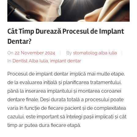
Copii,
|
Dentist,
Strada
Centru
Ion
Cât Timp Durează Procesul de Implant
Lăncrănjan
Implantologie
Dentar?
19,
Alba
On
22 November 2024
By
stomatolog alba iulia
Iulia
In
Dentist Alba Iulia
,
implant dentar
510218,
România
Procesul de implant dentar implică mai multe etape,
+40754463365
de la evaluarea inițială și planificarea tratamentului,
până la inserarea implantului și montarea coroanei
dentare finale. Deși durata totală a procesului poate
varia în funcție de fiecare pacient și de complexitatea
cazului, este important să înțelegi pașii implicați și cât
timp ar putea dura fiecare etapă.