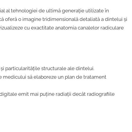
al al tehnologiei de ultimă generație utilizate în
ă oferă o imagine tridimensională detaliată a dintelui și
vizualizeze cu exactitate anatomia canalelor radiculare
i particularitățile structurale ale dintelui.
e medicului să elaboreze un plan de tratament
 digitale emit mai puține radiații decât radiografiile