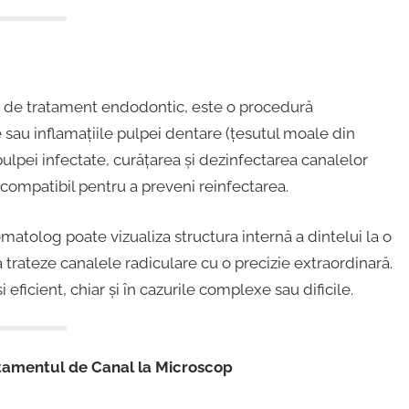
 de tratament endodontic, este o procedură
e sau inflamațiile pulpei dentare (țesutul moale din
pulpei infectate, curățarea și dezinfectarea canalelor
ocompatibil pentru a preveni reinfectarea.
matolog poate vizualiza structura internă a dintelui la o
ă trateze canalele radiculare cu o precizie extraordinară.
ficient, chiar și în cazurile complexe sau dificile.
atamentul de Canal la Microscop