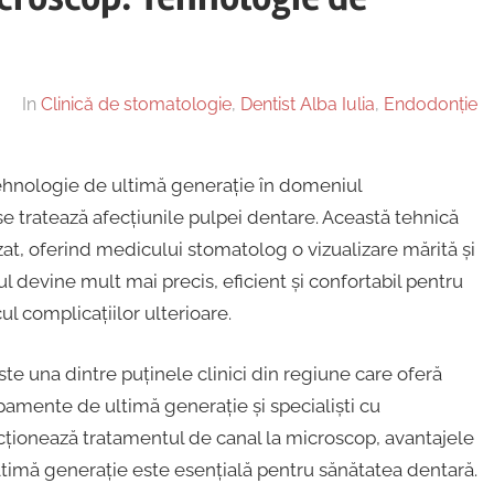
In
Clinică de stomatologie
,
Dentist Alba Iulia
,
Endodonție
ehnologie de ultimă generație în domeniul
se tratează afecțiunile pulpei dentare. Această tehnică
at, oferind medicului stomatolog o vizualizare mărită și
ul devine mult mai precis, eficient și confortabil pentru
l complicațiilor ulterioare.
te una dintre puținele clinici din regiune care oferă
pamente de ultimă generație și specialiști cu
cționează tratamentul de canal la microscop, avantajele
ltimă generație este esențială pentru sănătatea dentară.