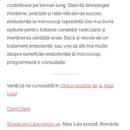
costisitoare pe termen lung. Datorită tehnologiei
moderne, preciziei și ratei ridicate de succes,
endodonția la microscop reprezintă cea mai bună
opțiune pentru tratarea canalelor radiculare și
menținerea sănătății orale. Dacă ai nevoie de un
tratament endodontic sau vrei să afli mai multe
despre beneficiile endodonției la microscop,
programează o consultație.
Veniți să ne cunoașteți în
clinica noastră
de
la
Alba
Iulia
!
Clami Dent
Strada Ion Lăncrănjan 19
, Alba Iulia 510218, România