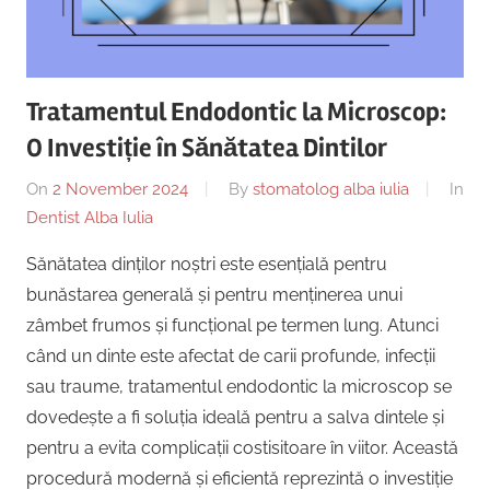
Copii,
|
Dentist,
Strada
Centru
Ion
Tratamentul Endodontic la Microscop:
Lăncrănjan
Implantologie
O Investiție în Sănătatea Dintilor
19,
Alba
On
2 November 2024
By
stomatolog alba iulia
In
Iulia
Dentist Alba Iulia
510218,
România
Sănătatea dinților noștri este esențială pentru
+40754463365
bunăstarea generală și pentru menținerea unui
zâmbet frumos și funcțional pe termen lung. Atunci
când un dinte este afectat de carii profunde, infecții
sau traume, tratamentul endodontic la microscop se
dovedește a fi soluția ideală pentru a salva dintele și
pentru a evita complicații costisitoare în viitor. Această
procedură modernă și eficientă reprezintă o investiție