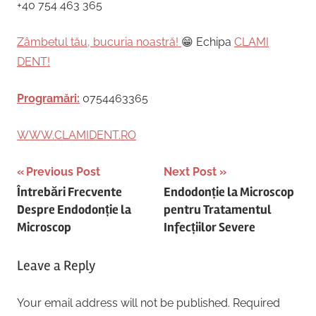
+40 754 463 365
Zâmbetul tău, bucuria noastră!
😁 Echipa
CLAMI
DENT!
Programări:
0754463365
WWW.CLAMIDENT.RO
Post
Previous Post
Next Post
Întrebări Frecvente
Endodonție la Microscop
navigation
Despre Endodonție la
pentru Tratamentul
Microscop
Infecțiilor Severe
Leave a Reply
Your email address will not be published.
Required