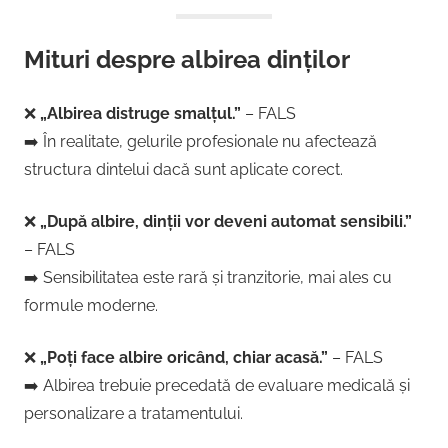
Mituri despre albirea dinților
❌
„Albirea distruge smalțul.”
– FALS
➡️ În realitate, gelurile profesionale nu afectează
structura dintelui dacă sunt aplicate corect.
❌
„După albire, dinții vor deveni automat sensibili.”
– FALS
➡️ Sensibilitatea este rară și tranzitorie, mai ales cu
formule moderne.
❌
„Poți face albire oricând, chiar acasă.”
– FALS
➡️ Albirea trebuie precedată de evaluare medicală și
personalizare a tratamentului.