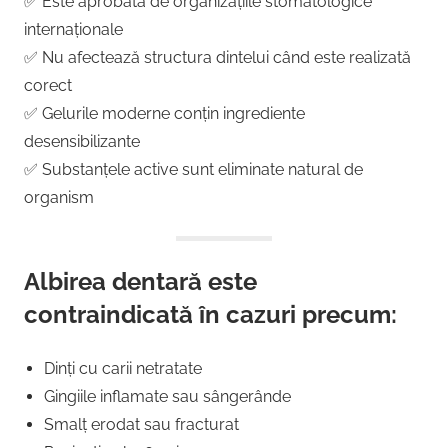
✅ Este aprobată de organizațiile stomatologice
internaționale
✅ Nu afectează structura dintelui când este realizată
corect
✅ Gelurile moderne conțin ingrediente
desensibilizante
✅ Substanțele active sunt eliminate natural de
organism
Albirea dentară este
contraindicată în cazuri precum:
Dinți cu carii netratate
Gingiile inflamate sau sângerânde
Smalț erodat sau fracturat