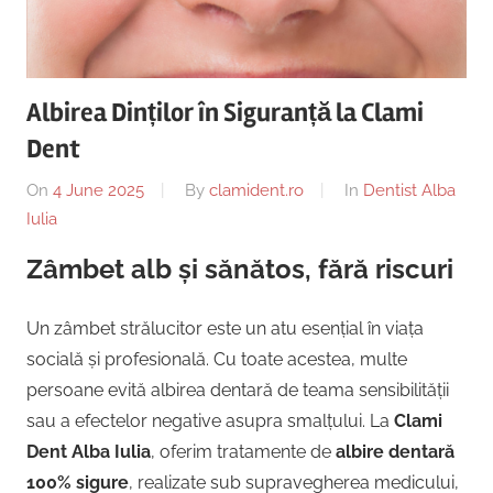
Copii,
|
Dentist,
Strada
Centru
Ion
Albirea Dinților în Siguranță la Clami
Lăncrănjan
Implantologie
Dent
19,
Alba
On
4 June 2025
By
clamident.ro
In
Dentist Alba
Iulia
Iulia
510218,
România
Zâmbet alb și sănătos, fără riscuri
+40754463365
Un zâmbet strălucitor este un atu esențial în viața
socială și profesională. Cu toate acestea, multe
persoane evită albirea dentară de teama sensibilității
sau a efectelor negative asupra smalțului. La
Clami
Dent Alba Iulia
, oferim tratamente de
albire dentară
100% sigure
, realizate sub supravegherea medicului,