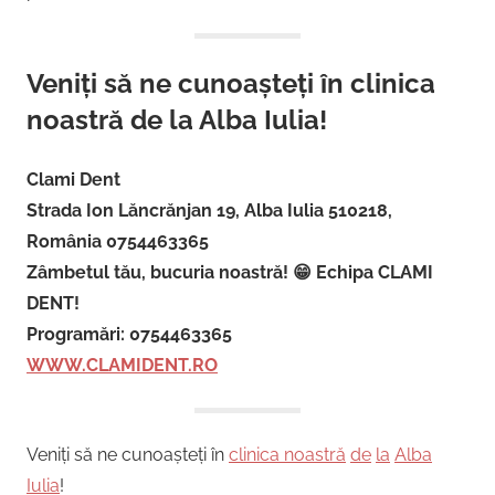
Veniți să ne cunoașteți în clinica
noastră de la Alba Iulia!
Clami Dent
Strada Ion Lăncrănjan 19, Alba Iulia 510218,
România 0754463365
Zâmbetul tău, bucuria noastră! 😁 Echipa CLAMI
DENT!
Programări: 0754463365
WWW.CLAMIDENT.RO
Veniți să ne cunoașteți în
clinica noastră
de
la
Alba
Iulia
!