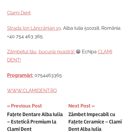
Clami Dent
Strada Ion Lăncrănjan 19
, Alba Iulia 510218, România
+40 754 463 365
Zâmbetul tău, bucuria noastră!
😁 Echipa
CLAMI
DENT!
Programări:
0754463365
WWW.CLAMIDENT.RO
Post
Previous Post
Next Post
Fațete Dentare Alba Iulia
Zâmbet Impecabil cu
navigation
– Estetică Premium la
Fațete Ceramice – Clami
Clami Dent
Dent Alba Iulia