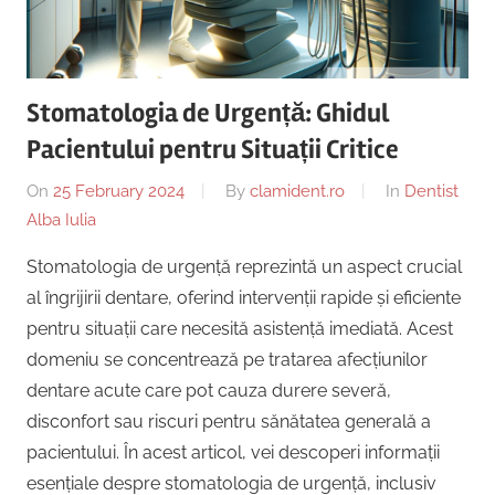
Copii,
|
Dentist,
Strada
Centru
Ion
Stomatologia de Urgență: Ghidul
Lăncrănjan
Implantologie
Pacientului pentru Situații Critice
19,
Alba
On
25 February 2024
By
clamident.ro
In
Dentist
Iulia
Alba Iulia
510218,
România
Stomatologia de urgență reprezintă un aspect crucial
+40754463365
al îngrijirii dentare, oferind intervenții rapide și eficiente
pentru situații care necesită asistență imediată. Acest
domeniu se concentrează pe tratarea afecțiunilor
dentare acute care pot cauza durere severă,
disconfort sau riscuri pentru sănătatea generală a
pacientului. În acest articol, vei descoperi informații
esențiale despre stomatologia de urgență, inclusiv