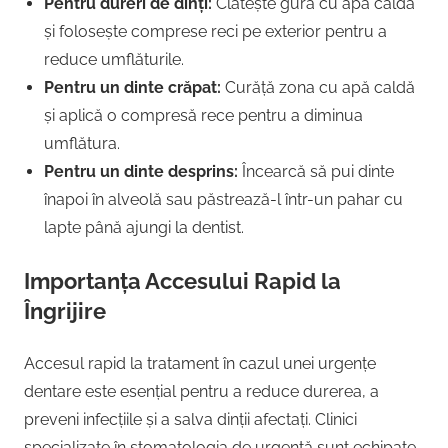
Pentru dureri de dinți:
Clătește gura cu apă caldă
și folosește comprese reci pe exterior pentru a
reduce umflăturile.
Pentru un dinte crăpat:
Curăță zona cu apă caldă
și aplică o compresă rece pentru a diminua
umflătura.
Pentru un dinte desprins:
Încearcă să pui dinte
înapoi în alveolă sau păstrează-l într-un pahar cu
lapte până ajungi la dentist.
Importanța Accesului Rapid la
Îngrijire
Accesul rapid la tratament în cazul unei urgențe
dentare este esențial pentru a reduce durerea, a
preveni infecțiile și a salva dinții afectați. Clinici
specializate în stomatologia de urgență sunt echipate