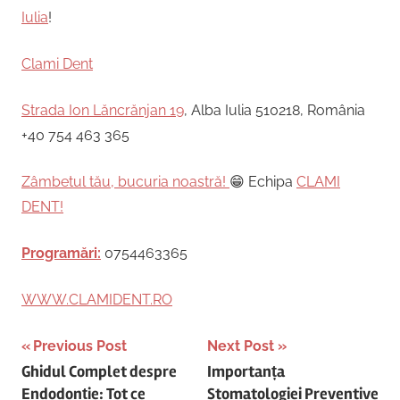
Iulia
!
Clami Dent
Strada Ion Lăncrănjan 19
, Alba Iulia 510218, România
+40 754 463 365
Zâmbetul tău, bucuria noastră!
😁 Echipa
CLAMI
DENT!
Programări:
0754463365
WWW.CLAMIDENT.RO
Post
Previous Post
Next Post
Ghidul Complet despre
Importanța
navigation
Endodonție: Tot ce
Stomatologiei Preventive