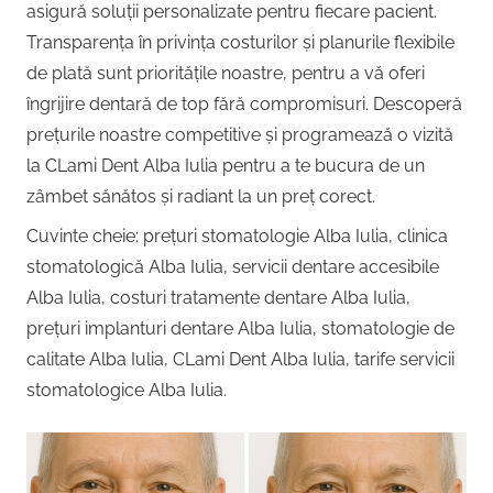
Copii,
asigură soluții personalizate pentru fiecare pacient.
|
Dentist,
Transparența în privința costurilor și planurile flexibile
Strada
de plată sunt prioritățile noastre, pentru a vă oferi
Centru
Ion
îngrijire dentară de top fără compromisuri. Descoperă
Lăncrănjan
prețurile noastre competitive și programează o vizită
Implantologie
19,
la CLami Dent Alba Iulia pentru a te bucura de un
Alba
zâmbet sănătos și radiant la un preț corect.
Iulia
510218,
Cuvinte cheie: prețuri stomatologie Alba Iulia, clinica
România
stomatologică Alba Iulia, servicii dentare accesibile
+40754463365
Alba Iulia, costuri tratamente dentare Alba Iulia,
prețuri implanturi dentare Alba Iulia, stomatologie de
calitate Alba Iulia, CLami Dent Alba Iulia, tarife servicii
stomatologice Alba Iulia.