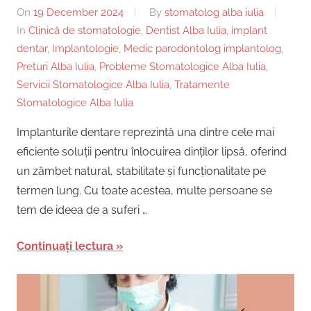
On
19 December 2024
By
stomatolog alba iulia
In
Clinică de stomatologie
,
Dentist Alba Iulia
,
implant
dentar
,
Implantologie
,
Medic parodontolog implantolog
,
Preturi Alba Iulia
,
Probleme Stomatologice Alba Iulia
,
Servicii Stomatologice Alba Iulia
,
Tratamente
Stomatologice Alba Iulia
Implanturile dentare reprezintă una dintre cele mai
eficiente soluții pentru înlocuirea dinților lipsă, oferind
un zâmbet natural, stabilitate și funcționalitate pe
termen lung. Cu toate acestea, multe persoane se
tem de ideea de a suferi …
Continuați lectura