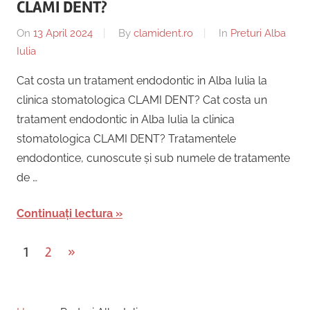
CLAMI DENT?
On
13 April 2024
By
clamident.ro
In
Preturi Alba
Iulia
Cat costa un tratament endodontic in Alba Iulia la
clinica stomatologica CLAMI DENT? Cat costa un
tratament endodontic in Alba Iulia la clinica
stomatologica CLAMI DENT? Tratamentele
endodontice, cunoscute și sub numele de tratamente
de …
Continuați lectura
Posts
Next
1
2
»
Posts
pagination