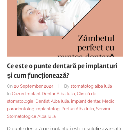
Ce este o punte dentară pe implanturi
și cum funcționează?
On
20 September 2024
By
stomatolog alba iulia
In
Cazuri Implant Dentar Alba Iulia
,
Clinică de
stomatologie
,
Dentist Alba Iulia
,
implant dentar
,
Medic
parodontolog implantolog
,
Preturi Alba Iulia
,
Servicii
Stomatologice Alba Iulia
O punte dentară pe implanturi este o soluție avansată