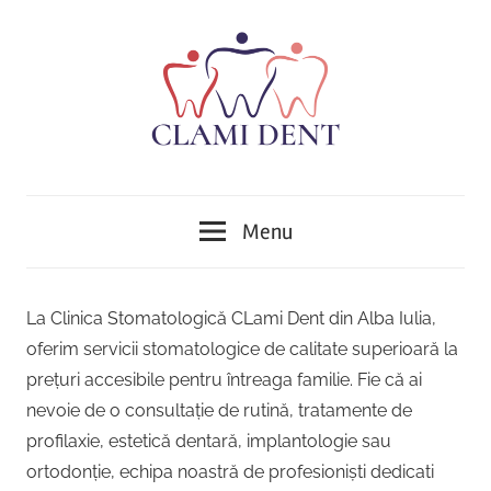
Skip
to
content
Implantologie,
Clinica
Ortodonție,
Menu
Protetică,
Stomatologică
Chirurgie,
Parodontologie,
Clami
La Clinica Stomatologică CLami Dent din Alba Iulia,
Tratamentul
oferim servicii stomatologice de calitate superioară la
Dent
Cariilor,
prețuri accesibile pentru întreaga familie. Fie că ai
Endodonție
Alba
nevoie de o consultație de rutină, tratamente de
,Implant
dentar,
profilaxie, estetică dentară, implantologie sau
Iulia
Stomatologie
ortodonție, echipa noastră de profesioniști dedicati