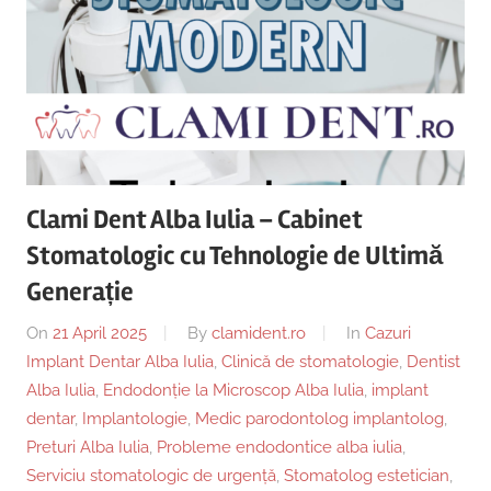
Clami Dent Alba Iulia – Cabinet
Stomatologic cu Tehnologie de Ultimă
Generație
On
21 April 2025
By
clamident.ro
In
Cazuri
Implant Dentar Alba Iulia
,
Clinică de stomatologie
,
Dentist
Alba Iulia
,
Endodonție la Microscop Alba Iulia
,
implant
dentar
,
Implantologie
,
Medic parodontolog implantolog
,
Preturi Alba Iulia
,
Probleme endodontice alba iulia
,
Serviciu stomatologic de urgență
,
Stomatolog estetician
,