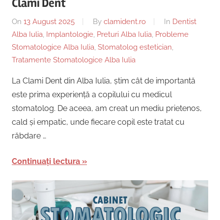
Clami Dent
On
13 August 2025
By
clamident.ro
In
Dentist
Alba Iulia
,
Implantologie
,
Preturi Alba Iulia
,
Probleme
Stomatologice Alba Iulia
,
Stomatolog estetician
,
Tratamente Stomatologice Alba Iulia
La Clami Dent din Alba Iulia, știm cât de importantă
este prima experiență a copilului cu medicul
stomatolog. De aceea, am creat un mediu prietenos,
cald și empatic, unde fiecare copil este tratat cu
răbdare …
Continuați lectura