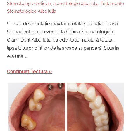
Stomatolog estetician
,
stomatologie alba iulia
,
Tratamente
Stomatologice Alba Iulia
Un caz de edentație maxilară totală și soluția aleasă
Un pacient s-a prezentat la Clinica Stomatologică
Clami Dent Alba Iulia cu edentație maxilară totală –
lipsa tuturor dinților de la arcada superioară. Situația
era una …
Continuați lectura