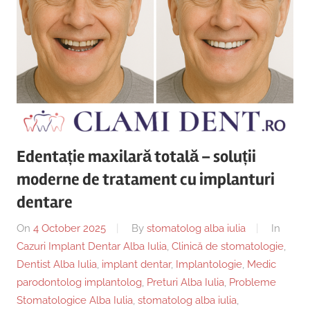
Edentație maxilară totală – soluții
moderne de tratament cu implanturi
dentare
On
4 October 2025
By
stomatolog alba iulia
In
Cazuri Implant Dentar Alba Iulia
,
Clinică de stomatologie
,
Dentist Alba Iulia
,
implant dentar
,
Implantologie
,
Medic
parodontolog implantolog
,
Preturi Alba Iulia
,
Probleme
Stomatologice Alba Iulia
,
stomatolog alba iulia
,