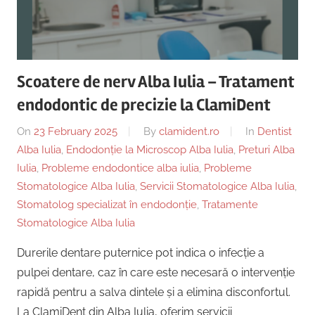
Scoatere de nerv Alba Iulia – Tratament
endodontic de precizie la ClamiDent
On
23 February 2025
By
clamident.ro
In
Dentist
Alba Iulia
,
Endodonție la Microscop Alba Iulia
,
Preturi Alba
Iulia
,
Probleme endodontice alba iulia
,
Probleme
Stomatologice Alba Iulia
,
Servicii Stomatologice Alba Iulia
,
Stomatolog specializat în endodonție
,
Tratamente
Stomatologice Alba Iulia
Durerile dentare puternice pot indica o infecție a
pulpei dentare, caz în care este necesară o intervenție
rapidă pentru a salva dintele și a elimina disconfortul.
La ClamiDent din Alba Iulia, oferim servicii