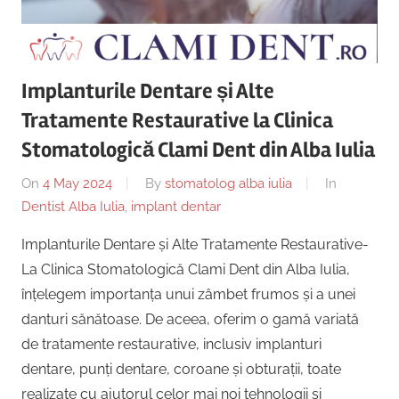
Copii,
|
Dentist,
Strada
Centru
Ion
Implanturile Dentare și Alte
Lăncrănjan
Implantologie
Tratamente Restaurative la Clinica
19,
Alba
Stomatologică Clami Dent din Alba Iulia
Iulia
On
4 May 2024
By
stomatolog alba iulia
In
510218,
Dentist Alba Iulia
,
implant dentar
România
+40754463365
Implanturile Dentare și Alte Tratamente Restaurative-
La Clinica Stomatologică Clami Dent din Alba Iulia,
înțelegem importanța unui zâmbet frumos și a unei
danturi sănătoase. De aceea, oferim o gamă variată
de tratamente restaurative, inclusiv implanturi
dentare, punți dentare, coroane și obturații, toate
realizate cu ajutorul celor mai noi tehnologii și