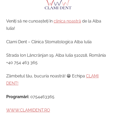
Veniți să ne cunoașteți în
clinica noastră
de la Alba
Iulia!
Clami Dent – Clinica Stomatologica Alba Iulia
Strada Ion Lăncrănjan 19, Alba Iulia 510218, România
+40 754 463 365
Zâmbetul tău, bucuria noastră! 😁 Echipa
CLAMI
DENT!
Programări:
0754463365
WWW.CLAMIDENT.RO