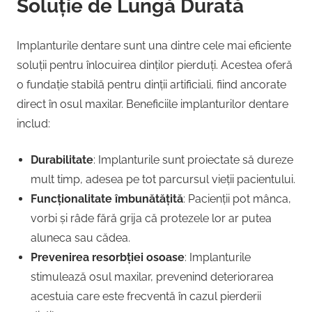
Soluție de Lungă Durată
Implanturile dentare sunt una dintre cele mai eficiente
soluții pentru înlocuirea dinților pierduți. Acestea oferă
o fundație stabilă pentru dinții artificiali, fiind ancorate
direct în osul maxilar. Beneficiile implanturilor dentare
includ:
Durabilitate
: Implanturile sunt proiectate să dureze
mult timp, adesea pe tot parcursul vieții pacientului.
Funcționalitate îmbunătățită
: Pacienții pot mânca,
vorbi și râde fără grija că protezele lor ar putea
aluneca sau cădea.
Prevenirea resorbției osoase
: Implanturile
stimulează osul maxilar, prevenind deteriorarea
acestuia care este frecventă în cazul pierderii