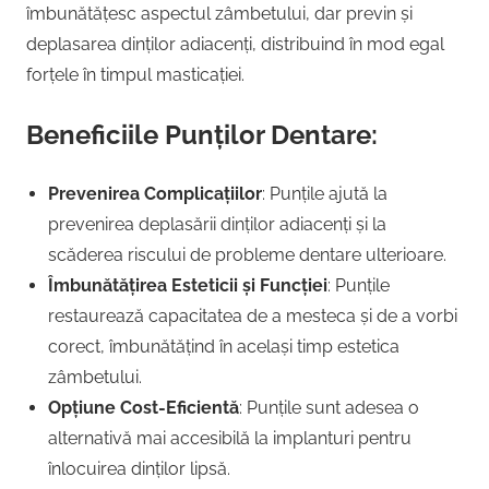
îmbunătățesc aspectul zâmbetului, dar previn și
deplasarea dinților adiacenți, distribuind în mod egal
forțele în timpul masticației.
Beneficiile Punților Dentare:
Prevenirea Complicațiilor
: Punțile ajută la
prevenirea deplasării dinților adiacenți și la
scăderea riscului de probleme dentare ulterioare.
Îmbunătățirea Esteticii și Funcției
: Punțile
restaurează capacitatea de a mesteca și de a vorbi
corect, îmbunătățind în același timp estetica
zâmbetului.
Opțiune Cost-Eficientă
: Punțile sunt adesea o
alternativă mai accesibilă la implanturi pentru
înlocuirea dinților lipsă.