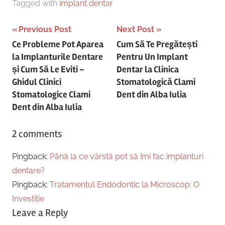
Tagged with
implant dentar
Post
Previous Post
Next Post
Ce Probleme Pot Aparea
Cum Să Te Pregătești
navigation
la Implanturile Dentare
Pentru Un Implant
și Cum Să Le Eviti –
Dentar la Clinica
Ghidul Clinici
Stomatologică Clami
Stomatologice Clami
Dent din Alba Iulia
Dent din Alba Iulia
2 comments
Pingback:
Până la ce vârstă pot să îmi fac implanturi
dentare?
Pingback:
Tratamentul Endodontic la Microscop: O
Investiție
Leave a Reply