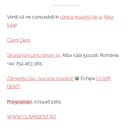
Veniți să ne cunoașteți în
clinica noastră
de
la
Alba
Iulia
!
Clami Dent
Strada Ion Lăncrănjan 19
, Alba Iulia 510218, România
+40 754 463 365
Zâmbetul tău, bucuria noastră!
😁 Echipa
CLAMI
DENT!
Programări:
0754463365
WWW.CLAMIDENT.RO