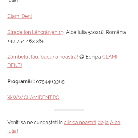
Iulia!
Clami Dent
Strada Ion Lăncrănjan 19
, Alba Iulia 510218, România
+40 754 463 365
Zâmbetul tău, bucuria noastră!
😁 Echipa
CLAMI
DENT!
Programări:
0754463365
WWW.CLAMIDENT.RO
Veniți să ne cunoașteți în
clinica noastră
de
la
Alba
Iulia
!