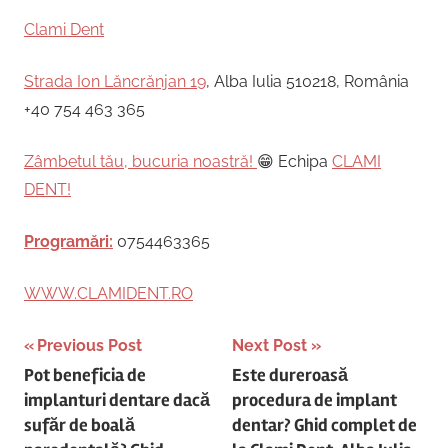
Clami Dent
Strada Ion Lăncrănjan 19
, Alba Iulia 510218, România
+40 754 463 365
Zâmbetul tău, bucuria noastră!
😁 Echipa
CLAMI
DENT!
Programări:
0754463365
WWW.CLAMIDENT.RO
Post
Previous Post
Next Post
Pot beneficia de
Este dureroasă
navigation
implanturi dentare dacă
procedura de implant
sufăr de boală
dentar? Ghid complet de