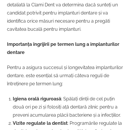
detaliată la Clami Dent va determina dacă sunteți un
candidat potrivit pentru implanturi dentare și va
identifica orice măsuri necesare pentru a pregăti
cavitatea bucală pentru implanturi.
Importanța îngrijirii pe termen lung a implanturilor
dentare
Pentru a asigura succesul și longevitatea implanturilor
dentare, este esențial să urmați câteva reguli de
întreținere pe termen lung:
Igiena orală riguroasă
: Spălați dinții de cel puțin
două ori pe zi și folosiți ață dentară zilnic pentru a
preveni acumularea plăcii bacteriene și a infecțiilor.
Vizite regulate la dentist
: Programările regulate la