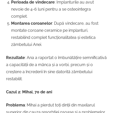
Perioada de vindecare
: Implanturile au avut
nevoie de 4-6 luni pentru a se osteointegra
complet.
Montarea coroanelor
: După vindecare, au fost
montate coroane ceramice pe implanturi,
restabilind complet funcționalitatea și estetica
zâmbetului Anei.
Rezultate
: Ana a raportat o îmbunătățire semnificativă
a capacității de a mânca și a vorbi, precum și o
creștere a încrederii în sine datorită zâmbetului
restabilit.
Cazul 2: Mihai, 70 de ani
Problema
: Mihai a pierdut toți dinții din maxilarul
superior din cauza resorbției osoase și a problemelor