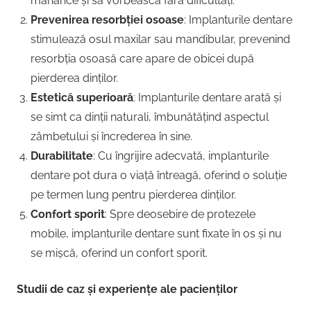
mănânce și să vorbească fără dificultăți.
Prevenirea resorbției osoase
: Implanturile dentare
stimulează osul maxilar sau mandibular, prevenind
resorbția osoasă care apare de obicei după
pierderea dinților.
Estetică superioară
: Implanturile dentare arată și
se simt ca dinții naturali, îmbunătățind aspectul
zâmbetului și încrederea în sine.
Durabilitate
: Cu îngrijire adecvată, implanturile
dentare pot dura o viață întreagă, oferind o soluție
pe termen lung pentru pierderea dinților.
Confort sporit
: Spre deosebire de protezele
mobile, implanturile dentare sunt fixate în os și nu
se mișcă, oferind un confort sporit.
Studii de caz și experiențe ale pacienților