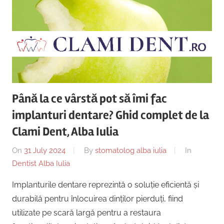
Copii,
|
Dentist,
Strada
Centru
Ion
Lăncrănjan
Implantologie
19,
Alba
Iulia
Până la ce vârstă pot să îmi fac
510218,
implanturi dentare? Ghid complet de la
România
Clami Dent, Alba Iulia
+40754463365
On
31 July 2024
By
stomatolog alba iulia
In
Dentist Alba Iulia
Implanturile dentare reprezintă o soluție eficientă și
durabilă pentru înlocuirea dinților pierduți, fiind
utilizate pe scară largă pentru a restaura