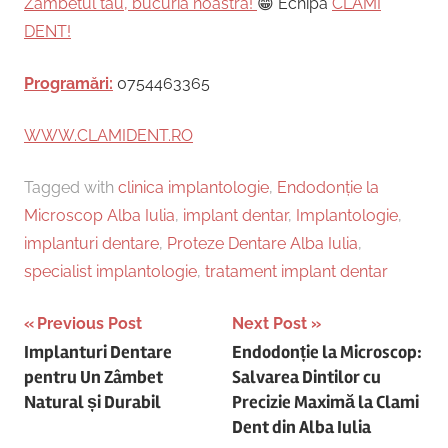
Zâmbetul tău, bucuria noastră!
😁 Echipa
CLAMI
DENT!
Programări:
0754463365
WWW.CLAMIDENT.RO
Tagged with
clinica implantologie
,
Endodonție la
Microscop Alba Iulia
,
implant dentar
,
Implantologie
,
implanturi dentare
,
Proteze Dentare Alba Iulia
,
specialist implantologie
,
tratament implant dentar
Post
Previous Post
Next Post
Implanturi Dentare
Endodonție la Microscop:
navigation
pentru Un Zâmbet
Salvarea Dintilor cu
Natural și Durabil
Precizie Maximă la Clami
Dent din Alba Iulia