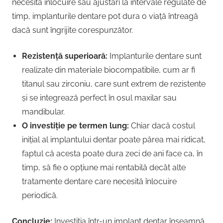
necesită înlocuire sau ajustări la intervale regulate de
timp, implanturile dentare pot dura o viață întreagă
dacă sunt îngrijite corespunzător.
Rezistență superioară:
Implanturile dentare sunt
realizate din materiale biocompatibile, cum ar fi
titanul sau zirconiu, care sunt extrem de rezistente
și se integrează perfect în osul maxilar sau
mandibular.
O investiție pe termen lung:
Chiar dacă costul
inițial al implantului dentar poate părea mai ridicat,
faptul că acesta poate dura zeci de ani face ca, în
timp, să fie o opțiune mai rentabilă decât alte
tratamente dentare care necesită înlocuire
periodică.
Concluzie:
Investiția într-un implant dentar înseamnă