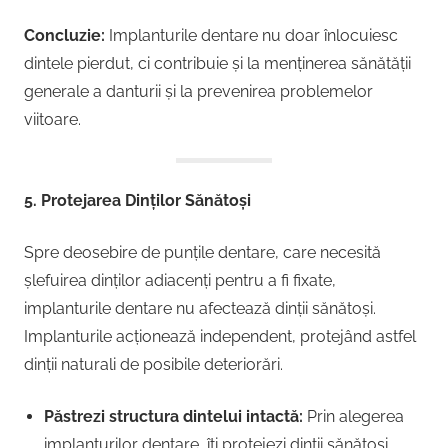
Concluzie:
Implanturile dentare nu doar înlocuiesc
dintele pierdut, ci contribuie și la menținerea sănătății
generale a danturii și la prevenirea problemelor
viitoare.
5. Protejarea Dinților Sănătoși
Spre deosebire de punțile dentare, care necesită
șlefuirea dinților adiacenți pentru a fi fixate,
implanturile dentare nu afectează dinții sănătoși.
Implanturile acționează independent, protejând astfel
dinții naturali de posibile deteriorări.
Păstrezi structura dintelui intactă:
Prin alegerea
implanturilor dentare, îți protejezi dinții sănătoși,