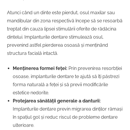
Atunci când un dinte este pierdut, osul maxilar sau
mandibular din zona respectivă începe să se resoarbă
treptat din cauza lipsei stimulării oferite de rădăcina
dintelui. Implanturile dentare stimulează osul,
prevenind astfel pierderea osoasă și menținând
structura facială intactă.
Menținerea formei feței:
Prin prevenirea resorbției
osoase, implanturile dentare te ajută să îți păstrezi
forma naturală a feței și să previi modificările
estetice nedorite.
Protejarea sănătății generale a danturii:
Implanturile dentare previn migrarea dinților rămași
în spațiul gol și reduc riscul de probleme dentare
ulterioare.