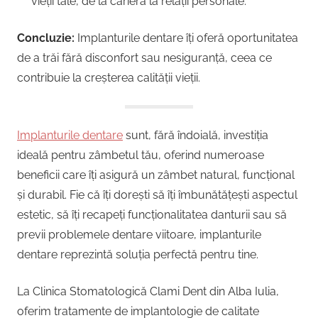
vieții tale, de la carieră la relații personale.
Concluzie:
Implanturile dentare îți oferă oportunitatea
de a trăi fără disconfort sau nesiguranță, ceea ce
contribuie la creșterea calității vieții.
Implanturile dentare
sunt, fără îndoială, investiția
ideală pentru zâmbetul tău, oferind numeroase
beneficii care îți asigură un zâmbet natural, funcțional
și durabil. Fie că îți dorești să îți îmbunătățești aspectul
estetic, să îți recapeți funcționalitatea danturii sau să
previi problemele dentare viitoare, implanturile
dentare reprezintă soluția perfectă pentru tine.
La Clinica Stomatologică Clami Dent din Alba Iulia,
oferim tratamente de implantologie de calitate