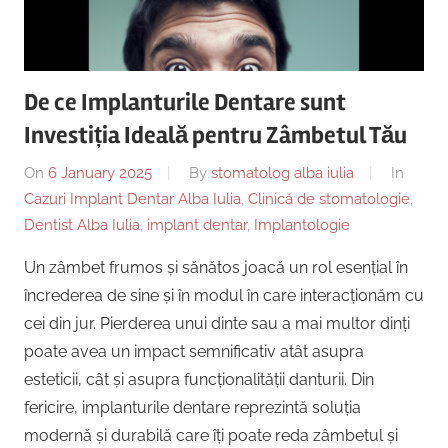
Copii,
|
Dentist,
Strada
Centru
Ion
De ce Implanturile Dentare sunt
Lăncrănjan
Implantologie
Investiția Ideală pentru Zâmbetul Tău
19,
Alba
On
6 January 2025
By
stomatolog alba iulia
In
Iulia
Cazuri Implant Dentar Alba Iulia
,
Clinică de stomatologie
,
510218,
Dentist Alba Iulia
,
implant dentar
,
Implantologie
România
+40754463365
Un zâmbet frumos și sănătos joacă un rol esențial în
încrederea de sine și în modul în care interacționăm cu
cei din jur. Pierderea unui dinte sau a mai multor dinți
poate avea un impact semnificativ atât asupra
esteticii, cât și asupra funcționalității danturii. Din
fericire, implanturile dentare reprezintă soluția
modernă și durabilă care îți poate reda zâmbetul și