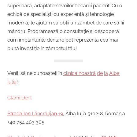
superioară, adaptate nevoilor fiecărui pacient. Cu o
echipă de specialiști cu experiență și tehnologie
modernă, te ajutăm să obții un zâmbet de care să fii
mândru. Programează o consultație și descoperă
cum implanturile dentare pot reprezenta cea mai
bună investiție în zâmbetul tău!
Veniți să ne cunoașteți în
clinica noastră
de
la
Alba
Iulia
!
Clami Dent
Strada Ion Lăncrănjan 19
, Alba Iulia 510218, România
+40 754 463 365