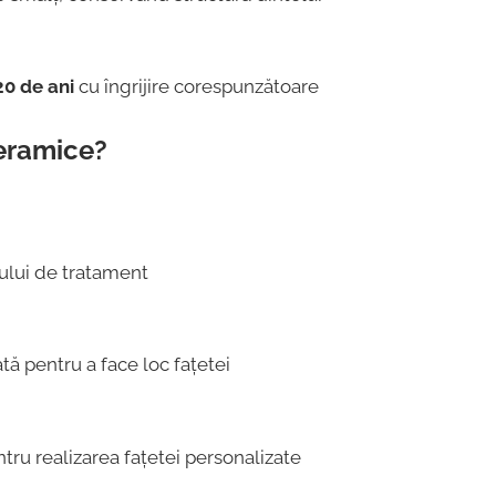
20 de ani
cu îngrijire corespunzătoare
ceramice?
nului de tratament
ă pentru a face loc fațetei
tru realizarea fațetei personalizate