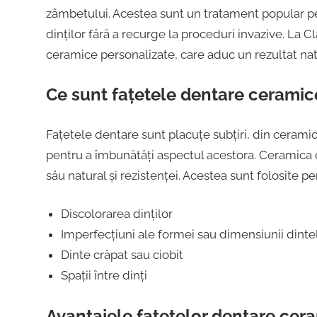
zâmbetului. Acestea sunt un tratament popular pe
dinților fără a recurge la proceduri invazive. La Cl
ceramice personalizate, care aduc un rezultat nat
Ce sunt fațetele dentare ceramic
Fațetele dentare sunt placuțe subțiri, din ceramic
pentru a îmbunătăți aspectul acestora. Ceramica e
său natural și rezistenței. Acestea sunt folosite pe
Discolorarea dinților
Imperfecțiuni ale formei sau dimensiunii dinte
Dinte crăpat sau ciobit
Spații între dinți
Avantajele fațetelor dentare cer