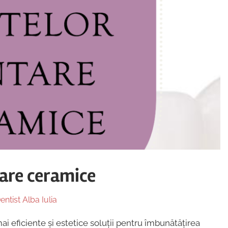
tare ceramice
entist Alba Iulia
i eficiente și estetice soluții pentru îmbunătățirea