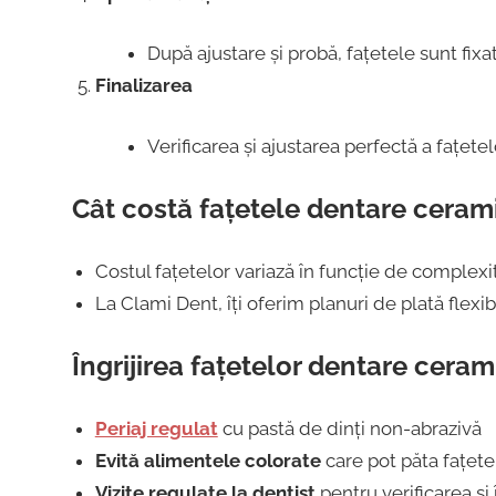
După ajustare și probă, fațetele sunt fixa
Finalizarea
Verificarea și ajustarea perfectă a fațet
Cât costă fațetele dentare ceram
Costul fațetelor variază în funcție de complexit
La Clami Dent, îți oferim planuri de plată flexi
Îngrijirea fațetelor dentare ceram
Periaj regulat
cu pastă de dinți non-abrazivă
Evită alimentele colorate
care pot păta fațetel
Vizite regulate la dentist
pentru verificarea și 