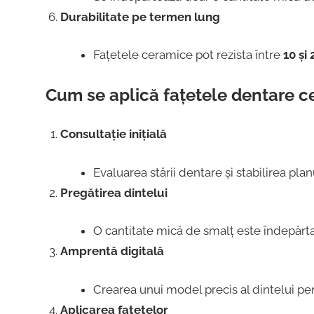
Durabilitate pe termen lung
Fațetele ceramice pot rezista între
10 și 
Cum se aplică fațetele dentare 
Consultație inițială
Evaluarea stării dentare și stabilirea pla
Pregătirea dintelui
O cantitate mică de smalț este îndepărtat
Amprentă digitală
Crearea unui model precis al dintelui pen
Aplicarea fațetelor