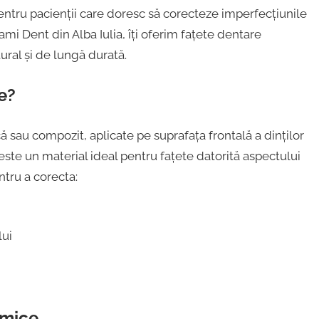
ntru pacienții care doresc să corecteze imperfecțiunile
ami Dent din Alba Iulia, îți oferim fațete dentare
ural și de lungă durată.
e?
ă sau compozit, aplicate pe suprafața frontală a dinților
ste un material ideal pentru fațete datorită aspectului
ntru a corecta:
lui
amice