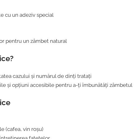
te cu un adeziv special
elor pentru un zâmbet natural
ice?
atea cazului și numărul de dinți tratați
bile și opțiuni accesibile pentru a-ți îmbunătăți zâmbetul
ice
e (cafea, vin roșu)
întreținerea fațetelor