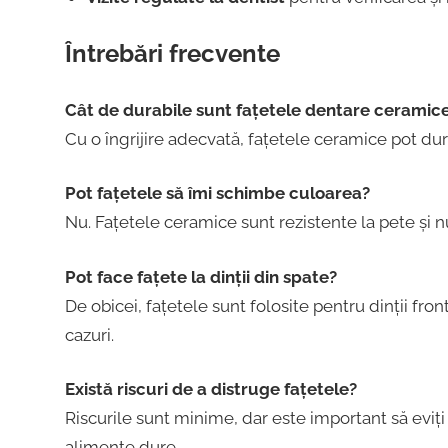
Întrebări frecvente
Cât de durabile sunt fațetele dentare ceramic
Cu o îngrijire adecvată, fațetele ceramice pot dur
Pot fațetele să îmi schimbe culoarea?
Nu. Fațetele ceramice sunt rezistente la pete și n
Pot face fațete la dinții din spate?
De obicei, fațetele sunt folosite pentru dinții front
cazuri.
Există riscuri de a distruge fațetele?
Riscurile sunt minime, dar este important să eviț
alimente dure.