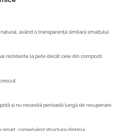
 natural, având o transparență similară smalțului
ai rezistente la pete decât cele din compozit
crescut
apidă și nu necesită perioadă lungă de recuperare
 smalț, conservând structura dintelui