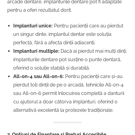
arcade dentare, implanturile dentare pot fi adaptate
pentru a oferi rezultatul dorit.
Implanturi unice:
Pentru pacienții care au pierdut
un singur dinte, implantul dentar este soluția
perfectă, fără a afecta dinții adiacenți.
Implanturi multiple:
Dacă ai pierdut mai mulți dinți,
implanturile dentare pot susține o punte dentară,
oferind o soluție stabilă și durabilă.
All-on-4 sau All-on-6:
Pentru pacienții care și-au
pierdut toți dinții de pe o arcadă, tehnicile All-on-4
sau All-on-6 permit înlocuirea completă a danturii
cu ajutorul a doar câtorva implanturi, oferind o
alternativă excelentă la protezele tradiționale.
7. Opțiuni de Finanțare și Prețuri Accesibile