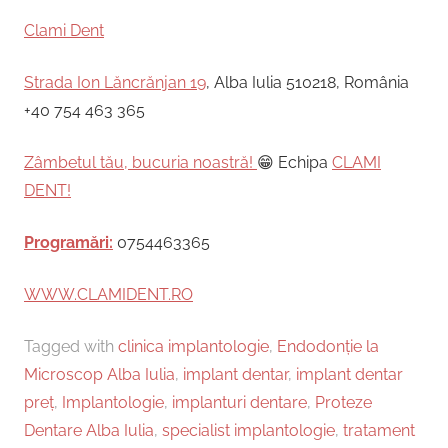
Clami Dent
Strada Ion Lăncrănjan 19
, Alba Iulia 510218, România
+40 754 463 365
Zâmbetul tău, bucuria noastră!
😁 Echipa
CLAMI
DENT!
Programări:
0754463365
WWW.CLAMIDENT.RO
Tagged with
clinica implantologie
,
Endodonție la
Microscop Alba Iulia
,
implant dentar
,
implant dentar
preț
,
Implantologie
,
implanturi dentare
,
Proteze
Dentare Alba Iulia
,
specialist implantologie
,
tratament