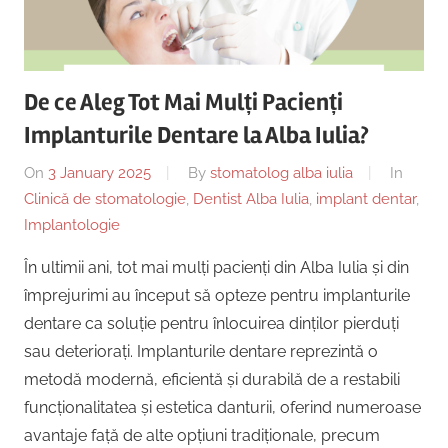
Copii,
|
Dentist,
Strada
Centru
Ion
De ce Aleg Tot Mai Mulți Pacienți
Lăncrănjan
Implantologie
Implanturile Dentare la Alba Iulia?
19,
Alba
On
3 January 2025
By
stomatolog alba iulia
In
Iulia
Clinică de stomatologie
,
Dentist Alba Iulia
,
implant dentar
,
510218,
Implantologie
România
+40754463365
În ultimii ani, tot mai mulți pacienți din Alba Iulia și din
împrejurimi au început să opteze pentru implanturile
dentare ca soluție pentru înlocuirea dinților pierduți
sau deteriorați. Implanturile dentare reprezintă o
metodă modernă, eficientă și durabilă de a restabili
funcționalitatea și estetica danturii, oferind numeroase
avantaje față de alte opțiuni tradiționale, precum