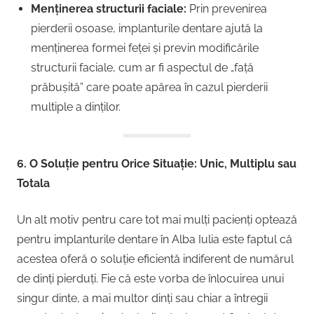
Menținerea structurii faciale:
Prin prevenirea
pierderii osoase, implanturile dentare ajută la
menținerea formei feței și previn modificările
structurii faciale, cum ar fi aspectul de „față
prăbușită” care poate apărea în cazul pierderii
multiple a dinților.
6. O Soluție pentru Orice Situație: Unic, Multiplu sau
Totala
Un alt motiv pentru care tot mai mulți pacienți optează
pentru implanturile dentare în Alba Iulia este faptul că
acestea oferă o soluție eficientă indiferent de numărul
de dinți pierduți. Fie că este vorba de înlocuirea unui
singur dinte, a mai multor dinți sau chiar a întregii