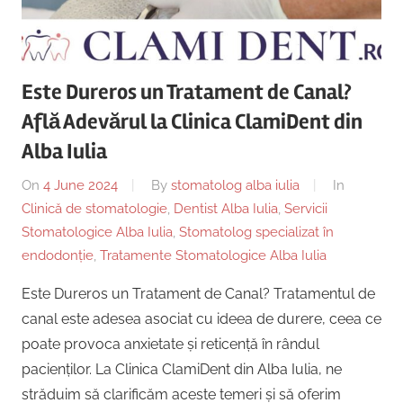
Copii,
|
Dentist,
Strada
Centru
Ion
Este Dureros un Tratament de Canal?
Lăncrănjan
Implantologie
Află Adevărul la Clinica ClamiDent din
19,
Alba
Alba Iulia
Iulia
On
4 June 2024
By
stomatolog alba iulia
In
510218,
Clinică de stomatologie
,
Dentist Alba Iulia
,
Servicii
România
Stomatologice Alba Iulia
,
Stomatolog specializat în
+40754463365
endodonție
,
Tratamente Stomatologice Alba Iulia
Este Dureros un Tratament de Canal? Tratamentul de
canal este adesea asociat cu ideea de durere, ceea ce
poate provoca anxietate și reticență în rândul
pacienților. La Clinica ClamiDent din Alba Iulia, ne
străduim să clarificăm aceste temeri și să oferim