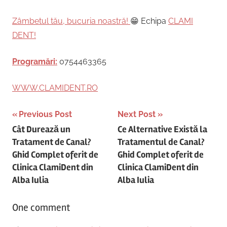
Zâmbetul tău, bucuria noastră!
😁 Echipa
CLAMI
DENT!
Programări:
0754463365
WWW.CLAMIDENT.RO
Post
Previous Post
Next Post
Cât Durează un
Ce Alternative Există la
navigation
Tratament de Canal?
Tratamentul de Canal?
Ghid Complet oferit de
Ghid Complet oferit de
Clinica ClamiDent din
Clinica ClamiDent din
Alba Iulia
Alba Iulia
One comment