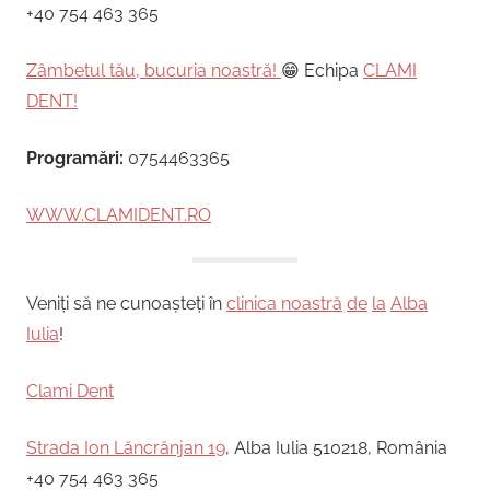
+40 754 463 365
Zâmbetul tău, bucuria noastră!
😁 Echipa
CLAMI
DENT!
Programări:
0754463365
WWW.CLAMIDENT.RO
Veniți să ne cunoașteți în
clinica noastră
de
la
Alba
Iulia
!
Clami Dent
Strada Ion Lăncrănjan 19
, Alba Iulia 510218, România
+40 754 463 365