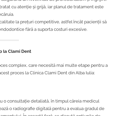
tratat cu atenție și grijă, iar planul de tratament este
ecăruia.
calitate la prețuri competitive, astfel încât pacienții să
ndodontice fără a suporta costuri excesive.
p la Clami Dent
ces complex, care necesită mai multe etape pentru a
est proces la Clinica Clami Dent din Alba Iulia:
o consultație detaliată, în timpul căreia medicul
ază o radiografie digitală pentru a evalua gradul de