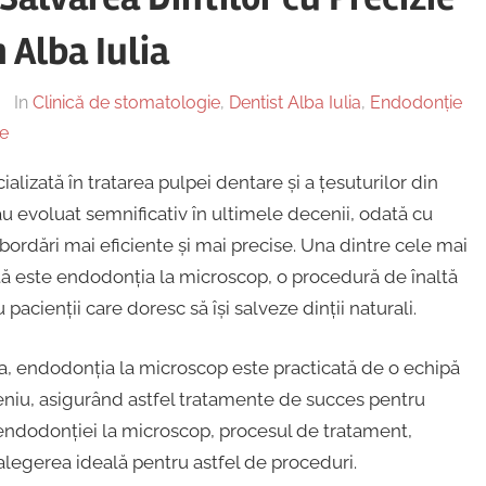
 Alba Iulia
In
Clinică de stomatologie
,
Dentist Alba Iulia
,
Endodonție
e
izată în tratarea pulpei dentare și a țesuturilor din
au evoluat semnificativ în ultimele decenii, odată cu
ordări mai eficiente și mai precise. Una dintre cele mai
ță este endodonția la microscop, o procedură de înaltă
acienții care doresc să își salveze dinții naturali.
ia, endodonția la microscop este practicată de o echipă
meniu, asigurând astfel tratamente de succes pentru
e endodonției la microscop, procesul de tratament,
legerea ideală pentru astfel de proceduri.