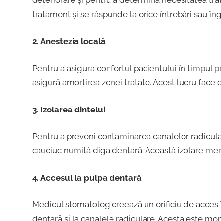
deteriorare și pentru a determina necesitatea trat
tratament și se răspunde la orice întrebări sau îngr
2. Anestezia locală
Pentru a asigura confortul pacientului în timpul p
asigură amorțirea zonei tratate. Acest lucru face c
3. Izolarea dintelui
Pentru a preveni contaminarea canalelor radiculare
cauciuc numită diga dentară. Această izolare menț
4. Accesul la pulpa dentară
Medicul stomatolog creează un orificiu de acces î
dentară și la canalele radiculare. Acesta este mo