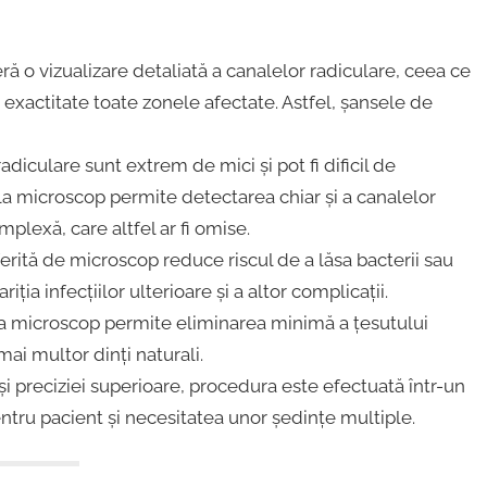
ră o vizualizare detaliată a canalelor radiculare, ceea ce
 exactitate toate zonele afectate. Astfel, șansele de
radiculare sunt extrem de mici și pot fi dificil de
la microscop permite detectarea chiar și a canalelor
plexă, care altfel ar fi omise.
oferită de microscop reduce riscul de a lăsa bacterii sau
iția infecțiilor ulterioare și a altor complicații.
la microscop permite eliminarea minimă a țesutului
ai multor dinți naturali.
ții și preciziei superioare, procedura este efectuată într-un
ntru pacient și necesitatea unor ședințe multiple.