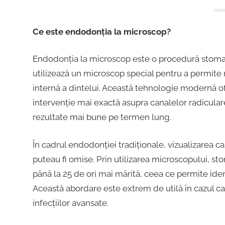
Ce este endodonția la microscop?
Endodonția la microscop este o procedură stomato
utilizează un microscop special pentru a permite 
internă a dintelui. Această tehnologie modernă of
intervenție mai exactă asupra canalelor radiculare
rezultate mai bune pe termen lung.
În cadrul endodonției tradiționale, vizualizarea ca
puteau fi omise. Prin utilizarea microscopului, s
până la 25 de ori mai mărită, ceea ce permite ident
Această abordare este extrem de utilă în cazul ca
infecțiilor avansate.