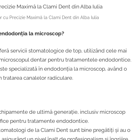
r cu Precizie Maximă la Clami Dent din Alba Iulia
u endodonția la microscop?
eră servicii stomatologice de top, utilizând cele mai
 microscopul dentar pentru tratamentele endodontice.
te specializată în endodonția la microscop, având o
 tratarea canalelor radiculare.
 echipamente de ultimă generație, inclusiv microscop
cifice pentru tratamente endodontice.
stomatologi de la Clami Dent sunt bine pregătiți și au o
sigurând un nivel înalt de profesionalism și îngrijire.