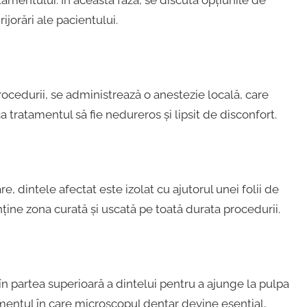
amentului. În această fază, se discută opțiunile de
ijorări ale pacientului.
rocedurii, se administrează o anestezie locală, care
a tratamentul să fie nedureros și lipsit de disconfort.
, dintele afectat este izolat cu ajutorul unei folii de
ine zona curată și uscată pe toată durata procedurii.
n partea superioară a dintelui pentru a ajunge la pulpa
mentul în care microscopul dentar devine esențial,