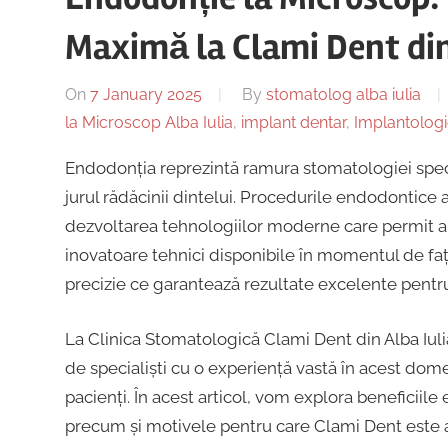
Maximă la Clami Dent din
On
7 January 2025
By
stomatolog alba iulia
la Microscop Alba Iulia
,
implant dentar
,
Implantologi
Endodonția reprezintă ramura stomatologiei special
jurul rădăcinii dintelui. Procedurile endodontice 
dezvoltarea tehnologiilor moderne care permit ab
inovatoare tehnici disponibile în momentul de fa
precizie ce garantează rezultate excelente pentru p
La Clinica Stomatologică Clami Dent din Alba Iul
de specialiști cu o experiență vastă în acest do
pacienți. În acest articol, vom explora beneficiil
precum și motivele pentru care Clami Dent este a