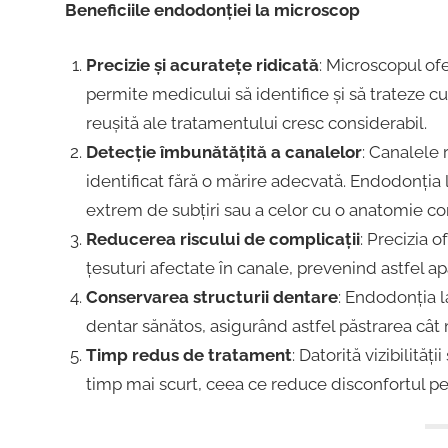
Beneficiile endodonției la microscop
Precizie și acuratețe ridicată
: Microscopul ofe
permite medicului să identifice și să trateze cu
reușită ale tratamentului cresc considerabil.
Detecție îmbunătățită a canalelor
: Canalele 
identificat fără o mărire adecvată. Endodonția 
extrem de subțiri sau a celor cu o anatomie com
Reducerea riscului de complicații
: Precizia 
țesuturi afectate în canale, prevenind astfel apar
Conservarea structurii dentare
: Endodonția 
dentar sănătos, asigurând astfel păstrarea cât m
Timp redus de tratament
: Datorită vizibilită
timp mai scurt, ceea ce reduce disconfortul pe