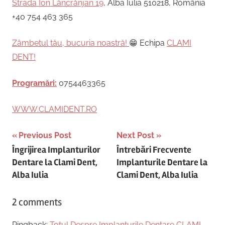
Strada Ion Lăncrănjan 19
, Alba Iulia 510218, România
+40 754 463 365
Zâmbetul tău, bucuria noastră!
😁 Echipa
CLAMI
DENT!
Programări:
0754463365
WWW.CLAMIDENT.RO
Post
Previous Post
Next Post
Îngrijirea Implanturilor
Întrebări Frecvente
navigation
Dentare la Clami Dent,
Implanturile Dentare la
Alba Iulia
Clami Dent, Alba Iulia
2 comments
Pingback:
Totul Despre Implanturile Dentare CLAMI