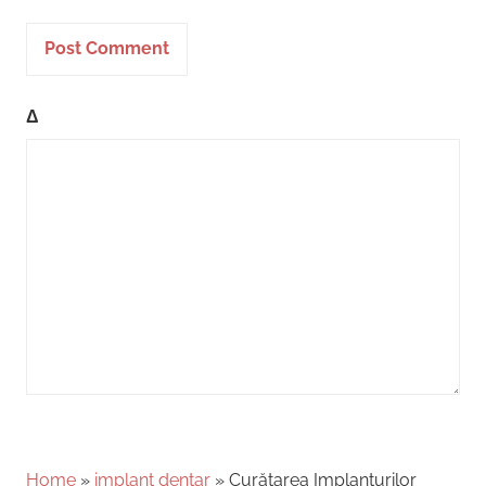
Δ
Home
»
implant dentar
»
Curățarea Implanturilor