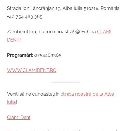
Strada Ion Lăncrănjan 19, Alba Iulia 510218, România
+40 754 463 365
Zâmbetul tău, bucuria noastră! 😁 Echipa
CLAMI
DENT!
Programări:
0754463365
WWW.CLAMIDENT.RO
Veniți să ne cunoașteți în
clinica noastră
de
la
Alba
Iulia
!
Clami Dent