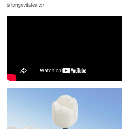
și longevitatea lor.