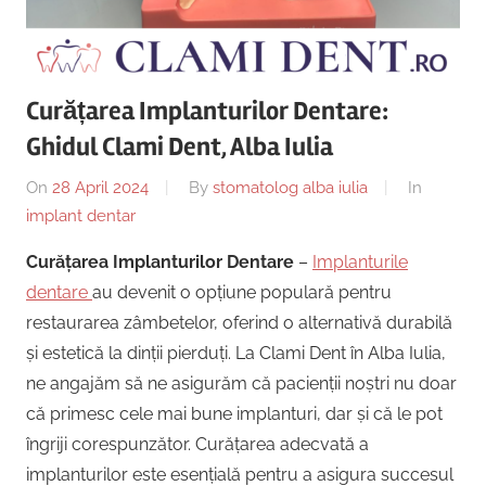
Copii,
|
Dentist,
Strada
Centru
Ion
Curățarea Implanturilor Dentare:
Lăncrănjan
Implantologie
Ghidul Clami Dent, Alba Iulia
19,
Alba
On
28 April 2024
By
stomatolog alba iulia
In
Iulia
implant dentar
510218,
România
Curățarea Implanturilor Dentare
–
Implanturile
+40754463365
dentare
au devenit o opțiune populară pentru
restaurarea zâmbetelor, oferind o alternativă durabilă
și estetică la dinții pierduți. La Clami Dent în Alba Iulia,
ne angajăm să ne asigurăm că pacienții noștri nu doar
că primesc cele mai bune implanturi, dar și că le pot
îngriji corespunzător. Curățarea adecvată a
implanturilor este esențială pentru a asigura succesul