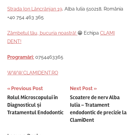
Strada Ion Lăncrănjan 19
, Alba Iulia 510218, România
+40 754 463 365
Zâmbetul tău, bucuria noastră!
😁 Echipa
CLAMI
DENT!
Programări:
0754463365
WWW.CLAMIDENT.RO
Post
Previous Post
Next Post
Rolul Microscopului în
Scoatere de nerv Alba
navigation
Diagnosticul și
Iulia – Tratament
Tratamentul Endodontic
endodontic de precizie la
ClamiDent