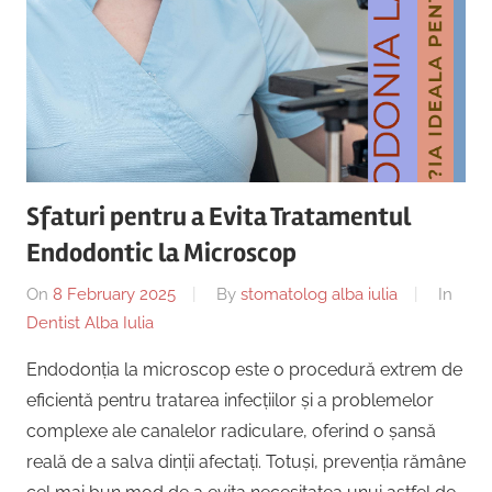
Copii,
|
Dentist,
Strada
Centru
Ion
Lăncrănjan
Implantologie
19,
Alba
Iulia
Sfaturi pentru a Evita Tratamentul
510218,
Endodontic la Microscop
România
+40754463365
On
8 February 2025
By
stomatolog alba iulia
In
Dentist Alba Iulia
Endodonția la microscop este o procedură extrem de
eficientă pentru tratarea infecțiilor și a problemelor
complexe ale canalelor radiculare, oferind o șansă
reală de a salva dinții afectați. Totuși, prevenția rămâne