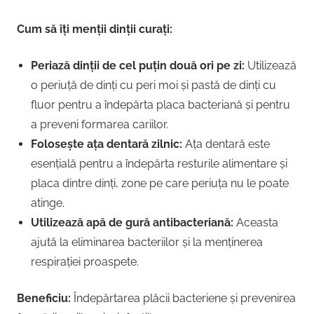
Cum să îți menții dinții curați:
Periază dinții de cel puțin două ori pe zi:
Utilizează
o periuță de dinți cu peri moi și pastă de dinți cu
fluor pentru a îndepărta placa bacteriană și pentru
a preveni formarea cariilor.
Folosește ața dentară zilnic:
Ața dentară este
esențială pentru a îndepărta resturile alimentare și
placa dintre dinți, zone pe care periuța nu le poate
atinge.
Utilizează apă de gură antibacteriană:
Aceasta
ajută la eliminarea bacteriilor și la menținerea
respirației proaspete.
Beneficiu:
Îndepărtarea plăcii bacteriene și prevenirea