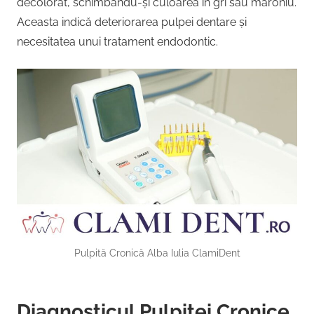
decolorat, schimbându-și culoarea în gri sau maroniu.
Aceasta indică deteriorarea pulpei dentare și
necesitatea unui tratament endodontic.
Pulpită Cronică Alba Iulia ClamiDent
Diagnosticul Pulpitei Cronice