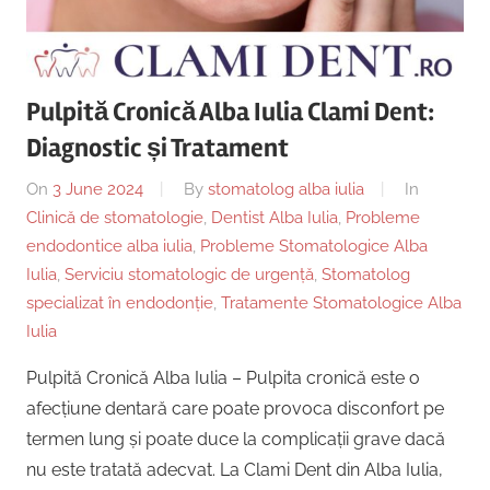
Copii,
|
Dentist,
Strada
Centru
Ion
Pulpită Cronică Alba Iulia Clami Dent:
Lăncrănjan
Implantologie
Diagnostic și Tratament
19,
Alba
On
3 June 2024
By
stomatolog alba iulia
In
Iulia
Clinică de stomatologie
,
Dentist Alba Iulia
,
Probleme
510218,
endodontice alba iulia
,
Probleme Stomatologice Alba
România
Iulia
,
Serviciu stomatologic de urgență
,
Stomatolog
+40754463365
specializat în endodonție
,
Tratamente Stomatologice Alba
Iulia
Pulpită Cronică Alba Iulia – Pulpita cronică este o
afecțiune dentară care poate provoca disconfort pe
termen lung și poate duce la complicații grave dacă
nu este tratată adecvat. La Clami Dent din Alba Iulia,