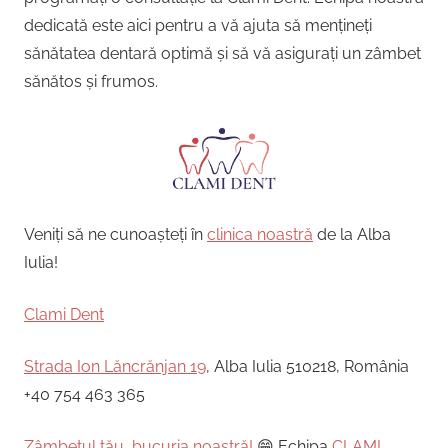
dedicată este aici pentru a vă ajuta să mențineți
sănătatea dentară optimă și să vă asigurați un zâmbet
sănătos și frumos.
Veniți să ne cunoașteți în
clinica noastră
de la Alba
Iulia!
Clami Dent
Strada Ion Lăncrănjan 19
, Alba Iulia 510218, România
+40 754 463 365
Zâmbetul tău, bucuria noastră!
😁 Echipa
CLAMI