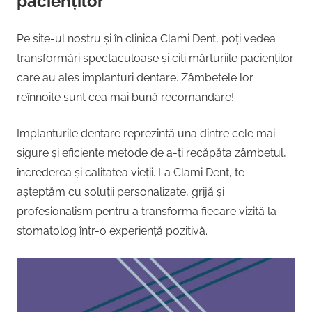
pacienților
Pe site-ul nostru și în clinica Clami Dent, poți vedea
transformări spectaculoase și citi mărturiile pacienților
care au ales implanturi dentare. Zâmbetele lor
reînnoite sunt cea mai bună recomandare!
Implanturile dentare reprezintă una dintre cele mai
sigure și eficiente metode de a-ți recăpăta zâmbetul,
încrederea și calitatea vieții. La Clami Dent, te
așteptăm cu soluții personalizate, grijă și
profesionalism pentru a transforma fiecare vizită la
stomatolog într-o experiență pozitivă.