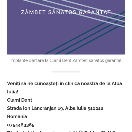
Implante dentare la Clami Dent Zâmbet sănătos garantat
Veniți să ne cunoașteți în clinica noastră de la Alba
Iulia!
Clami Dent
Strada Ion Lăncrănjan 19, Alba Iulia 510218,
România
0754463365