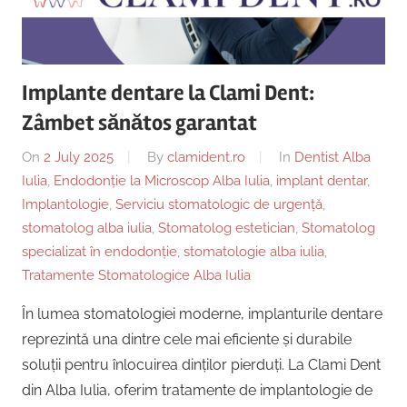
Copii,
|
Dentist,
Strada
Centru
Ion
Implante dentare la Clami Dent:
Lăncrănjan
Implantologie
Zâmbet sănătos garantat
19,
Alba
On
2 July 2025
By
clamident.ro
In
Dentist Alba
Iulia
Iulia
,
Endodonție la Microscop Alba Iulia
,
implant dentar
,
510218,
Implantologie
,
Serviciu stomatologic de urgență
,
România
stomatolog alba iulia
,
Stomatolog estetician
,
Stomatolog
+40754463365
specializat în endodonție
,
stomatologie alba iulia
,
Tratamente Stomatologice Alba Iulia
În lumea stomatologiei moderne, implanturile dentare
reprezintă una dintre cele mai eficiente și durabile
soluții pentru înlocuirea dinților pierduți. La Clami Dent
din Alba Iulia, oferim tratamente de implantologie de