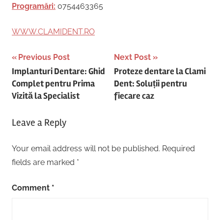
Programări:
0754463365
WWW.CLAMIDENT.RO
Post
Previous Post
Next Post
Implanturi Dentare: Ghid
Proteze dentare la Clami
navigation
Complet pentru Prima
Dent: Soluții pentru
Vizită la Specialist
fiecare caz
Leave a Reply
Your email address will not be published.
Required
fields are marked
*
Comment
*