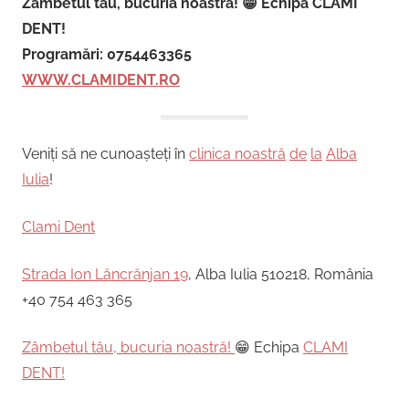
Zâmbetul tău, bucuria noastră! 😁 Echipa CLAMI
DENT!
Programări: 0754463365
WWW.CLAMIDENT.RO
Veniți să ne cunoașteți în
clinica noastră
de
la
Alba
Iulia
!
Clami Dent
Strada Ion Lăncrănjan 19
, Alba Iulia 510218, România
+40 754 463 365
Zâmbetul tău, bucuria noastră!
😁 Echipa
CLAMI
DENT!