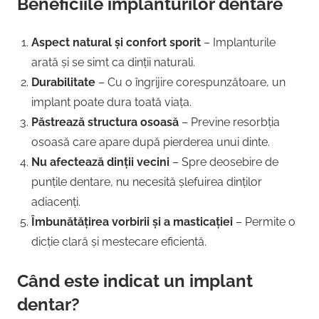
Beneficiile implanturilor dentare
Aspect natural și confort sporit
– Implanturile
arată și se simt ca dinții naturali.
Durabilitate
– Cu o îngrijire corespunzătoare, un
implant poate dura toată viața.
Păstrează structura osoasă
– Previne resorbția
osoasă care apare după pierderea unui dinte.
Nu afectează dinții vecini
– Spre deosebire de
punțile dentare, nu necesită șlefuirea dinților
adiacenți.
Îmbunătățirea vorbirii și a masticației
– Permite o
dicție clară și mestecare eficientă.
Când este indicat un implant
dentar?