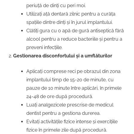
periuță de dinți cu peri moi.
Utilizați ață dentară zilnic pentru a curăța
spațiile dintre dinți și în jurul implantului.
Clătiți gura cu o apă de gură antiseptică fără
alcool pentru a reduce bacteriile și pentru a
preveni infecțiile.
Gestionarea disconfortului și a umflăturilor
Aplicați comprese reci pe obrazul din zona
implantului timp de 15-20 de minute, cu
pauze de 10 minute între aplicări, în primele
24-48 de ore după procedură.
Luați analgezicele prescrise de medicul
dentist pentru a gestiona durerea.
Evitați activitățile fizice intense și exercițiile
fizice în primele zile după procedură.