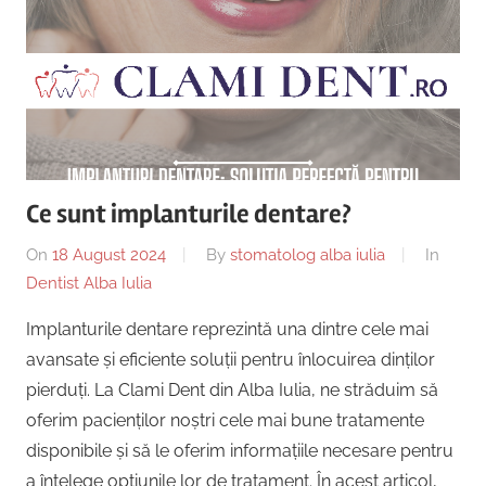
Copii,
|
Dentist,
Strada
Centru
Ion
Lăncrănjan
Implantologie
19,
Alba
Iulia
Ce sunt implanturile dentare?
510218,
On
18 August 2024
By
stomatolog alba iulia
In
România
Dentist Alba Iulia
+40754463365
Implanturile dentare reprezintă una dintre cele mai
avansate și eficiente soluții pentru înlocuirea dinților
pierduți. La Clami Dent din Alba Iulia, ne străduim să
oferim pacienților noștri cele mai bune tratamente
disponibile și să le oferim informațiile necesare pentru
a înțelege opțiunile lor de tratament. În acest articol,