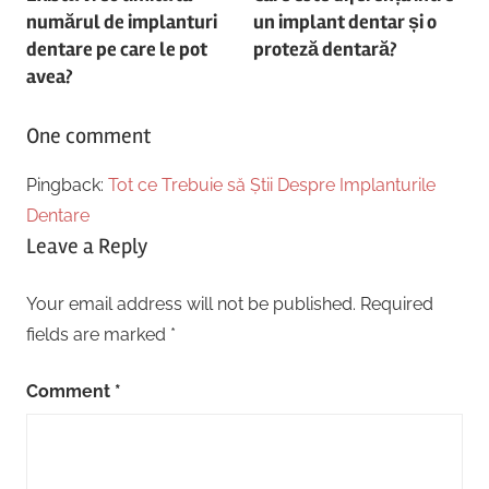
navigation
numărul de implanturi
un implant dentar și o
dentare pe care le pot
proteză dentară?
avea?
One comment
Pingback:
Tot ce Trebuie să Știi Despre Implanturile
Dentare
Leave a Reply
Your email address will not be published.
Required
fields are marked
*
Comment
*