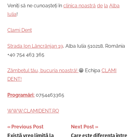
Veniți să ne cunoașteți în
clinica noastră
de
la
Alba
Iulia
!
Clami Dent
Strada Ion Lăncrănjan 19
, Alba Iulia 510218, România
+40 754 463 365
Zâmbetul tău, bucuria noastră!
😁 Echipa
CLAMI
DENT!
Programări:
0754463365
WWW.CLAMIDENT.RO
Post
Previous Post
Next Post
Există vreo limită la
Care este diferența între