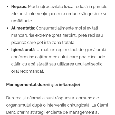
Repaus
: Mențineți activitate fizică redusă în primele
zile post-intervenție pentru a reduce sângerările și
umflăturile.
Alimentația
: Consumați alimente moi și evitați
mâncărurile extreme (prea fierbinți, prea reci sau
picante) care pot irita zona tratată.
Igienă orală
: Urmați un regim strict de igienă orală
conform indicațiilor medicului, care poate include
clătiri cu apă sărată sau utilizarea unui antiseptic
oral recomandat.
Managementul durerii și a inflamației
Durerea și inflamația sunt răspunsuri comune ale
organismului după o intervenție chirurgicală. La Clami
Dent, oferim strategii eficiente de management al