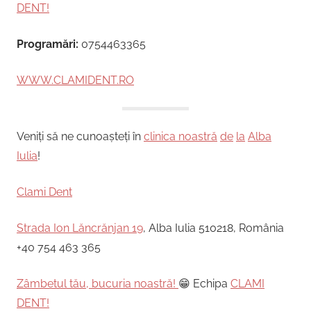
DENT!
Programări:
0754463365
WWW.CLAMIDENT.RO
Veniți să ne cunoașteți în
clinica noastră
de
la
Alba
Iulia
!
Clami Dent
Strada Ion Lăncrănjan 19
, Alba Iulia 510218, România
+40 754 463 365
Zâmbetul tău, bucuria noastră!
😁 Echipa
CLAMI
DENT!