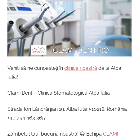
Veniți să ne cunoașteți în
clinica noastră
de la Alba
Iulia!
Clami Dent – Clinica Stomatologica Alba Iulia
Strada Ion Lăncrănjan 19, Alba Iulia 510218, România
+40 754 463 365
Zâmbetul tău, bucuria noastră! 😁 Echipa
CLAMI