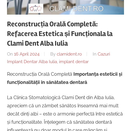
Copii,
|
Dentist,
Strada
Centru
Reconstrucția Orală Completă:
Ion
Lăncrănjan
Refacerea Estetica și Funcționala la
Implantologie
19,
Clami Dent Alba Iulia
Alba
On
16 April 2024
By
clamident.ro
In
Cazuri
Iulia
Implant Dentar Alba Iulia
,
implant dentar
510218,
România
Reconstrucția Orală Completă
Importanța esteticii și
+40754463365
funcționalității în sănătatea dentară
La Clinica Stomatologică Clami Dent din Alba Iulia,
apreciem că un zâmbet sănătos înseamnă mai mult
decât dinți albi – este o armonie perfectă între estetică
și funcționalitate. Înțelegem că sănătatea dentară
influențează nu doar modul în care mâncăm și