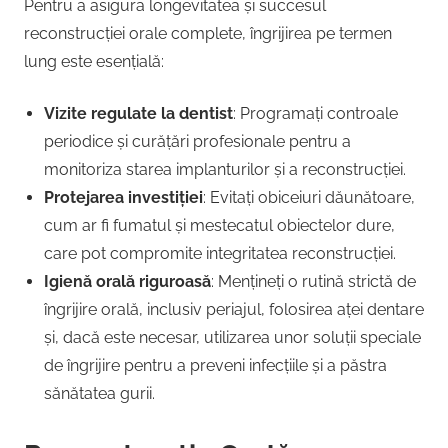
Pentru a asigura longevitatea și succesul
reconstrucției orale complete, îngrijirea pe termen
lung este esențială:
Vizite regulate la dentist
: Programați controale
periodice și curățări profesionale pentru a
monitoriza starea implanturilor și a reconstrucției.
Protejarea investiției
: Evitați obiceiuri dăunătoare,
cum ar fi fumatul și mestecatul obiectelor dure,
care pot compromite integritatea reconstrucției.
Igienă orală riguroasă
: Mențineți o rutină strictă de
îngrijire orală, inclusiv periajul, folosirea aței dentare
și, dacă este necesar, utilizarea unor soluții speciale
de îngrijire pentru a preveni infecțiile și a păstra
sănătatea gurii.