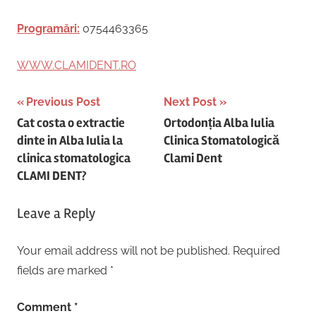
Programări:
0754463365
WWW.CLAMIDENT.RO
Post
Previous Post
Next Post
Cat costa o extractie
Ortodonția Alba Iulia
navigation
dinte in Alba Iulia la
Clinica Stomatologică
clinica stomatologica
Clami Dent
CLAMI DENT?
Leave a Reply
Your email address will not be published.
Required
fields are marked
*
Comment
*