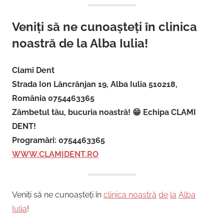
Veniți să ne cunoașteți în clinica
noastră de la Alba Iulia!
Clami Dent
Strada Ion Lăncrănjan 19, Alba Iulia 510218,
România 0754463365
Zâmbetul tău, bucuria noastră! 😁 Echipa CLAMI
DENT!
Programări: 0754463365
WWW.CLAMIDENT.RO
Veniți să ne cunoașteți în
clinica noastră
de
la
Alba
Iulia
!