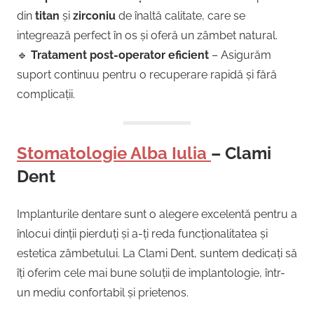
din
titan
și
zirconiu
de înaltă calitate, care se
integrează perfect în os și oferă un zâmbet natural.
🔹
Tratament post-operator eficient
– Asigurăm
suport continuu pentru o recuperare rapidă și fără
complicații.
Stomatologie Alba Iulia
– Clami
Dent
Implanturile dentare sunt o alegere excelentă pentru a
înlocui dinții pierduți și a-ți reda funcționalitatea și
estetica zâmbetului. La Clami Dent, suntem dedicați să
îți oferim cele mai bune soluții de implantologie, într-
un mediu confortabil și prietenos.