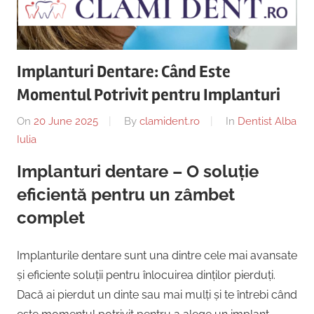
Copii,
|
Dentist,
Strada
Centru
Ion
Implanturi Dentare: Când Este
Lăncrănjan
Implantologie
Momentul Potrivit pentru Implanturi
19,
Alba
On
20 June 2025
By
clamident.ro
In
Dentist Alba
Iulia
Iulia
510218,
România
Implanturi dentare – O soluție
+40754463365
eficientă pentru un zâmbet
complet
Implanturile dentare sunt una dintre cele mai avansate
și eficiente soluții pentru înlocuirea dinților pierduți.
Dacă ai pierdut un dinte sau mai mulți și te întrebi când