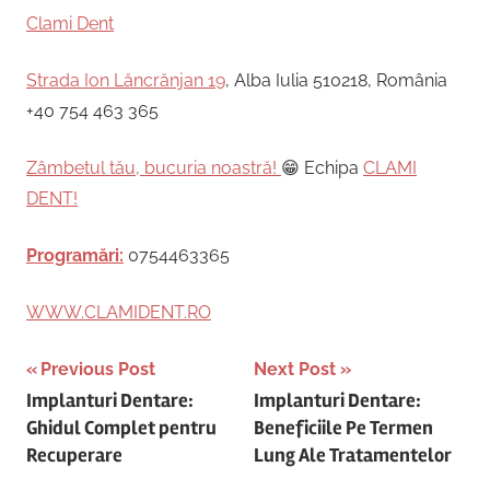
Clami Dent
Strada Ion Lăncrănjan 19
, Alba Iulia 510218, România
+40 754 463 365
Zâmbetul tău, bucuria noastră!
😁 Echipa
CLAMI
DENT!
Programări:
0754463365
WWW.CLAMIDENT.RO
Post
Previous Post
Next Post
Implanturi Dentare:
Implanturi Dentare:
navigation
Ghidul Complet pentru
Beneficiile Pe Termen
Recuperare
Lung Ale Tratamentelor