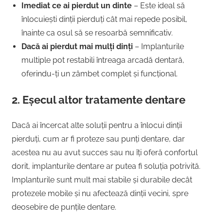
Imediat ce ai pierdut un dinte
– Este ideal să
înlocuiești dinții pierduți cât mai repede posibil,
înainte ca osul să se resoarbă semnificativ.
Dacă ai pierdut mai mulți dinți
– Implanturile
multiple pot restabili întreaga arcadă dentară,
oferindu-ți un zâmbet complet și funcțional.
2.
Eșecul altor tratamente dentare
Dacă ai încercat alte soluții pentru a înlocui dinții
pierduți, cum ar fi proteze sau punți dentare, dar
acestea nu au avut succes sau nu îți oferă confortul
dorit, implanturile dentare ar putea fi soluția potrivită.
Implanturile sunt mult mai stabile și durabile decât
protezele mobile și nu afectează dinții vecini, spre
deosebire de punțile dentare.