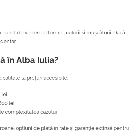
n punct de vedere al formei, culorii și mușcăturii. Dacă
 dentar.
 în Alba Iulia?
alitate la prețuri accesibile:
 lei
600 lei
 de complexitatea cazului
ne, opțiuni de plată în rate și garanție extinsă pentru