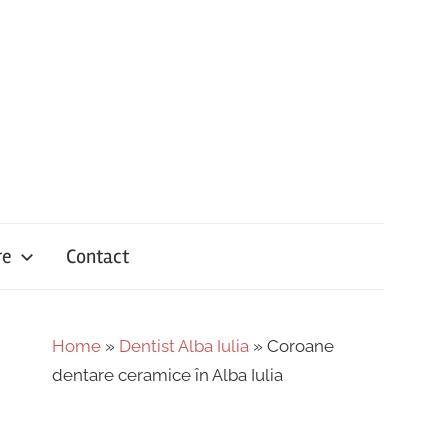
re
Contact
Home
»
Dentist Alba Iulia
»
Coroane
dentare ceramice în Alba Iulia