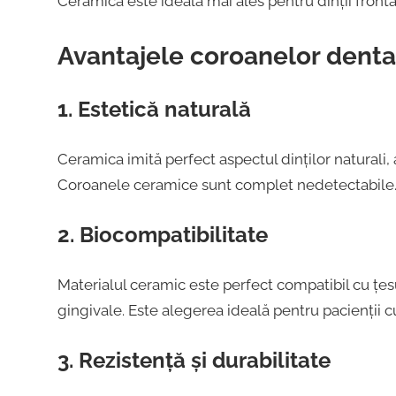
Ceramica este ideală mai ales pentru dinții fronta
Avantajele coroanelor dent
1. Estetică naturală
Ceramica imită perfect aspectul dinților naturali, 
Coroanele ceramice sunt complet nedetectabile
2. Biocompatibilitate
Materialul ceramic este perfect compatibil cu țesut
gingivale. Este alegerea ideală pentru pacienții cu
3. Rezistență și durabilitate