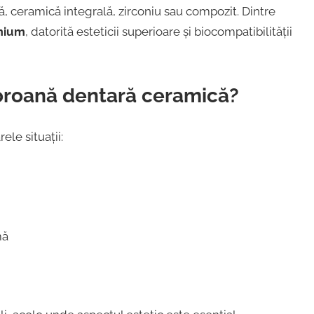
, ceramică integrală, zirconiu sau compozit. Dintre
emium
, datorită esteticii superioare și biocompatibilității
oroană dentară ceramică?
le situații:
mă