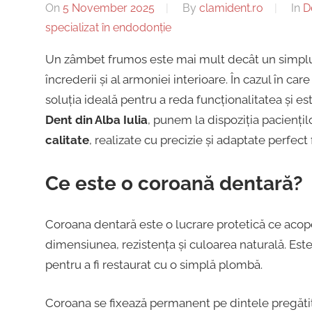
dentar,
On
5 November 2025
By
clamident.ro
In
D
Alba
Stomatologie
specializat în endodonție
Copii,
Un zâmbet frumos este mai mult decât un simplu de
Iulia
Dentist,
încrederii și al armoniei interioare. În cazul în car
Strada
soluția ideală pentru a reda funcționalitatea și e
Ion
|
Dent din Alba Iulia
, punem la dispoziția paciențil
Lăncrănjan
calitate
, realizate cu precizie și adaptate perfect 
19,
Centru
Alba
Ce este o coroană dentară?
Iulia
Implantologie
510218,
Coroana dentară este o lucrare protetică ce acop
România
dimensiunea, rezistența și culoarea naturală. Este
+40754463365
pentru a fi restaurat cu o simplă plombă.
Coroana se fixează permanent pe dintele pregătit 