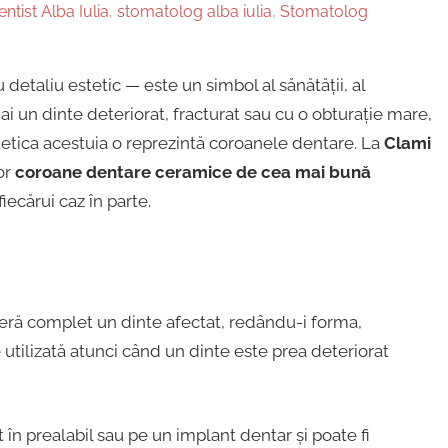
entist Alba Iulia
,
stomatolog alba iulia
,
Stomatolog
taliu estetic — este un simbol al sănătății, al
e ai un dinte deteriorat, fracturat sau cu o obturație mare,
stetica acestuia o reprezintă coroanele dentare. La
Clami
or
coroane dentare ceramice de cea mai bună
fiecărui caz în parte.
eră complet un dinte afectat, redându-i forma,
 utilizată atunci când un dinte este prea deteriorat
în prealabil sau pe un implant dentar și poate fi