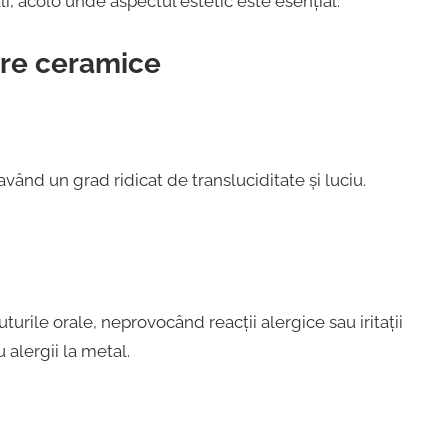
li, acolo unde aspectul estetic este esențial.
are ceramice
având un grad ridicat de transluciditate și luciu.
.
urile orale, neprovocând reacții alergice sau iritații
 alergii la metal.