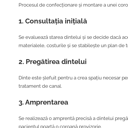
Procesul de confecționare și montare a unei cor
1. Consultația inițială
Se evaluează starea dintelui și se decide dacă ace
materialele, costurile și se stabilește un plan de 
2. Pregătirea dintelui
Dinte este șlefuit pentru a crea spațiu necesar p
tratament de canal.
3. Amprentarea
Se realizează o amprentă precisă a dintelui pregăti
pacientul poartă o coroană provizorie.