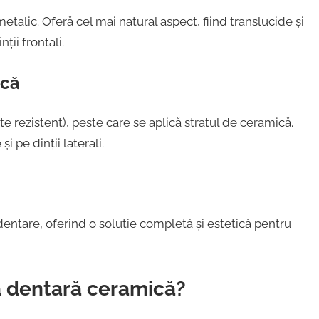
etalic. Oferă cel mai natural aspect, fiind translucide și
ții frontali.
ică
te rezistent), peste care se aplică stratul de ceramică.
i pe dinții laterali.
dentare, oferind o soluție completă și estetică pentru
ă dentară ceramică?