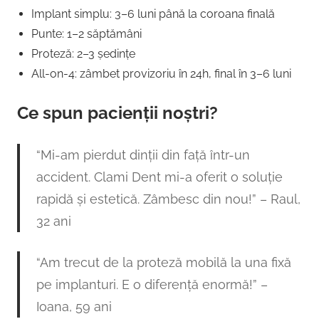
Implant simplu: 3–6 luni până la coroana finală
Punte: 1–2 săptămâni
Proteză: 2–3 ședințe
All-on-4: zâmbet provizoriu în 24h, final în 3–6 luni
Ce spun pacienții noștri?
“Mi-am pierdut dinții din față într-un
accident. Clami Dent mi-a oferit o soluție
rapidă și estetică. Zâmbesc din nou!” – Raul,
32 ani
“Am trecut de la proteză mobilă la una fixă
pe implanturi. E o diferență enormă!” –
Ioana, 59 ani