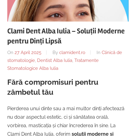
Copii,
|
Dentist,
Strada
Centru
Ion
Clami Dent Alba Iulia – Soluții Moderne
Lăncrănjan
Implantologie
pentru Dinți Lipsă
19,
Alba
On
27 April 2025
By
clamident.ro
In
Clinică de
Iulia
stomatologie
,
Dentist Alba Iulia
,
Tratamente
510218,
Stomatologice Alba Iulia
România
+40754463365
Fără compromisuri pentru
zâmbetul tău
Pierderea unui dinte sau a mai multor dinți afectează
nu doar aspectul estetic, ci și sănătatea orală,
vorbirea, masticația și chiar încrederea în sine. La
Clami Dent Alba Iulia, oferim
soluții moderne și