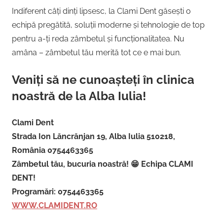
Indiferent câți dinți lipsesc, la Clami Dent găsești o
echipă pregătită, soluții moderne și tehnologie de top
pentru a-ți reda zâmbetul și funcționalitatea. Nu
amâna – zâmbetul tău merită tot ce e mai bun.
Veniți să ne cunoașteți în clinica
noastră de la Alba Iulia!
Clami Dent
Strada Ion Lăncrănjan 19, Alba Iulia 510218,
România 0754463365
Zâmbetul tău, bucuria noastră! 😁 Echipa CLAMI
DENT!
Programări: 0754463365
WWW.CLAMIDENT.RO