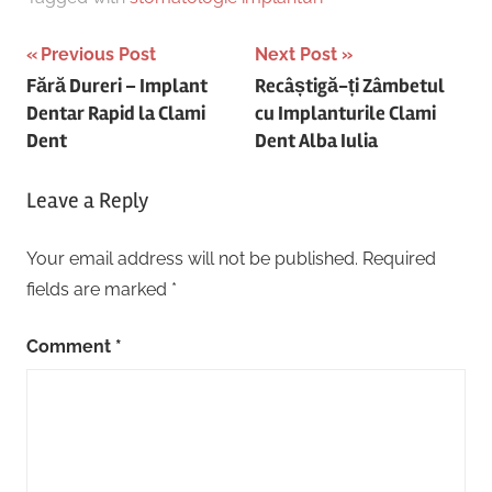
Post
Previous Post
Next Post
Fără Dureri – Implant
Recâștigă-ți Zâmbetul
navigation
Dentar Rapid la Clami
cu Implanturile Clami
Dent
Dent Alba Iulia
Leave a Reply
Your email address will not be published.
Required
fields are marked
*
Comment
*