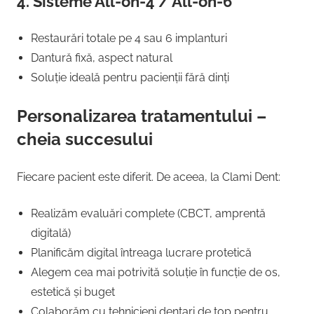
4. Sisteme All-on-4 / All-on-6
Restaurări totale pe 4 sau 6 implanturi
Dantură fixă, aspect natural
Soluție ideală pentru pacienții fără dinți
Personalizarea tratamentului –
cheia succesului
Fiecare pacient este diferit. De aceea, la Clami Dent:
Realizăm evaluări complete (CBCT, amprentă
digitală)
Planificăm digital întreaga lucrare protetică
Alegem cea mai potrivită soluție în funcție de os,
estetică și buget
Colaborăm cu tehnicieni dentari de top pentru