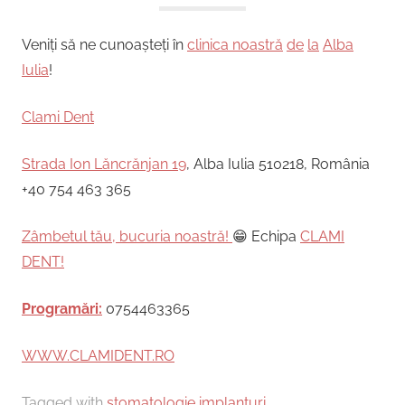
Veniți să ne cunoașteți în
clinica noastră
de
la
Alba
Iulia
!
Clami Dent
Strada Ion Lăncrănjan 19
, Alba Iulia 510218, România
+40 754 463 365
Zâmbetul tău, bucuria noastră!
😁 Echipa
CLAMI
DENT!
Programări:
0754463365
WWW.CLAMIDENT.RO
Tagged with
stomatologie implanturi