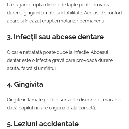
La sugari, erupția dinților de lapte poate provoca
durere, gingii inflamate și iritabilitate. Același disconfort
apare și în cazul erupției molarilor permanenți.
3.
Infecții sau abcese dentare
O carie netratată poate duce la infecție. Abcesul
dentar este o infecție gravă care provoacă durere
acută, febră și umflături.
4.
Gingivita
Gingiile inflamate pot fi o sursă de disconfort, mai ales
dacă copilul nu are o igienă orală corectă.
5.
Leziuni accidentale