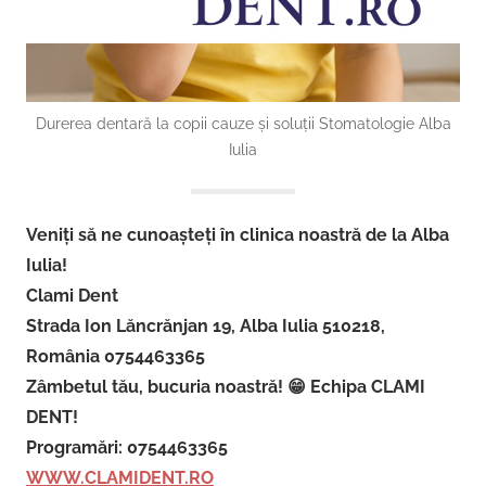
Durerea dentară la copii cauze și soluții Stomatologie Alba
Iulia
Veniți să ne cunoașteți în clinica noastră de la Alba
Iulia!
Clami Dent
Strada Ion Lăncrănjan 19, Alba Iulia 510218,
România 0754463365
Zâmbetul tău, bucuria noastră! 😁 Echipa CLAMI
DENT!
Programări: 0754463365
WWW.CLAMIDENT.RO