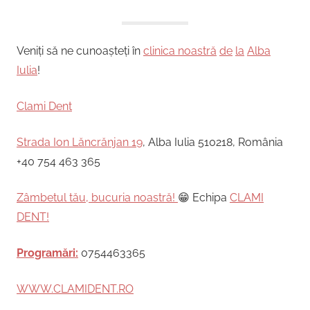
Veniți să ne cunoașteți în
clinica noastră
de
la
Alba
Iulia
!
Clami Dent
Strada Ion Lăncrănjan 19
, Alba Iulia 510218, România
+40 754 463 365
Zâmbetul tău, bucuria noastră!
😁 Echipa
CLAMI
DENT!
Programări:
0754463365
WWW.CLAMIDENT.RO