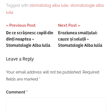
Tagged with
stomatolog alba iulia
,
stomatologie alba
iulia
Post
Previous Post
Next Post
De ce scrâșnesc copiii din
Eroziunea smalțului:
navigation
dinți noaptea –
cauze și soluții –
Stomatologie Alba Iulia
Stomatologie Alba Iulia
Leave a Reply
Your email address will not be published.
Required
fields are marked
*
Comment
*