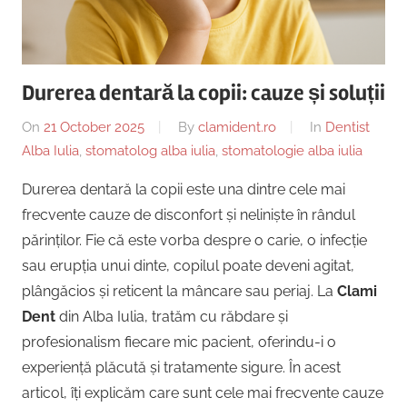
Copii,
|
Dentist,
Strada
Centru
Ion
Durerea dentară la copii: cauze și soluții
Lăncrănjan
Implantologie
19,
On
21 October 2025
By
clamident.ro
In
Dentist
Alba
Alba Iulia
,
stomatolog alba iulia
,
stomatologie alba iulia
Iulia
Durerea dentară la copii este una dintre cele mai
510218,
frecvente cauze de disconfort și neliniște în rândul
România
părinților. Fie că este vorba despre o carie, o infecție
+40754463365
sau erupția unui dinte, copilul poate deveni agitat,
plângăcios și reticent la mâncare sau periaj. La
Clami
Dent
din Alba Iulia, tratăm cu răbdare și
profesionalism fiecare mic pacient, oferindu-i o
experiență plăcută și tratamente sigure. În acest
articol, îți explicăm care sunt cele mai frecvente cauze