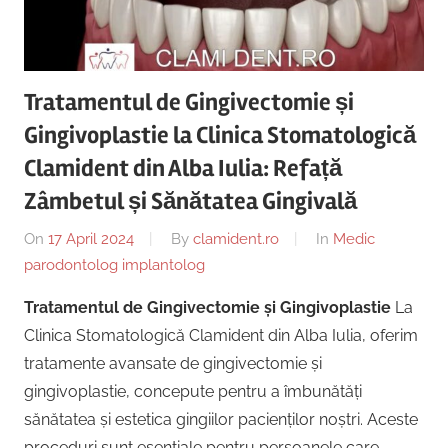
Copii,
|
Dentist,
Strada
Centru
Ion
Tratamentul de Gingivectomie și
Lăncrănjan
Implantologie
Gingivoplastie la Clinica Stomatologică
19,
Alba
Clamident din Alba Iulia: Refață
Iulia
Zâmbetul și Sănătatea Gingivală
510218,
România
On
17 April 2024
By
clamident.ro
In
Medic
+40754463365
parodontolog implantolog
Tratamentul de Gingivectomie și Gingivoplastie
La
Clinica Stomatologică Clamident din Alba Iulia, oferim
tratamente avansate de gingivectomie și
gingivoplastie, concepute pentru a îmbunătăți
sănătatea și estetica gingiilor pacienților noștri. Aceste
proceduri sunt esențiale pentru persoanele care