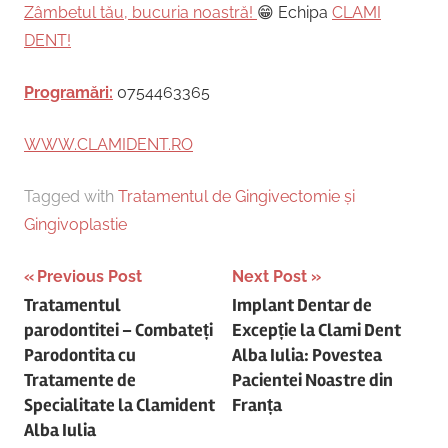
Zâmbetul tău, bucuria noastră!
😁 Echipa
CLAMI
DENT!
Programări:
0754463365
WWW.CLAMIDENT.RO
Tagged with
Tratamentul de Gingivectomie și
Gingivoplastie
Post
Previous Post
Next Post
Tratamentul
Implant Dentar de
navigation
parodontitei – Combateți
Excepție la Clami Dent
Parodontita cu
Alba Iulia: Povestea
Tratamente de
Pacientei Noastre din
Specialitate la Clamident
Franța
Alba Iulia