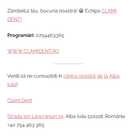
Zâmbetul tău, bucuria noastră! 😁 Echipa
CLAMI
DENT!
Programări:
0754463365
WWW.CLAMIDENT.RO
Veniți să ne cunoașteți în
clinica noastră
de
la
Alba
Iulia
!
Clami Dent
Strada Ion Lăncrănjan 19
, Alba Iulia 510218, România
+40 754 463 365