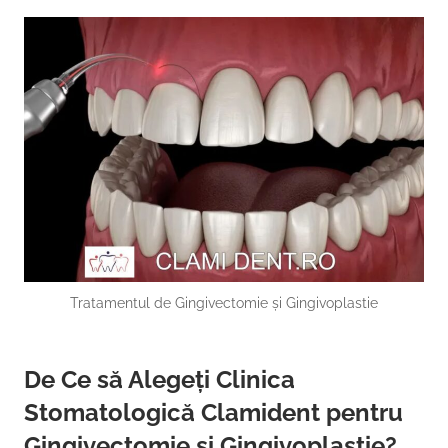
Tratamentul de Gingivectomie și Gingivoplastie
De Ce să Alegeți Clinica
Stomatologică Clamident pentru
Gingivectomie și Gingivoplastie?