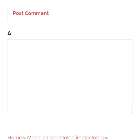
Δ
Home
»
Medic parodontolog implantolog
»