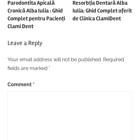
Parodontita Apicală
Resorbția Dentară Alba
navigation
Cronică Alba Iulia : Ghid
Iulia: Ghid Complet oferit
Complet pentru Pacienți
de Clinica ClamiDent
Clami Dent
Leave a Reply
Your email address will not be published.
Required
fields are marked
*
Comment
*