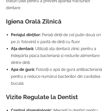
sfaturi utile pentru a preveni apariția fracturilor
dentare:
Igiena Orală Zilnică
Periajul dinților:
Periați dinții de cel puțin două ori
pe zi, folosind o pastă de dinți cu fluor.
Ața dentară:
Utilizați ața dentară zilnic pentru a
îndepărta placa bacteriană și resturile alimentare
dintre dinți.
Apa de gură:
Folosiți o apă de gură antibacteriană
pentru a reduce numărul bacteriilor din cavitatea
bucală.
Vizite Regulate la Dentist
Control stomatologic:
Mergeți la dentist pentru