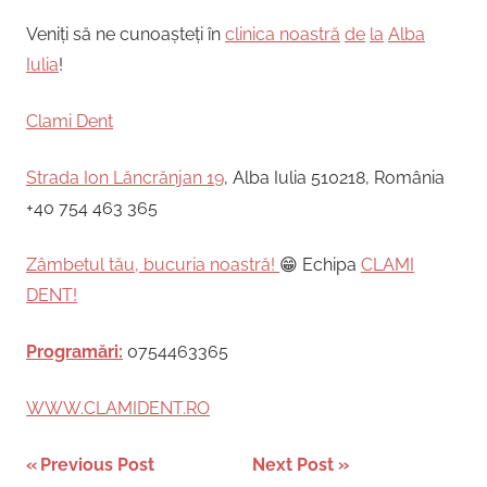
Veniți să ne cunoașteți în
clinica noastră
de
la
Alba
Iulia
!
Clami Dent
Strada Ion Lăncrănjan 19
, Alba Iulia 510218, România
+40 754 463 365
Zâmbetul tău, bucuria noastră!
😁 Echipa
CLAMI
DENT!
Programări:
0754463365
WWW.CLAMIDENT.RO
Post
Previous Post
Next Post