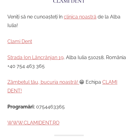
Veniți să ne cunoașteți în
clinica noastră
de la Alba
Iulia!
Clami Dent
Strada Ion Lăncrănjan 19
, Alba Iulia 510218, România
+40 754 463 365
Zâmbetul tău, bucuria noastră!
😁 Echipa
CLAMI
DENT!
Programări:
0754463365
WWW.CLAMIDENT.RO