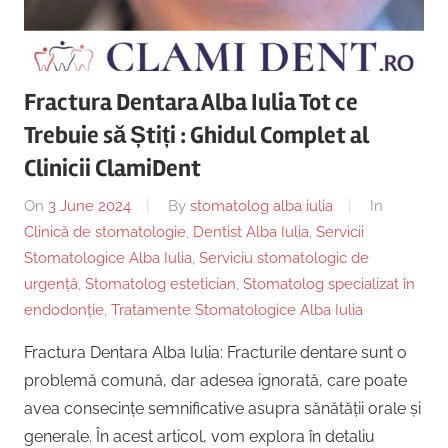
Copii,
|
Dentist,
Strada
Centru
Ion
Fractura Dentara Alba Iulia Tot ce
Lăncrănjan
Implantologie
Trebuie să Știți : Ghidul Complet al
19,
Alba
Clinicii ClamiDent
Iulia
On
3 June 2024
By
stomatolog alba iulia
In
510218,
Clinică de stomatologie
,
Dentist Alba Iulia
,
Servicii
România
Stomatologice Alba Iulia
,
Serviciu stomatologic de
+40754463365
urgență
,
Stomatolog estetician
,
Stomatolog specializat în
endodonție
,
Tratamente Stomatologice Alba Iulia
Fractura Dentara Alba Iulia: Fracturile dentare sunt o
problemă comună, dar adesea ignorată, care poate
avea consecințe semnificative asupra sănătății orale și
generale. În acest articol, vom explora în detaliu