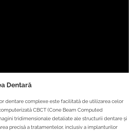
ea Dentară
or dentare complexe este facilitată de utilizarea celor
ia computerizată CBCT (Cone Beam Computed
gini tridimensionale detaliate ale structurii dentare și
rea precisă a tratamentelor, inclusiv a implanturilor