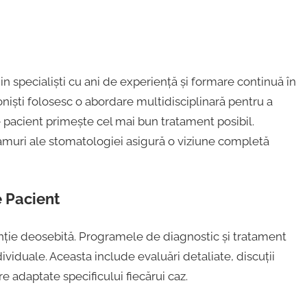
 specialiști cu ani de experiență și formare continuă în
niști folosesc o abordare multidisciplinară pentru a
 pacient primește cel mai bun tratament posibil.
 ramuri ale stomatologiei asigură o viziune completă
e Pacient
enție deosebită. Programele de diagnostic și tratament
viduale. Aceasta include evaluări detaliate, discuții
re adaptate specificului fiecărui caz.