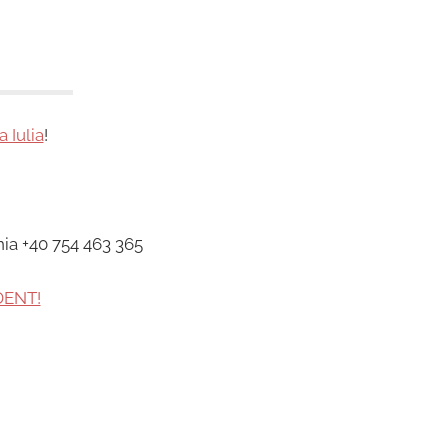
a Iulia
!
nia +40 754 463 365
DENT!