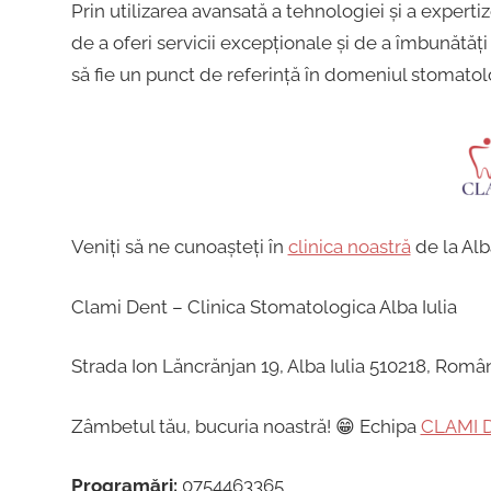
Prin utilizarea avansată a tehnologiei și a exper
de a oferi servicii excepționale și de a îmbunătăți 
să fie un punct de referință în domeniul stomatol
Veniți să ne cunoașteți în
clinica noastră
de la Alba
Clami Dent – Clinica Stomatologica Alba Iulia
Strada Ion Lăncrănjan 19, Alba Iulia 510218, Româ
Zâmbetul tău, bucuria noastră! 😁 Echipa
CLAMI 
Programări:
0754463365