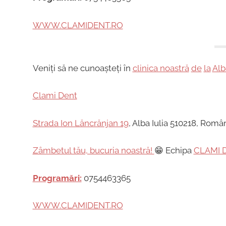
WWW.CLAMIDENT.RO
Veniți să ne cunoașteți în
clinica noastră
de
la
Alb
Clami Dent
Strada Ion Lăncrănjan 19
, Alba Iulia 510218, Româ
Zâmbetul tău, bucuria noastră!
😁 Echipa
CLAMI 
Programări:
0754463365
WWW.CLAMIDENT.RO