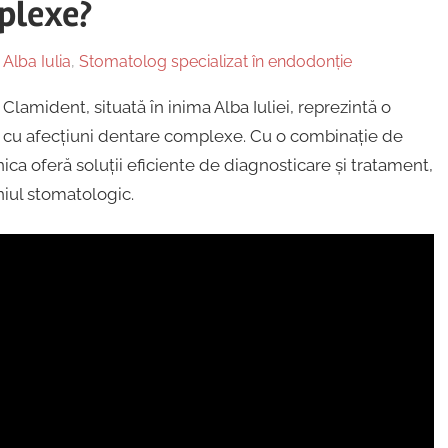
plexe?
 Alba Iulia
,
Stomatolog specializat în endodonție
amident, situată în inima Alba Iuliei, reprezintă o
ă cu afecțiuni dentare complexe. Cu o combinație de
ica oferă soluții eficiente de diagnosticare și tratament,
niul stomatologic.