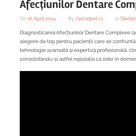
Afecțiunilor Dentare Com
dentar,
Alba
Stomatologie
On
16 April 2024
By
clamident.ro
In
Dentist
Copii,
Iulia
Dentist,
Diagnosticarea Afecțiunilor Dentare Complexe la Cl
Strada
alegere de top pentru pacienții care se confrunt
Ion
|
tehnologie avansată și expertiză profesională, clin
Lăncrănjan
consolidându-și astfel reputația ca lider în dome
19,
Centru
Alba
Iulia
Implantologie
510218,
România
+40754463365