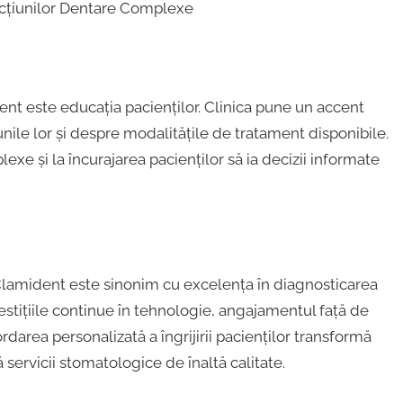
dent este educația pacienților. Clinica pune un accent
nile lor și despre modalitățile de tratament disponibile.
exe și la încurajarea pacienților să ia decizii informate
, Clamident este sinonim cu excelența în diagnosticarea
estițiile continue în tehnologie, angajamentul față de
darea personalizată a îngrijirii pacienților transformă
servicii stomatologice de înaltă calitate.