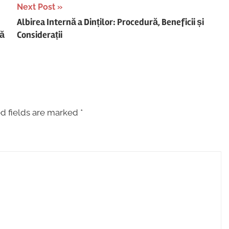
Next Post
Albirea Internă a Dinților: Procedură, Beneficii și
ță
Considerații
d fields are marked
*