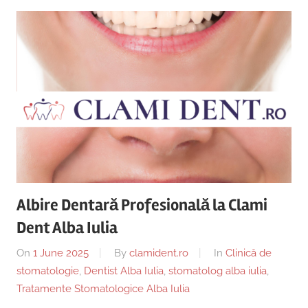
Albire Dentară Profesională la Clami
Dent Alba Iulia
On
1 June 2025
By
clamident.ro
In
Clinică de
stomatologie
,
Dentist Alba Iulia
,
stomatolog alba iulia
,
Tratamente Stomatologice Alba Iulia