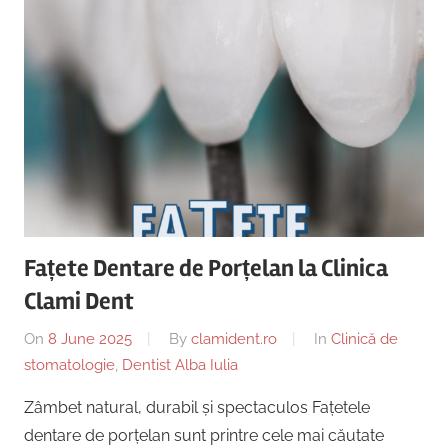
Fațete Dentare de Porțelan la Clinica
Clami Dent
On
8 June 2025
By
clamident.ro
In
Clinică de
stomatologie
,
Dentist Alba Iulia
Zâmbet natural, durabil și spectaculos Fațetele
dentare de porțelan sunt printre cele mai căutate