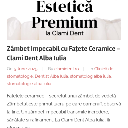
Zâmbet Impecabil cu Fațete Ceramice –
Clami Dent Alba Iulia
On
5 June 2025
By
clamident.ro
In
Clinică de
stomatologie
,
Dentist Alba Iulia
,
stomatolog alba iulia
,
stomatologie alba iulia
Fațetele ceramice – secretul unui zâmbet de vedetă
Zâmbetul este primul lucru pe care oamenii îl observă
la tine. Un zâmbet impecabil transmite încredere,
sănătate și rafinament. La Clami Dent Alba Iulia, îți
oferim una …