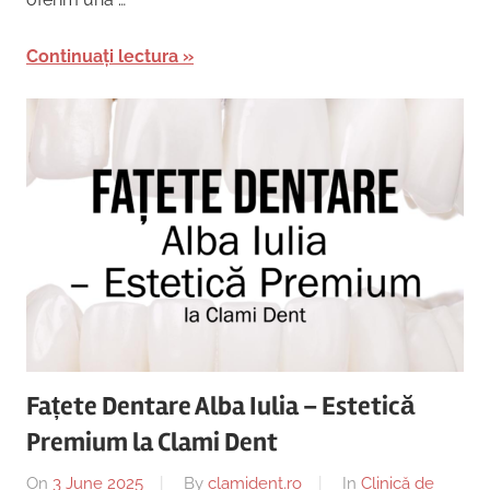
Continuați lectura
Fațete Dentare Alba Iulia – Estetică
Premium la Clami Dent
On
3 June 2025
By
clamident.ro
In
Clinică de