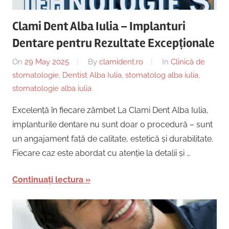
Clami Dent Alba Iulia – Implanturi
Dentare pentru Rezultate Excepționale
On
29 May 2025
By
clamident.ro
In
Clinică de
stomatologie
,
Dentist Alba Iulia
,
stomatolog alba iulia
,
stomatologie alba iulia
Excelență în fiecare zâmbet La Clami Dent Alba Iulia,
implanturile dentare nu sunt doar o procedură – sunt
un angajament față de calitate, estetică și durabilitate.
Fiecare caz este abordat cu atenție la detalii și …
Continuați lectura