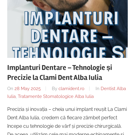
Implanturi Dentare – Tehnologie și
Precizie la Clami Dent Alba Iulia
On
28 May 2025
By
clamident.ro
In
Dentist Alba
Iulia
,
Tratamente Stomatologice Alba Iulia
Precizia și inovația – cheia unui implant reușit La Clami
Dent Alba Iulia, credem că fiecare zâmbet perfect
începe cu tehnologie de vârf și precizie chirurgicală.
De aceea, utilizăm cele mai moderne echipamente și