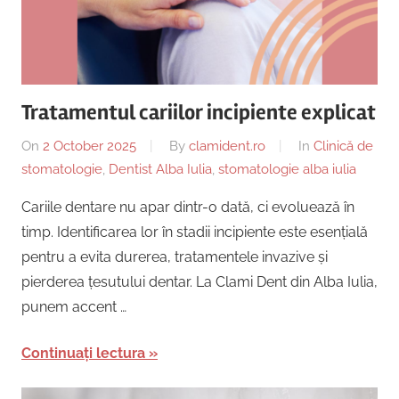
Copii,
|
Dentist,
Strada
Centru
Ion
Lăncrănjan
Tratamentul cariilor incipiente explicat
Implantologie
19,
Alba
On
2 October 2025
By
clamident.ro
In
Clinică de
Iulia
stomatologie
,
Dentist Alba Iulia
,
stomatologie alba iulia
510218,
Cariile dentare nu apar dintr-o dată, ci evoluează în
România
timp. Identificarea lor în stadii incipiente este esențială
+40754463365
pentru a evita durerea, tratamentele invazive și
pierderea țesutului dentar. La Clami Dent din Alba Iulia,
punem accent …
Continuați lectura