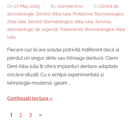
On
27 May 2025
By
clamident.ro
In
Clinică de
stomatologie
,
Dentist Alba Iulia
,
Probleme Stomatologice
Alba Iulia
,
Servicii Stomatologice Alba Iulia
,
Serviciu
stomatologic de urgență
,
Tratamente Stomatologice Alba
Iulia
Fiecare caz își are soluția potrivită Indiferent dacă ai
pierdut un singur dinte sau întreaga dantură, Clami
Dent Alba Iulia îți oferă implanturi dentare adaptate
oricărei situații. Cu o echipă experimentată și
tehnologie modernă, găsim …
Continuați lectura
Posts
Next
1
2
3
»
Posts
pagination