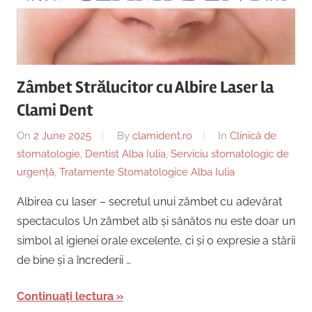
Zâmbet Strălucitor cu Albire Laser la
Clami Dent
On
2 June 2025
By
clamident.ro
In
Clinică de
stomatologie
,
Dentist Alba Iulia
,
Serviciu stomatologic de
urgență
,
Tratamente Stomatologice Alba Iulia
Albirea cu laser – secretul unui zâmbet cu adevărat
spectaculos Un zâmbet alb și sănătos nu este doar un
simbol al igienei orale excelente, ci și o expresie a stării
de bine și a încrederii …
Continuați lectura