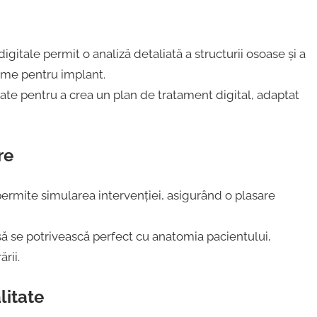
digitale permit o analiză detaliată a structurii osoase și a
time pentru implant.
zate pentru a crea un plan de tratament digital, adaptat
re
ermite simularea intervenției, asigurând o plasare
să se potrivească perfect cu anatomia pacientului,
rii.
litate