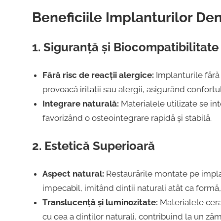
Beneficiile Implanturilor De
1. Siguranță și Biocompatibilitate
Fără risc de reacții alergice:
Implanturile fără
provoacă iritații sau alergii, asigurând confortu
Integrare naturală:
Materialele utilizate se i
favorizând o osteointegrare rapidă și stabilă.
2. Estetică Superioară
Aspect natural:
Restaurările montate pe implan
impecabil, imitând dinții naturali atât ca formă,
Translucență și luminozitate:
Materialele cera
cu cea a dinților naturali, contribuind la un z