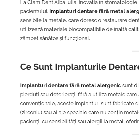
Iulia
La ClamiDent Alba Iulia, inovația în stomatologi
Strada
pacientului.
Implanturi dentare fără metal aler
Ion
|
sensibile la metale, care doresc o restaurare den
Lăncrănjan
utilizează materiale biocompatibile de înaltă cali
19,
Centru
zâmbet sănătos și funcțional.
Alba
Iulia
Implantologie
510218,
Ce Sunt Implanturile Dentar
România
+40754463365
Implanturi dentare fără metal alergenic
sunt di
pierduți sau deteriorați, fără a utiliza metale care
convenționale, aceste implanturi sunt fabricate d
(zirconiu) sau aliaje speciale care nu conțin meta
pacienții cu sensibilități sau alergii la metal, ofer