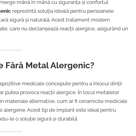
e merge mână în mână cu siguranța și confortul
genic
reprezintă soluția ideală pentru persoanele
tară sigură și naturală. Acest tratament modern
tate, care nu declanșează reacții alergice, asigurând un
e Fără Metal Alergenic?
spozitive medicale concepute pentru a înlocui dinții
 ar putea provoca reacții alergice. În locul metalelor
in materiale alternative, cum ar fi ceramicile medicale
le alergene. Acest tip de implant este ideal pentru
indu-le o soluție sigură și durabilă.