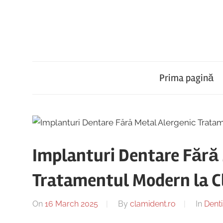
Skip
to
content
Implantologie,
Clinica
Ortodonție,
Protetică,
Prima pagină
Stomatologică
Chirurgie,
Parodontologie,
Clami
Tratamentul
Cariilor,
Endodonție
Implanturi Dentare Fără 
Dent
,Implant
Tratamentul Modern la Cl
dentar,
Alba
Stomatologie
On
16 March 2025
By
clamident.ro
In
Denti
Copii,
Dentist,