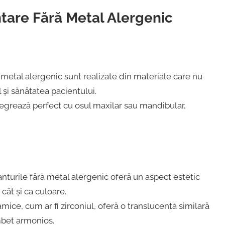
ntare Fără Metal Alergenic
 metal alergenic sunt realizate din materiale care nu
l și sănătatea pacientului.
ntegrează perfect cu osul maxilar sau mandibular,
turile fără metal alergenic oferă un aspect estetic
 cât și ca culoare.
mice, cum ar fi zirconiul, oferă o translucență similară
âmbet armonios.