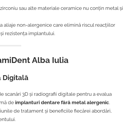
 zirconiu sau alte materiale ceramice nu conțin metal și
a aliaje non-alergenice care elimină riscul reacțiilor
și rezistența implantului.
amiDent Alba Iulia
a Digitală
 scanări 3D și radiografii digitale pentru a evalua
timă de
implanturi dentare fără metal alergenic
.
iunile de tratament și beneficiile fiecărei abordări,
ntului.