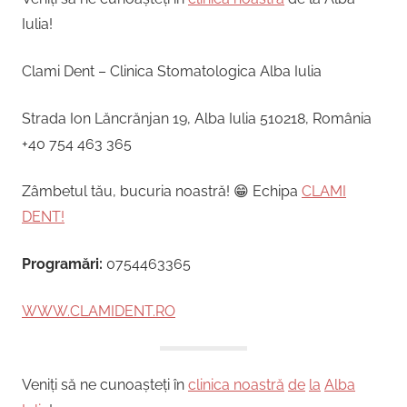
Iulia!
Clami Dent – Clinica Stomatologica Alba Iulia
Strada Ion Lăncrănjan 19, Alba Iulia 510218, România
+40 754 463 365
Zâmbetul tău, bucuria noastră! 😁 Echipa
CLAMI
DENT!
Programări:
0754463365
WWW.CLAMIDENT.RO
Veniți să ne cunoașteți în
clinica noastră
de
la
Alba