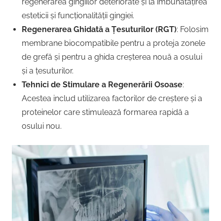
regenerarea gingiilor deteriorate și la îmbunătățirea
esteticii și funcționalității gingiei.
Regenerarea Ghidată a Țesuturilor (RGT)
: Folosim
membrane biocompatibile pentru a proteja zonele
de grefă și pentru a ghida creșterea nouă a osului
și a țesuturilor.
Tehnici de Stimulare a Regenerării Osoase
:
Acestea includ utilizarea factorilor de creștere și a
proteinelor care stimulează formarea rapidă a
osului nou.