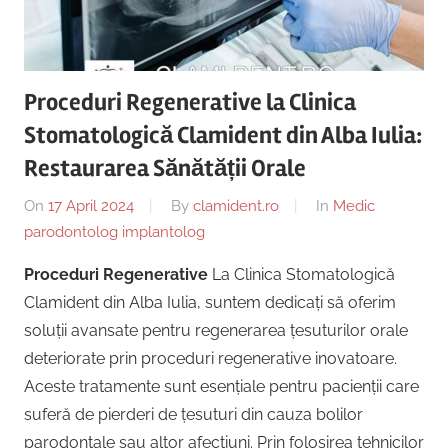
Copii,
|
Dentist,
Strada
Centru
Ion
Proceduri Regenerative la Clinica
Lăncrănjan
Implantologie
Stomatologică Clamident din Alba Iulia:
19,
Alba
Restaurarea Sănătății Orale
Iulia
On
17 April 2024
By
clamident.ro
In
Medic
510218,
parodontolog implantolog
România
+40754463365
Proceduri Regenerative
La Clinica Stomatologică
Clamident din Alba Iulia, suntem dedicați să oferim
soluții avansate pentru regenerarea țesuturilor orale
deteriorate prin proceduri regenerative inovatoare.
Aceste tratamente sunt esențiale pentru pacienții care
suferă de pierderi de țesuturi din cauza bolilor
parodontale sau altor afecțiuni. Prin folosirea tehnicilor