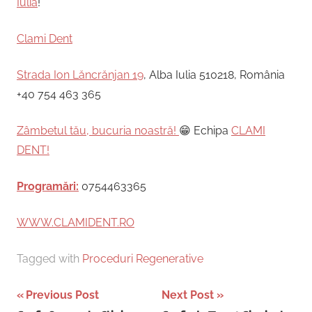
Iulia
!
Clami Dent
Strada Ion Lăncrănjan 19
, Alba Iulia 510218, România
+40 754 463 365
Zâmbetul tău, bucuria noastră!
😁 Echipa
CLAMI
DENT!
Programări:
0754463365
WWW.CLAMIDENT.RO
Tagged with
Proceduri Regenerative
Post
Previous Post
Next Post