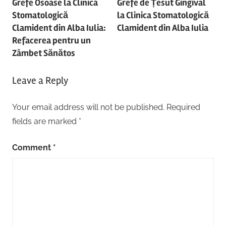
Grefe Osoase la Clinica
Grefe de Țesut Gingival
navigation
Stomatologică
la Clinica Stomatologică
Clamident din Alba Iulia:
Clamident din Alba Iulia
Refacerea pentru un
Zâmbet Sănătos
Leave a Reply
Your email address will not be published.
Required
fields are marked
*
Comment
*