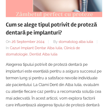
Copii,
|
Dentist,
Strada
Centru
Ion
Cum se alege tipul potrivit de proteză
Lăncrănjan
Implantologie
dentară pe implanturi?
19,
Alba
On
26 September 2024
By
stomatolog alba iulia
Iulia
In
Cazuri Implant Dentar Alba Iulia
,
Clinică de
510218,
stomatologie
,
Dentist Alba Iulia
România
+40754463365
Alegerea tipului potrivit de proteză dentară pe
implanturi este esențială pentru a asigura succesul pe
termen lung și pentru a satisface nevoile individuale
ale pacientului. La Clami Dent din Alba Iulia, evaluăm
cu atenție fiecare caz pentru a recomanda soluția cea
mai adecvată. În acest articol, vom explora factorii
care influențează alegerea tipului de proteză dentară