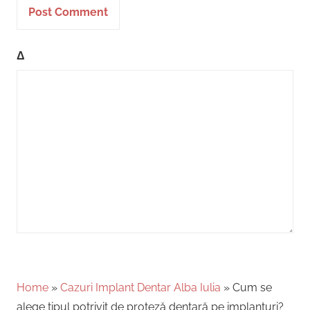
Δ
Home
»
Cazuri Implant Dentar Alba Iulia
»
Cum se
alege tipul potrivit de proteză dentară pe implanturi?