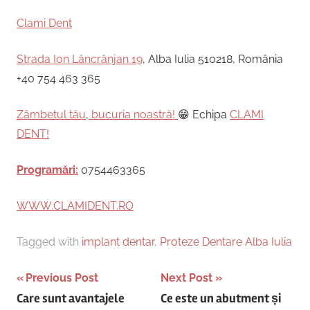
Clami Dent
Strada Ion Lăncrănjan 19
, Alba Iulia 510218, România
+40 754 463 365
Zâmbetul tău, bucuria noastră!
😁 Echipa
CLAMI
DENT!
Programări:
0754463365
WWW.CLAMIDENT.RO
Tagged with
implant dentar
,
Proteze Dentare Alba Iulia
Post
Previous Post
Next Post
Care sunt avantajele
Ce este un abutment și
navigation