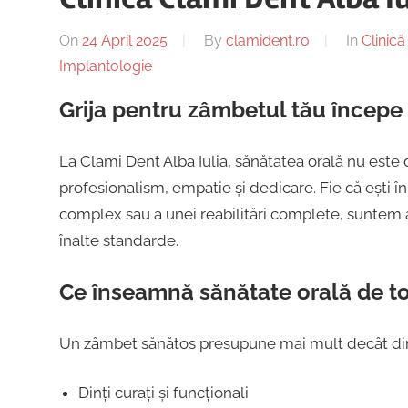
On
24 April 2025
By
clamident.ro
In
Clinic
Implantologie
Grija pentru zâmbetul tău începe
La Clami Dent Alba Iulia, sănătatea orală nu este
profesionalism, empatie și dedicare. Fie că ești î
complex sau a unei reabilitări complete, suntem ai
înalte standarde.
Ce înseamnă sănătate orală de t
Un zâmbet sănătos presupune mai mult decât dinț
Dinți curați și funcționali