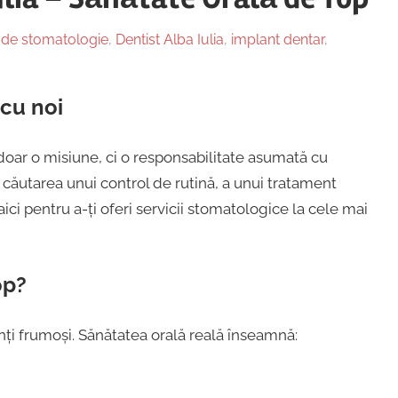
ă de stomatologie
,
Dentist Alba Iulia
,
implant dentar
,
 cu noi
 doar o misiune, ci o responsabilitate asumată cu
n căutarea unui control de rutină, a unui tratament
ci pentru a-ți oferi servicii stomatologice la cele mai
op?
i frumoși. Sănătatea orală reală înseamnă: