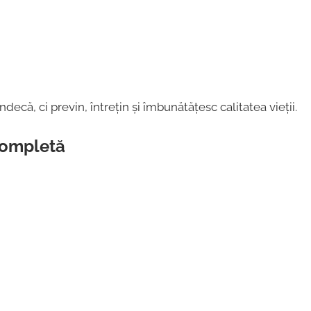
că, ci previn, întrețin și îmbunătățesc calitatea vieții.
 completă