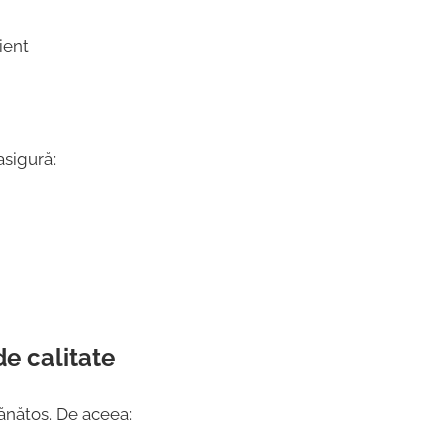
ient
asigură:
de calitate
ănătos. De aceea: