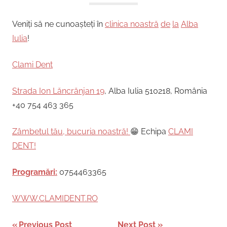
Veniți să ne cunoașteți în
clinica noastră
de
la
Alba
Iulia
!
Clami Dent
Strada Ion Lăncrănjan 19
, Alba Iulia 510218, România
+40 754 463 365
Zâmbetul tău, bucuria noastră!
😁 Echipa
CLAMI
DENT!
Programări:
0754463365
WWW.CLAMIDENT.RO
Previous Post
Next Post