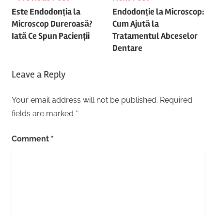
Post
Este Endodonția la
Endodonție la Microscop:
navigation
Microscop Dureroasă?
Cum Ajută la
Iată Ce Spun Pacienții
Tratamentul Abceselor
Dentare
Leave a Reply
Your email address will not be published.
Required
fields are marked
*
Comment
*