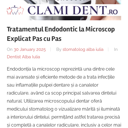
Copii,
|
Dentist,
Strada
Centru
Ion
Tratamentul Endodontic la Microscop
Lăncrănjan
Implantologie
Explicat Pas cu Pas
19,
Alba
On
30 January 2025
By
stomatolog alba iulia
In
Iulia
Dentist Alba Iulia
510218,
România
Endodonția la microscop reprezintă una dintre cele
+40754463365
mai avansate și eficiente metode de a trata infecțiile
sau inflamațiile pulpei dentare și a canalelor
radiculare, având ca scop principal salvarea dintelui
natural. Utilizarea microscopului dentar oferă
medicului stomatolog o vizualizare mărită și iluminată
a interiorului dintelui, permițând astfel tratarea precisă
și completă a canalelor radiculare, inclusiv a celor mai