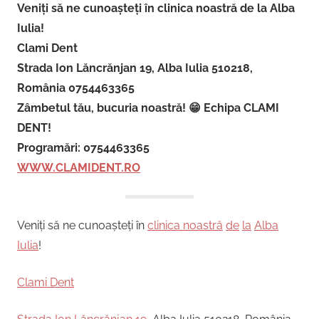
Veniți să ne cunoașteți în clinica noastră de la Alba
Iulia!
Clami Dent
Strada Ion Lăncrănjan 19, Alba Iulia 510218,
România 0754463365
Zâmbetul tău, bucuria noastră! 😁 Echipa CLAMI
DENT!
Programări: 0754463365
WWW.CLAMIDENT.RO
Veniți să ne cunoașteți în
clinica noastră
de
la
Alba
Iulia
!
Clami Dent