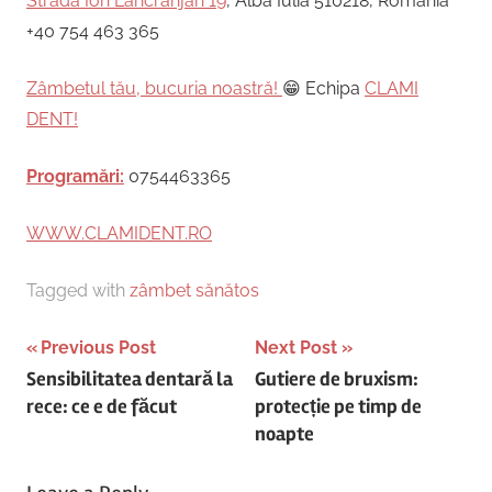
Strada Ion Lăncrănjan 19
, Alba Iulia 510218, România
+40 754 463 365
Zâmbetul tău, bucuria noastră!
😁 Echipa
CLAMI
DENT!
Programări:
0754463365
WWW.CLAMIDENT.RO
Tagged with
zâmbet sănătos
Post
Previous Post
Next Post
Sensibilitatea dentară la
Gutiere de bruxism:
navigation
rece: ce e de făcut
protecție pe timp de
noapte