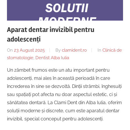
Copii,
|
Dentist,
Strada
Centru
Ion
Aparat dentar invizibil pentru
Lăncrănjan
Implantologie
adolescenți
19,
Alba
On
23 August 2025
By
clamident.ro
In
Clinică de
Iulia
stomatologie
,
Dentist Alba Iulia
510218,
România
Un zâmbet frumos este un atu important pentru
+40754463365
adolescenți, mai ales în această perioadă în care
încrederea în sine se dezvoltă. Dinții strâmbi, înghesuiți
sau spațiați pot afecta nu doar aspectul estetic, ci și
sănătatea dentară. La Clami Dent din Alba Iulia, oferim
soluții moderne și discrete, cum este aparatul dentar
invizibil, special conceput pentru adolescenți.