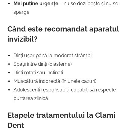
Mai puține urgențe
– nu se dezlipește și nu se
sparge
Când este recomandat aparatul
invizibil?
Dinți ușor până la moderat strâmbi
Spații între dinți (diasteme)
Dinți rotați sau înclinați
Mușcătură incorectă (în unele cazuri)
Adolescenți responsabili, capabili să respecte
purtarea zilnică
Etapele tratamentului la Clami
Dent