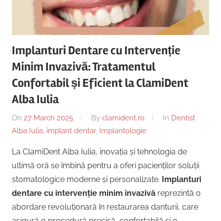
Copii,
|
Dentist,
Strada
Centru
Ion
Implanturi Dentare cu Intervenție
Lăncrănjan
Implantologie
Minim Invazivă: Tratamentul
19,
Alba
Confortabil și Eficient la ClamiDent
Iulia
Alba Iulia
510218,
România
On
27 March 2025
By
clamident.ro
In
Dentist
+40754463365
Alba Iulia
,
implant dentar
,
Implantologie
La ClamiDent Alba Iulia, inovația și tehnologia de
ultimă oră se îmbină pentru a oferi pacienților soluții
stomatologice moderne și personalizate.
Implanturi
dentare cu intervenție minim invazivă
reprezintă o
abordare revoluționară în restaurarea danturii, care
asigură o procedură precisă, confortabilă și o