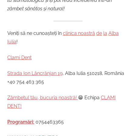
ta stomatologică și îți pot reda încrederea într-un
zâmbet sănătos și natural!
Veniți să ne cunoașteți în
clinica noastră
de
la
Alba
Iulia
!
Clami Dent
Strada Ion Lăncrănjan 19
, Alba Iulia 510218, România
+40 754 463 365
Zâmbetul tău, bucuria noastră!
😁 Echipa
CLAMI
DENT!
Programări:
0754463365