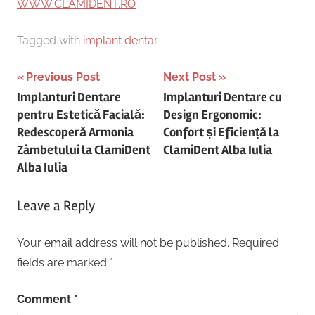
WWW.CLAMIDENT.RO
Tagged with
implant dentar
Post
Previous Post
Next Post
Implanturi Dentare
Implanturi Dentare cu
navigation
pentru Estetică Facială:
Design Ergonomic:
Redescoperă Armonia
Confort și Eficiență la
Zâmbetului la ClamiDent
ClamiDent Alba Iulia
Alba Iulia
Leave a Reply
Your email address will not be published.
Required
fields are marked
*
Comment
*