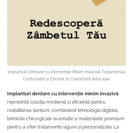
Implanturi Dentare cu Intervenție Minim Invazivă Tratamentul
Confortabil și Eficient la ClamiDent Alba Iulia
Implanturi dentare cu intervenție minim invazivă
reprezintă soluția modernă și eficientă pentru
reabilitarea danturii, combinând tehnologia digitală,
tehnicile chirurgicale avansate și materialele premium
pentru a oferi tratamente sigure și personalizate. La