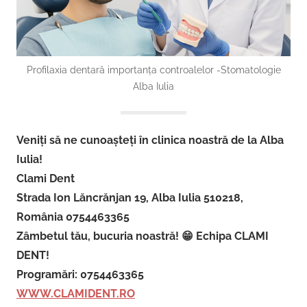
Profilaxia dentară importanța controalelor -Stomatologie
Alba Iulia
Veniți să ne cunoașteți în clinica noastră de la Alba
Iulia!
Clami Dent
Strada Ion Lăncrănjan 19, Alba Iulia 510218,
România 0754463365
Zâmbetul tău, bucuria noastră! 😁 Echipa CLAMI
DENT!
Programări: 0754463365
WWW.CLAMIDENT.RO