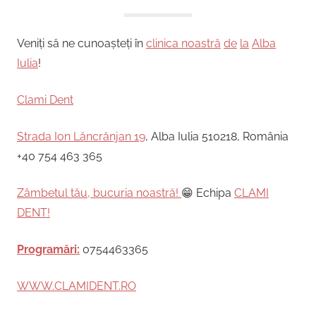
Veniți să ne cunoașteți în
clinica noastră
de
la
Alba
Iulia
!
Clami Dent
Strada Ion Lăncrănjan 19
, Alba Iulia 510218, România
+40 754 463 365
Zâmbetul tău, bucuria noastră!
😁 Echipa
CLAMI
DENT!
Programări:
0754463365
WWW.CLAMIDENT.RO