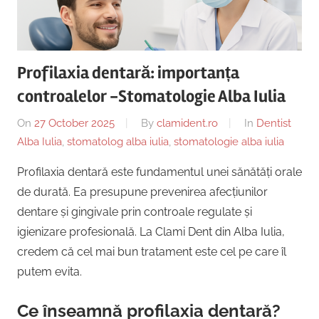
Copii,
|
Dentist,
Strada
Centru
Ion
Profilaxia dentară: importanța
Lăncrănjan
Implantologie
controalelor -Stomatologie Alba Iulia
19,
Alba
On
27 October 2025
By
clamident.ro
In
Dentist
Iulia
Alba Iulia
,
stomatolog alba iulia
,
stomatologie alba iulia
510218,
România
Profilaxia dentară este fundamentul unei sănătăți orale
+40754463365
de durată. Ea presupune prevenirea afecțiunilor
dentare și gingivale prin controale regulate și
igienizare profesională. La Clami Dent din Alba Iulia,
credem că cel mai bun tratament este cel pe care îl
putem evita.
Ce înseamnă profilaxia dentară?