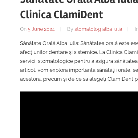
Clinica ClamiDent
On
5 June 2024
By
stomatolog alba iulia
I
Sănătate Orală Alba Iulia: Sănătatea orală este e
afecțiunilor dentare și sistemice. La Clinica Clam
servicii stomatologice pentru a asigura sănătate
articol, vom explora importanța sănătății orale, se
acestora, precum și de ce să alegeți ClamiDent 