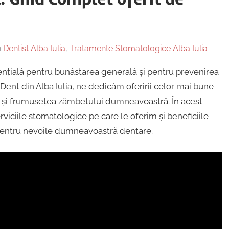
n
Dentist Alba Iulia
,
Tratamente Stomatologice Alba Iulia
sențială pentru bunăstarea generală și pentru prevenirea
iDent din Alba Iulia, ne dedicăm oferirii celor mai bune
a și frumusețea zâmbetului dumneavoastră. În acest
rviciile stomatologice pe care le oferim și beneficiile
pentru nevoile dumneavoastră dentare.