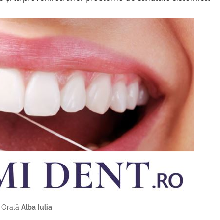
Orală
Alba
Iulia