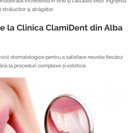
erabil încrederea în sine și calitatea vieții. Îngrijirea
trălucitor și atrăgător.
te la Clinica ClamiDent din Alba
icii stomatologice pentru a satisface nevoile fiecărui
până la proceduri complexe și estetice.