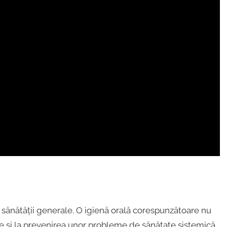
a sănătății generale. O igienă orală corespunzătoare nu
ie și la prevenirea unor probleme de sănătate sistemică.