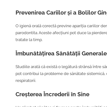
Prevenirea Cariilor și a Bolilor Gi
O igienă orală corectă previne apariția cariilor dent
parodontita. Aceste afecțiuni pot duce la pierderea
tratate la timp.
Îmbunătățirea Sănătății Generale 
Studiile arată că există o legătură strânsă între s
pot contribui la probleme de sănătate sistemică, cu
respiratorii.
Creșterea Încrederii în Sine