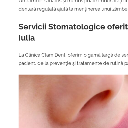
Un zâmbet sănătos și frumos poate îmbunătăți consid
dentară regulată ajută la menținerea unui zâmbet s
Servicii Stomatologice oferi
Iulia
La Clinica ClamiDent, oferim o gamă largă de serv
pacient, de la prevenție și tratamente de rutină 