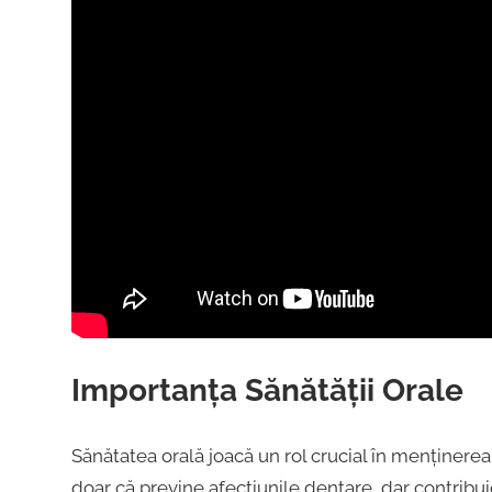
Importanța Sănătății Orale
Sănătatea orală joacă un rol crucial în menținere
doar că previne afecțiunile dentare, dar contribu