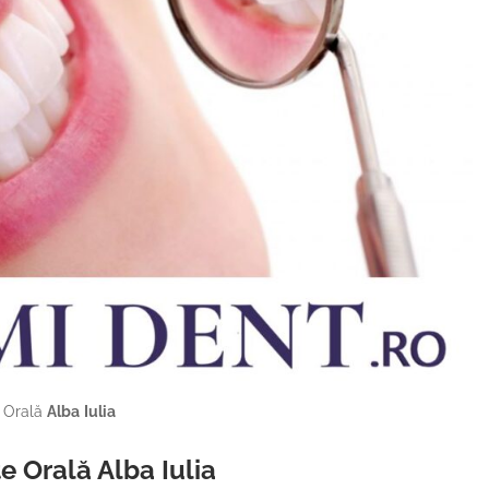
Orală
Alba
Iulia
 Orală Alba Iulia