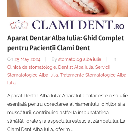
Copii,
|
Dentist,
Strada
Centru
Ion
Lăncrănjan
Aparat Dentar Alba Iulia: Ghid Complet
Implantologie
19,
pentru Pacienții Clami Dent
Alba
Iulia
On
25 May 2024
By
stomatolog alba iulia
In
510218,
Clinică de stomatologie
,
Dentist Alba Iulia
,
Servicii
România
Stomatologice Alba Iulia
,
Tratamente Stomatologice Alba
+40754463365
Iulia
Aparat Dentar Alba Iulia: Aparatul dentar este o soluție
esențială pentru corectarea aliniamentului dinților și a
mușcăturii, contribuind astfel la îmbunătățirea
sănătății orale și a aspectului estetic al zâmbetului. La
Clami Dent Alba Iulia, oferim …