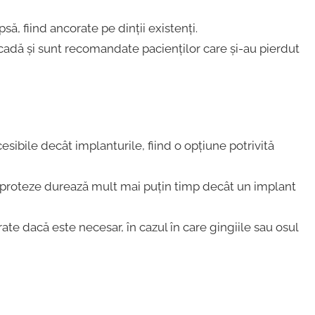
psă, fiind ancorate pe dinții existenți.
arcadă și sunt recomandate pacienților care și-au pierdut
ibile decât implanturile, fiind o opțiune potrivită
 proteze durează mult mai puțin timp decât un implant
ate dacă este necesar, în cazul în care gingiile sau osul