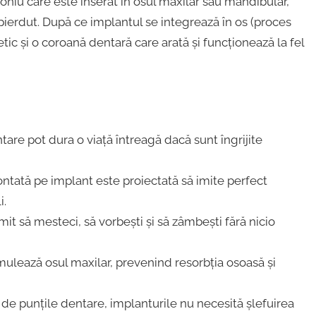
oniu care este inserat în osul maxilar sau mandibular,
 pierdut. După ce implantul se integrează în os (proces
ic și o coroană dentară care arată și funcționează la fel
are pot dura o viață întreagă dacă sunt îngrijite
ată pe implant este proiectată să imite perfect
i.
mit să mesteci, să vorbești și să zâmbești fără nicio
mulează osul maxilar, prevenind resorbția osoasă și
de punțile dentare, implanturile nu necesită șlefuirea