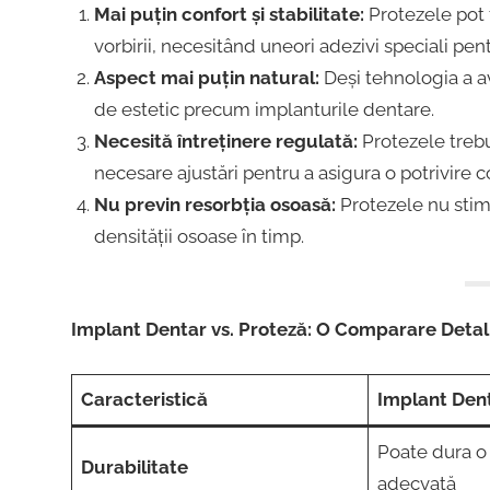
Mai puțin confort și stabilitate:
Protezele pot f
vorbirii, necesitând uneori adezivi speciali pent
Aspect mai puțin natural:
Deși tehnologia a av
de estetic precum implanturile dentare.
Necesită întreținere regulată:
Protezele trebui
necesare ajustări pentru a asigura o potrivire c
Nu previn resorbția osoasă:
Protezele nu stim
densității osoase în timp.
Implant Dentar vs. Proteză: O Comparare Detal
Caracteristică
Implant Den
Poate dura o v
Durabilitate
adecvată