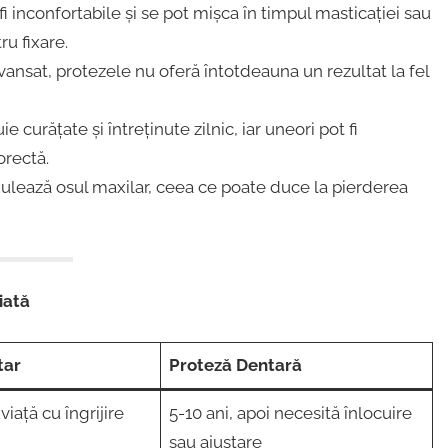
i inconfortabile și se pot mișca în timpul masticației sau
ru fixare.
ansat, protezele nu oferă întotdeauna un rezultat la fel
e curățate și întreținute zilnic, iar uneori pot fi
orectă.
ulează osul maxilar, ceea ce poate duce la pierderea
iată
tar
Proteză Dentară
iață cu îngrijire
5-10 ani, apoi necesită înlocuire
sau ajustare