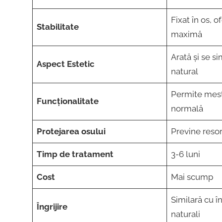
Fixat în os, o
Stabilitate
maximă
Arată și se s
Aspect Estetic
natural
Permite mest
Funcționalitate
normală
Protejarea osului
Previne reso
Timp de tratament
3-6 luni
Cost
Mai scump
Similară cu în
Îngrijire
naturali