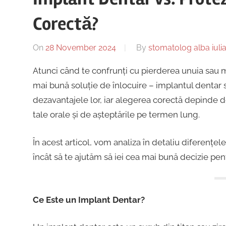
Corectă?
On
28 November 2024
By
stomatolog alba iuli
Atunci când te confrunți cu pierderea unuia sau ma
mai bună soluție de înlocuire – implantul dentar 
dezavantajele lor, iar alegerea corectă depinde de
tale orale și de așteptările pe termen lung.
În acest articol, vom analiza în detaliu diferențel
încât să te ajutăm să iei cea mai bună decizie pe
Ce Este un Implant Dentar?