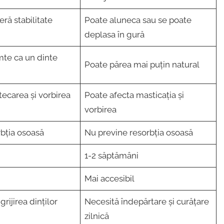
feră stabilitate
Poate aluneca sau se poate
deplasa în gură
imte ca un dinte
Poate părea mai puțin natural
ecarea și vorbirea
Poate afecta masticația și
vorbirea
rbția osoasă
Nu previne resorbția osoasă
1-2 săptămâni
Mai accesibil
grijirea dinților
Necesită îndepărtare și curățare
zilnică