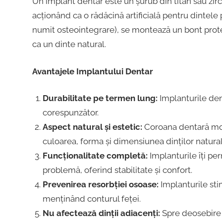
Un implant dentar este un șurub din titan sau zirc
acționând ca o rădăcină artificială pentru dintele
numit osteointegrare), se montează un bont protet
ca un dinte natural.
Avantajele Implantului Dentar
Durabilitate pe termen lung:
Implanturile dent
corespunzător.
Aspect natural și estetic:
Coroana dentară mont
culoarea, forma și dimensiunea dinților natural
Funcționalitate completă:
Implanturile îți per
problemă, oferind stabilitate și confort.
Prevenirea resorbției osoase:
Implanturile sti
menținând conturul feței.
Nu afectează dinții adiacenți:
Spre deosebire 