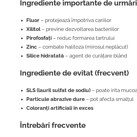
Ingrediente importante de urmări
Fluor
– protejează împotriva cariilor
Xilitol
– previne dezvoltarea bacteriilor
Pirofosfați
– reduc formarea tartrului
Zinc
– combate halitoza (mirosul neplăcut)
Silice hidratată
– agent de curățare blând
Ingrediente de evitat (frecvent)
SLS (lauril sulfat de sodiu)
– poate irita mucoa
Particule abrazive dure
– pot afecta smalțul
Coloranți artificiali în exces
Întrebări frecvente