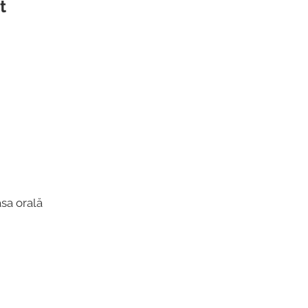
t
sa orală