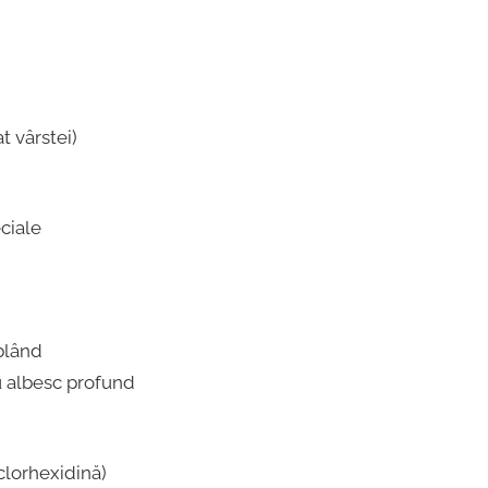
t vârstei)
ciale
blând
u albesc profund
clorhexidină)