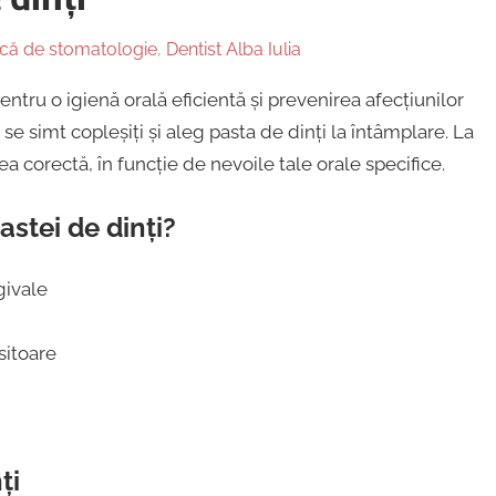
ică de stomatologie
,
Dentist Alba Iulia
entru o igienă orală eficientă și prevenirea afecțiunilor
 se simt copleșiți și aleg pasta de dinți la întâmplare. La
ea corectă, în funcție de nevoile tale orale specifice.
stei de dinți?
givale
sitoare
ți