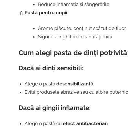
Reduce inflamația și sângerările
Pastă pentru copii
Arome plăcute, conținut scăzut de fluor
Sigură la înghițire în cantități mici
Cum alegi pasta de dinți potrivită
Dacă ai dinți sensibili:
Alege o pastă
desensibilizantă
Evită produsele abrazive sau cu albire puterni
Dacă ai gingii inflamate:
Alege o pastă cu
efect antibacterian