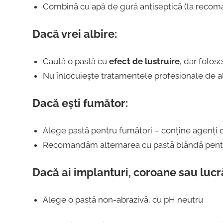
Combină cu apă de gură antiseptică (la recom
Dacă vrei albire:
Caută o pastă cu
efect de lustruire
, dar folos
Nu înlocuiește tratamentele profesionale de a
Dacă ești fumător:
Alege pastă pentru fumători – conține agenți d
Recomandăm alternarea cu pastă blândă pentr
Dacă ai implanturi, coroane sau lucră
Alege o pastă non-abrazivă, cu pH neutru