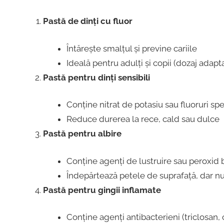
Pastă de dinți cu fluor
Întărește smalțul și previne cariile
Ideală pentru adulți și copii (dozaj adapta
Pastă pentru dinți sensibili
Conține nitrat de potasiu sau fluoruri spe
Reduce durerea la rece, cald sau dulce
Pastă pentru albire
Conține agenți de lustruire sau peroxid 
Îndepărtează petele de suprafață, dar n
Pastă pentru gingii inflamate
Conține agenți antibacterieni (triclosan, 