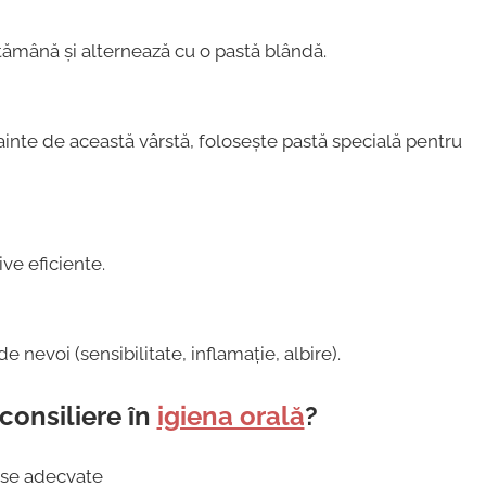
ămână și alternează cu o pastă blândă.
ainte de această vârstă, folosește pastă specială pentru
ive eficiente.
e nevoi (sensibilitate, inflamație, albire).
consiliere în
igiena orală
?
se adecvate