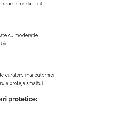
andarea medicului)
ește cu moderație
lbire
e curățare mai puternici
u a proteja smalțul
ri protetice: