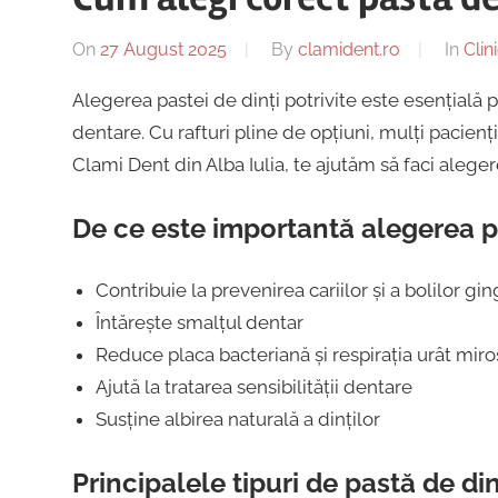
On
27 August 2025
By
clamident.ro
In
Clin
Alegerea pastei de dinți potrivite este esențială p
dentare. Cu rafturi pline de opțiuni, mulți pacienți
Clami Dent din Alba Iulia, te ajutăm să faci aleger
De ce este importantă alegerea pa
Contribuie la prevenirea cariilor și a bolilor gin
Întărește smalțul dentar
Reduce placa bacteriană și respirația urât miro
Ajută la tratarea sensibilității dentare
Susține albirea naturală a dinților
Principalele tipuri de pastă de din