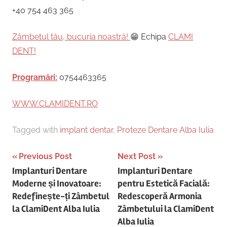
+40 754 463 365
Zâmbetul tău, bucuria noastră!
😁 Echipa
CLAMI
DENT!
Programări:
0754463365
WWW.CLAMIDENT.RO
Tagged with
implant dentar
,
Proteze Dentare Alba Iulia
Post
Previous Post
Next Post
Implanturi Dentare
Implanturi Dentare
navigation
Moderne și Inovatoare:
pentru Estetică Facială:
Redefinește-ți Zâmbetul
Redescoperă Armonia
la ClamiDent Alba Iulia
Zâmbetului la ClamiDent
Alba Iulia