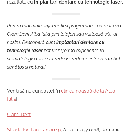
rezultate cu
implanturi dentare cu tehnologie laser
.
Pentru mai multe informații și programări, contactează
ClamiDent Alba Iulia prin telefon sau vizitează site-ul
nostru. Descoperă cum
implanturi dentare cu
tehnologie laser
pot transforma experiența ta
stomatologică și îți pot reda încrederea într-un zâmbet
sănătos și natural!
Veniți să ne cunoașteți în
clinica noastră
de
la
Alba
Iulia
!
Clami Dent
Strada Ion Lăncrănjan 19
, Alba Iulia 510218, România