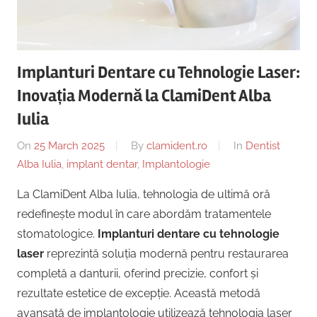
Copii,
|
Dentist,
Strada
Centru
Ion
Implanturi Dentare cu Tehnologie Laser:
Lăncrănjan
Implantologie
Inovația Modernă la ClamiDent Alba
19,
Alba
Iulia
Iulia
On
25 March 2025
By
clamident.ro
In
Dentist
510218,
Alba Iulia
,
implant dentar
,
Implantologie
România
+40754463365
La ClamiDent Alba Iulia, tehnologia de ultimă oră
redefinește modul în care abordăm tratamentele
stomatologice.
Implanturi dentare cu tehnologie
laser
reprezintă soluția modernă pentru restaurarea
completă a danturii, oferind precizie, confort și
rezultate estetice de excepție. Această metodă
avansată de implantologie utilizează tehnologia laser