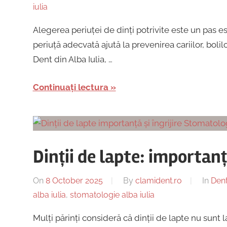
iulia
Alegerea periuței de dinți potrivite este un pas e
periuță adecvată ajută la prevenirea cariilor, bolil
Dent din Alba Iulia, …
Continuați lectura
Dinții de lapte: importanță
On
8 October 2025
By
clamident.ro
In
Dent
alba iulia
,
stomatologie alba iulia
Mulți părinți consideră că dinții de lapte nu sunt