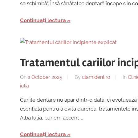
se schimbă”. Însă sănătatea dentară începe din copil
Continuați lectura
Tratamentul cariilor inci
On
2 October 2025
By
clamident.ro
In
Clin
iulia
Cariile dentare nu apar dintr-o dată, ci evoluează î
esențială pentru a evita durerea, tratamentele inv
Alba Iulia, punem accent …
Continuați lectura