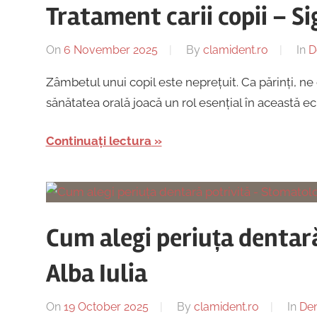
Tratament carii copii – Si
On
6 November 2025
By
clamident.ro
In
D
Zâmbetul unui copil este neprețuit. Ca părinți, ne d
sănătatea orală joacă un rol esențial în această ecu
Continuați lectura
Cum alegi periuța dentar
Alba Iulia
On
19 October 2025
By
clamident.ro
In
Den