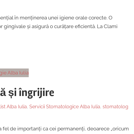
sențial în menținerea unei igiene orale corecte. O
or gingivale și asigură o curățare eficientă. La Clami
 și îngrijire
ist Alba Iulia
,
Servicii Stomatologice Alba Iulia
,
stomatolog
 la fel de importanți ca cei permanenți, deoarece „oricum