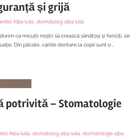
guranță și grijă
entist Alba Iulia
,
stomatolog alba iulia
orim ca micuții noștri să crească sănătoși și fericiți, iar
ație. Din păcate, cariile dentare la copii sunt o …
ă potrivită – Stomatologie
tist Alba Iulia
,
stomatolog alba iulia
,
stomatologie alba