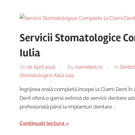
Servicii Stomatologice C
Iulia
On
16 April 2025
By
clamident.ro
In
Dentist
Stomatologice Alba Iulia
Îngrijirea orală completă începe la Clami Dent În 
Dent oferă o gamă extinsă de servicii dentare adap
profesională până la implanturi dentare …
Continuați lectura