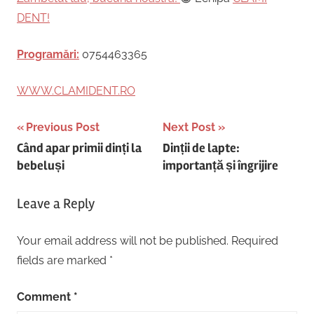
DENT!
Programări:
0754463365
WWW.CLAMIDENT.RO
Post
Previous Post
Next Post
Când apar primii dinți la
Dinții de lapte:
navigation
bebeluși
importanță și îngrijire
Leave a Reply
Your email address will not be published.
Required
fields are marked
*
Comment
*