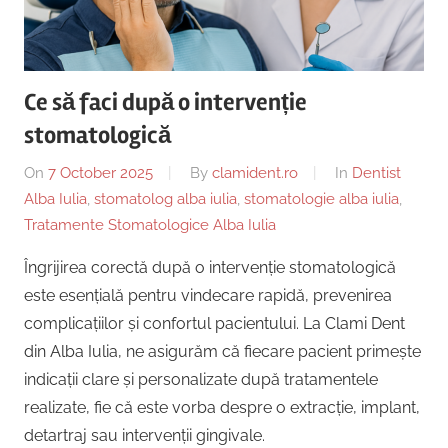
Copii,
|
Dentist,
Strada
Centru
Ion
Ce să faci după o intervenție
Lăncrănjan
Implantologie
stomatologică
19,
Alba
On
7 October 2025
By
clamident.ro
In
Dentist
Iulia
Alba Iulia
,
stomatolog alba iulia
,
stomatologie alba iulia
,
510218,
Tratamente Stomatologice Alba Iulia
România
+40754463365
Îngrijirea corectă după o intervenție stomatologică
este esențială pentru vindecare rapidă, prevenirea
complicațiilor și confortul pacientului. La Clami Dent
din Alba Iulia, ne asigurăm că fiecare pacient primește
indicații clare și personalizate după tratamentele
realizate, fie că este vorba despre o extracție, implant,
detartraj sau intervenții gingivale.