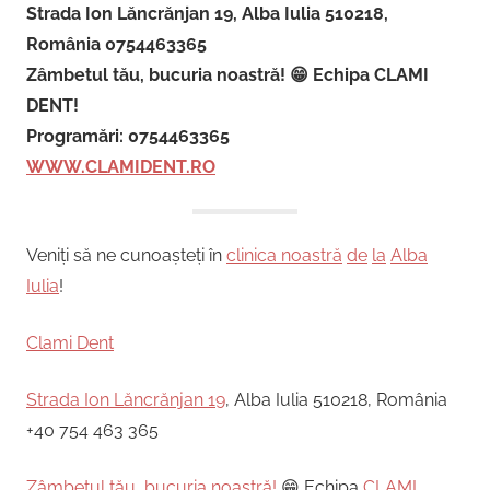
Strada Ion Lăncrănjan 19, Alba Iulia 510218,
România 0754463365
Zâmbetul tău, bucuria noastră! 😁 Echipa CLAMI
DENT!
Programări: 0754463365
WWW.CLAMIDENT.RO
Veniți să ne cunoașteți în
clinica noastră
de
la
Alba
Iulia
!
Clami Dent
Strada Ion Lăncrănjan 19
, Alba Iulia 510218, România
+40 754 463 365
Zâmbetul tău, bucuria noastră!
😁 Echipa
CLAMI